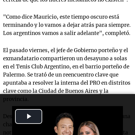
"Como dice Mauricio, este tiempo oscuro está
terminando y lo vamos a dejar atrás para siempre.
Los argentinos vamos a salir adelante", completó.
El pasado viernes, el jefe de Gobierno porteño y el
exmandatario compartieron un desayuno a solas
en el Tenis Club Argentino, en el barrio porteño de
Palermo. Se trató de un reencuentro clave que
apuntaba a resolver la interna del PRO en distritos
clave como la Ciudad de Buenos Aires y la
provincia.
Play
Desde ambos lados aseguraron que se trató de una
charla "muy buena". Según supo la agencia de
Video
noticias
NA
, entre los puntos planteados, Larreta