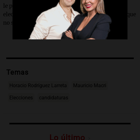
le pidió una definición respecto a su futuro
electoral. Dos días más tarde, Macri comunicó que
no será candidato.
Temas
Horacio Rodríguez Larreta
Mauricio Macri
Elecciones
candidaturas
Lo último