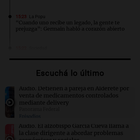
15:23
La Popu
“Cuando uno recibe un legado, la gente te
prejuzga”: Germain habló a corazón abierto
15:22
Sociedad
Alerta por un brote de triquinosis en Córdoba:
confirmaron 30 casos y hay tres internados
Escuchá lo último
15:08
Mundo
Descubren más de 50 cuerpos en estado de
Audio.
Detienen a pareja en Alderete por
descomposición en funeraria de Chicago
venta de medicamentos controlados
mediante delivery
Panorama Federal
15:07
La Argentina Posible
Episodios
Córdoba hizo historia: médicos implantaron
un stent bioabsorbible a un bebé de 49 días
Audio.
El alzobispo García Cueva llama a
la clase dirigente a abordar problemas