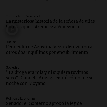
fallece tras perder el control de su
vehículo
Panorama Federal
Terremoto en Venezuela
Episodios
La misteriosa historia de la señora de uñas
Audio.
Docentes de Jujuy enfrentan
bonitas que estremece a Venezuela
descuentos de hasta 700.000 pesos en
sus salarios, denuncian desde el
sindicato
Juntos
Panorama Federal
Femicidio de Agostina Vega: detuvieron a
Episodios
otros dos inquilinos por encubrimiento
Audio.
La justicia reconoce el COVID
como enfermedad laboral tras caso de
docente fallecido en 2021
Sociedad
Panorama Federal
"La droga era mía y ni siquiera tuvimos
Episodios
sexo": Candela Arizaga contó cómo fue su
Audio.
Trágico siniestro vial en Salta:
noche con Moyano
mujer pierde la vida en accidente en
circunvalación Oeste
Política y Economía
Panorama Federal
Senado: el Gobierno aprobó la ley de
Episodios