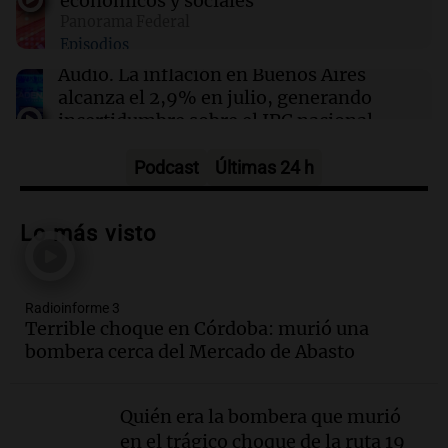
económicos y sociales
15:07
Deportes
Panorama Federal
La CAF respalda a Infantino tras el cierre del
Episodios
proyecto FIFA Forward Enterprise
Audio.
La inflación en Buenos Aires
alcanza el 2,9% en julio, generando
incertidumbre sobre el IPC nacional
Panorama Federal
Episodios
Podcast
Últimas 24 h
Audio.
Descuentos de hasta 700.000
pesos en salarios docentes en Jujuy
Lo más visto
generan fuertes críticas
Panorama Federal
Episodios
Radioinforme 3
Audio.
Docentes de Jujuy denuncian
Terrible choque en Córdoba: murió una
descuentos de hasta 700.000 pesos en
bombera cerca del Mercado de Abasto
sus salarios y genera alarma
Panorama Federal
Episodios
Quién era la bombera que murió
Audio.
Siniestro vial en Salta: una mujer
en el trágico choque de la ruta 19