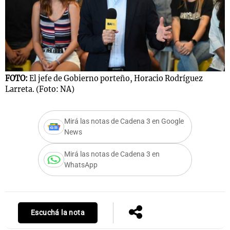
Notas
s
Notas
La Sole en
ial
Mundial 2026
Cadena 3
FOTO:
El jefe de Gobierno porteño, Horacio Rodríguez
Larreta. (Foto: NA)
Mirá las notas de Cadena 3 en Google
News
Mirá las notas de Cadena 3 en
WhatsApp
Escuchá la nota