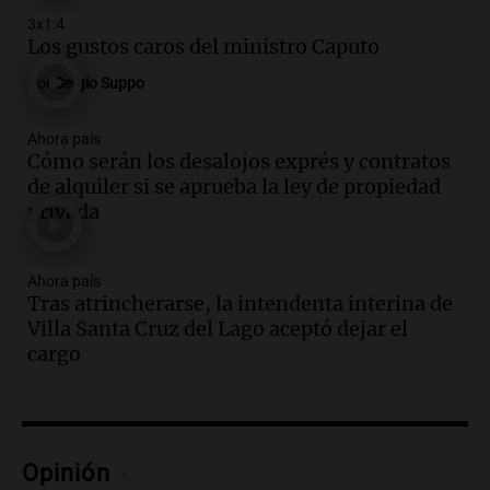
Episodios
3x1:4
Los gustos caros del ministro Caputo
Audio.
Exconvicto con doble empleo
estatal: la SENAF asegura que se enteró
Por
Sergio Suppo
por los medios
Radioinforme 3
Ahora país
Episodios
Cómo serán los desalojos exprés y contratos
de alquiler si se aprueba la ley de propiedad
Audio.
Los gustos caros del ministro
privada
Caputo | Por Sergio Suppo
3x1:4
Episodios
Ahora país
Tras atrincherarse, la intendenta interina de
Audio.
Desalojos: propietarios del
Villa Santa Cruz del Lago aceptó dejar el
interior, no se aten los rulos | Por
cargo
Adrián Simioni
Política esquina Economía
Episodios
Audio.
Tras atrincherarse, la intendenta
Opinión
interina de Villa Santa Cruz del Lago