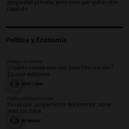
propiedad privada, pero tuvo que quitar otro
Audio.
La justicia reconoce el COVID
capítulo
como enfermedad laboral tras el
fallecimiento de un docente
Panorama Federal
Episodios
Audio.
Encuentran cuerpo en el Riacho
Política y Economía
Santa Fe: se trataría de un hombre
desaparecido mientras practicaba
kitesurf
Política y Economía
Panorama Federal
¿Cuánto cuesta vincular para Vinculación?
Episodios
$2.000 millones
Audio.
Solans Hoteles es patrocinante
porque el concurso “abre un espacio a la
Por
Guillermo López
creatividad”
Edición 2026
Política esquina Economía
Episodios
Desalojos: propietarios del interior, no se
aten los rulos
Audio.
Femicidio por fuego en el auto:
qué dijo la defensa del esposo acusado
Por
Adrián Simioni
Radioinforme 3