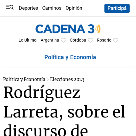
Deportes
Caminos
Opinión
Participá
Programas
Últimas coberturas
Últimas 24 h
En YouTube
Clima
Horóscopo
Lo Último
Argentina
Córdoba
Rosario
Política y Economía
Política y Economía
Elecciones 2023
Rodríguez
Larreta, sobre el
discurso de