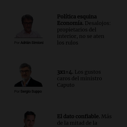
aceptó dejar el cargo
Ahora país
Episodios
Política esquina
Economía.
Desalojos:
Audio.
La justicia investiga una estafa
propietarios del
millonaria a través de una financiera en
interior, no se aten
Mendoza y San Rafael
los rulos
Panorama Federal
Por
Adrián Simioni
Episodios
Audio.
Cómo serán los desalojos exprés
y contratos de alquiler si se aprueba la
ley de propiedad privada
3x1=4.
Los gustos
Ahora país
caros del ministro
Episodios
Caputo
Audio.
Se inaugura la décimo primera
Por
Sergio Suppo
exposición agrícola en Bulaya con
diversas atracciones para todos
Panorama Federal
El dato confiable.
Más
Episodios
de la mitad de la