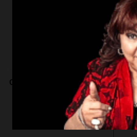
tierras para
extranjeros
Se trata de una versión acotada del proyecto original,
que tiene como punto central la agilización de
desalojos. El oficialismo retiró el punto más
cuestionado para asegurar la discusión.
Opinión
Por
Adriá