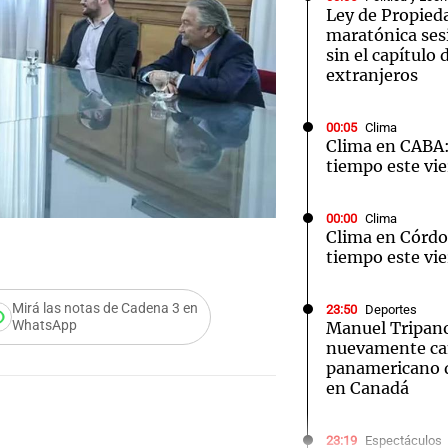
Ley de Propied
maratónica ses
sin el capítulo 
extranjeros
00:05
Clima
Notas
Notas
No
Clima en CABA:
tiempo este vie
e en Cadena 3
El huracán de Arequito
Cadena 3 en
00:00
Clima
Clima en Córdo
tiempo este vie
Mirá las notas de Cadena 3 en
23:50
Deportes
WhatsApp
Manuel Tripano
nuevamente c
panamericano d
en Canadá
23:19
Espectáculos