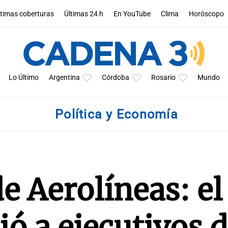
ltimas coberturas
Últimas 24 h
En YouTube
Clima
Horóscopo
Lo Último
Argentina
Córdoba
Rosario
Mundo
Política y Economía
e Aerolíneas: el
ó a ejecutivos d