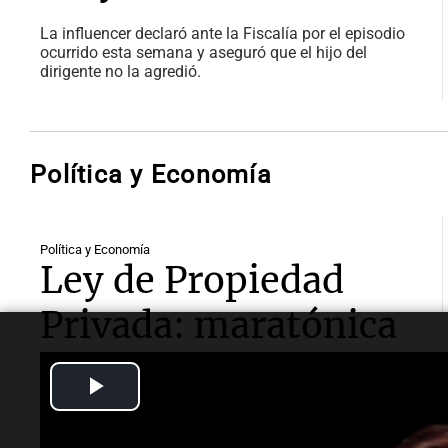
La influencer declaró ante la Fiscalía por el episodio
ocurrido esta semana y aseguró que el hijo del
dirigente no la agredió.
Política y Economía
Política y Economía
Ley de Propiedad
Privada: maratónica
sesión en el Senado
Play
sin el capítulo de
Video