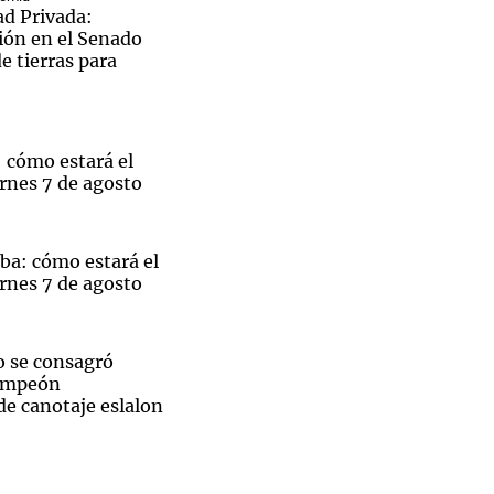
ad Privada:
ión en el Senado
de tierras para
Notas
tas
Notas
 cómo estará el
Venezuela de
rnes 7 de agosto
 Groenlandia
Comprometidos
Madur
ba: cómo estará el
rnes 7 de agosto
 se consagró
ampeón
e canotaje eslalon