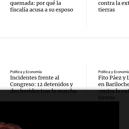
Blanca
quemada: por qué la
contra la ex
“Enfre
jueves
psicól
fiscalía acusa a su esposo
tierras
Audio.
Boca, 
Panorama F
expert
Episodios
Docen
donde 
ludopa
italia
ser li
“Tener
visitar
La Cadena d
Audio.
casino
Episodios
ciudad
Meteo
mano 
Política y Economía
Política y Economí
Córdob
Incidentes frente al
Fito Páez y
alertó
peligr
Congreso: 12 detenidos y
en Bariloch
interi
Audio.
Niño t
dos heridos tras la marcha
contra la ex
La Argentin
sobre 
tierras
Episodios
sigue
más ll
parqu
trabaj
evento
educat
Audio.
para
extre