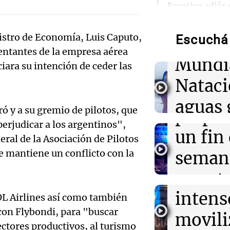
Audio.
Emotivo adiós
Juani abandona 
de neo
madre
nistro de Economía, Luis Caputo,
Escuchá 
compit
entantes de la empresa aérea
23:08
Mundo
Mundi
Intensas torme
iara su intención de ceder las
Audio.
impactan Phoe
Nataci
ocasiones dura
Mendo
semana
aguas 
ró y a su gremio de pilotos, que
prepar
23:02
Política y Eco
frente 
perjudicar a los argentinos",
Incidentes fren
Audio.
un fin
eral de la Asociación de Pilotos
detenidos y dos
Moren
marcha
Galleg
e mantiene un conflicto con la
seman
Turno Noch
enfren
y prot
Episodios
23:02
Sociedad
Audio.
Clima en Buenos
intens
ley de 
OL Airlines así como también
polar llega este
el Sen
agosto tras to
 con Flybondi, para "buscar
movili
Panorama F
propi
sectores productivos, al turismo
Episodios