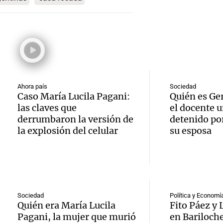
hombr
Episodios
reprod
simula
Audio.
entre 
de rec
contra
por p
en San
Gonzá
de fert
Panorama F
Ahora país
Sociedad
Audio.
avanz
la ost
Episodios
Caso María Lucila Pagani:
Quién es Ge
las claves que
el docente u
teatro
testim
de mil
derrumbaron la versión de
detenido por
la bie
la explosión del celular
su esposa
clave 
Amamos Arg
Episodios
Audio.
la tem
accide
Marott
Rock R
Villa 
cordob
bandas
Panorama F
Sociedad
Política y Economí
Audio.
Episodios
Quién era María Lucila
Fito Páez y
Recole
todos 
Pagani, la mujer que murió
en Bariloch