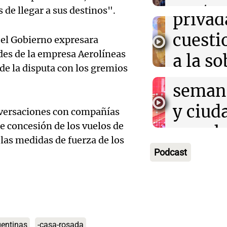
Audio.
contra
 de llegar a sus destinos".
privad
Mendo
kirch
cuest
e el Gobierno expresara
prepar
Panorama F
des de la empresa Aerolíneas
a la s
Episodios
un fin
de la disputa con los gremios
digital
seman
Audio.
Argent
y ciud
onversaciones con compañías
"Mono
Panorama F
Audio.
e concesión de los vuelos de
march
Episodios
Kapan
las medidas de fuerza de los
Conde
contra
Podcast
adelan
tres a
de tier
show 
prisió
Panorama F
Audio.
Rosari
Episodios
suspen
Medic
Viva la Radi
gentinas
-casa-rosada