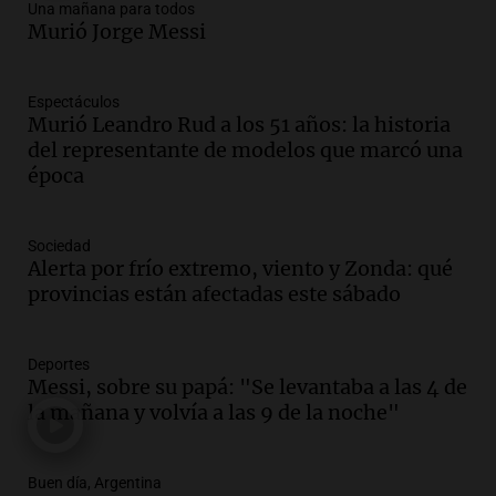
Una mañana para todos
Audio.
Ley de Propiedad Privada: el revés
Murió Jorge Messi
en el Congreso expuso una debilidad
comunicacional del Gobierno
Una mañana para todos
Espectáculos
Episodios
Murió Leandro Rud a los 51 años: la historia
Audio.
Casabindo se prepara para una
del representante de modelos que marcó una
celebración única: 30.000 turistas y el
época
tradicional Toreo de la Vincha
Una mañana para todos
Sociedad
Episodios
Alerta por frío extremo, viento y Zonda: qué
Audio.
Borges, abogada de Pourrain:
provincias están afectadas este sábado
"Tres hombres se lo llevaron para
hacerle preguntas y nunca regresó"
Una mañana para todos
Deportes
Episodios
Messi, sobre su papá: "Se levantaba a las 4 de
la mañana y volvía a las 9 de la noche"
Audio.
Voluntarios limpiaron 9.000
metros del río Suquía y retiraron hasta
800 kilos de basura por jornada
Buen día, Argentina
Una mañana para todos