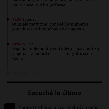
redes sociales a Jorge Messi
15:00
Sociedad
Quiniela matutina: conocé los números
ganadores de hoy sábado 8 de agosto.
14:55
Mundo
España implementa controles de pasaporte a
viajeros italianos tras crisis migratoria en
Ceuta
14:45
Deportes
Racing se mide ante Argentinos Juniors tras
caída con Tigre en el Torneo Clausura
Escuchá lo último
14:36
Mundo
Controles fronterizos en España para viajeros
Audio.
Orellana Lucca celebró su peña
italianos tras sanciones de Italia