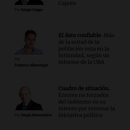
Caputo
Audio.
Investigan un asalto millonario a
Por
Sergio Suppo
la cooperativa Talamochita en Villa
María
Panorama Federal
Episodios
El dato confiable.
Más
de la mitad de la
población reza en la
intimidad, según un
Por
informe de la UBA
Federico Albarenque
Cuadro de situación.
Errores no forzados
del Gobierno en su
intento por retomar la
iniciativa política
Por
Sergio Berensztein