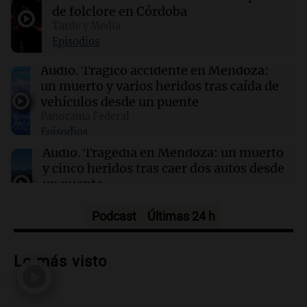
de folclore en Córdoba
Tarde y Media
14:23
Una mañana para todos
Episodios
Voluntarios limpiaron 9.000 metros del río
Suquía y retiraron hasta 800 kilos de basura
Audio.
Trágico accidente en Mendoza:
por jornada
un muerto y varios heridos tras caída de
vehículos desde un puente
Panorama Federal
14:22
Una mañana para todos
Episodios
Matías Pourrain sigue detenido: "Tres
hombres se lo llevaron para hacerle preguntas
Audio.
Tragedia en Mendoza: un muerto
y nunca regresó"
y cinco heridos tras caer dos autos desde
un puente
Una mañana para todos
Episodios
Podcast
Últimas 24 h
Audio.
Messi llegará esta noche a
Rosario para acompañar a su familia
Lo más visto
tras la muerte de su papá
Una mañana para todos
Episodios