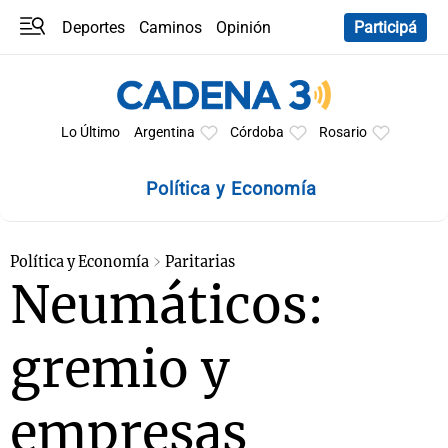
Deportes
Caminos
Opinión
Participá
Programas
Últimas coberturas
Últimas 24 h
En YouTube
Clima
Horóscopo
Lo Último
Argentina
Córdoba
Rosario
Política y Economía
Política y Economía
Paritarias
Neumáticos:
gremio y
empresas