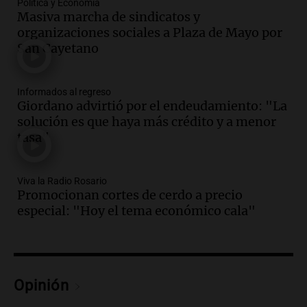
todos tenían algo que ver"
Política y Economía
Masiva marcha de sindicatos y
Una mañana para todos
organizaciones sociales a Plaza de Mayo por
Episodios
San Cayetano
Audio.
Una nutricionista derribó el mito
del desayuno ideal: qué alimentos
conviene priorizar
Informados al regreso
Una mañana para todos
Giordano advirtió por el endeudamiento: "La
Episodios
solución es que haya más crédito y a menor
tasa"
Audio.
Murió Jorge Messi
Una mañana para todos
Viva la Radio Rosario
Episodios
Promocionan cortes de cerdo a precio
especial: "Hoy el tema económico cala"
Audio.
Mateo, a los 25 años, lucha
contra el tiempo: necesita un trasplante
para poder seguir viviend
Una mañana para todos
Episodios
Opinión
Audio.
Estiman que la inflación nacional