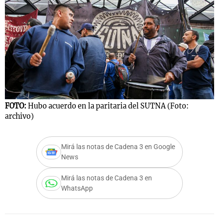
Notas
s
Notas
La Sole en
ial
Mundial 2026
Cadena 3
FOTO:
Hubo acuerdo en la paritaria del SUTNA (Foto:
archivo)
Mirá las notas de Cadena 3 en Google
News
Mirá las notas de Cadena 3 en
WhatsApp