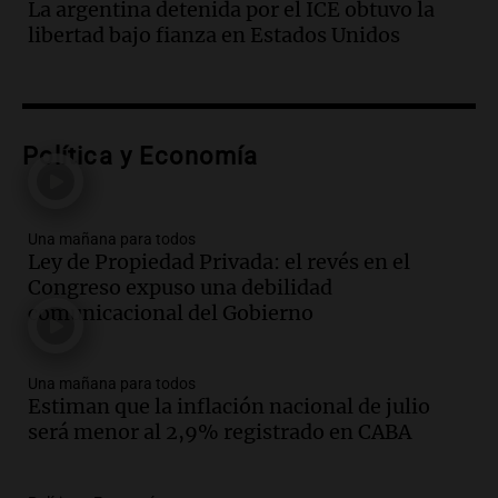
La argentina detenida por el ICE obtuvo la
Episodios
libertad bajo fianza en Estados Unidos
Audio.
La historia de la servilleta que
firmó Jorge Messi para el primer
contrato de Leo con Barcelona
Una mañana para todos
Episodios
Política y Economía
Audio.
Joan Gaspart: "Sin Jorge, no sé si
Messi hubiera llegado adonde llegó"
Una mañana para todos
Una mañana para todos
Ley de Propiedad Privada: el revés en el
Episodios
Congreso expuso una debilidad
comunicacional del Gobierno
Audio.
El orgullo y el sueño argentino de
Jorge Messi en una entrevista con Rony
Vargas en 2007
Una mañana para todos
Una mañana para todos
Estiman que la inflación nacional de julio
Episodios
será menor al 2,9% registrado en CABA
Audio.
El abuelo de Agostina Vega, tras
las nuevas detenciones: "En esa casa