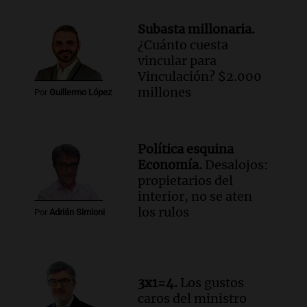
de julio será menor al 2,9% registrado
en CABA
Subasta millonaria.
Una mañana para todos
¿Cuánto cuesta
Episodios
vincular para
Audio.
Altas Cumbres: rescataron a una
Vinculación? $2.000
cabra que llevaba ocho días atrapada en
millones
Por
Guillermo López
un precipicio
Una mañana para todos
Episodios
Política esquina
Audio.
Chile planteó mejorar la
Economía.
Desalojos:
conectividad fronteriza, aérea y digital
propietarios del
con Jujuy
interior, no se aten
Panorama Federal
los rulos
Por
Adrián Simioni
Episodios
Audio.
Del fitness a la longevidad: por
qué crece el consumo de alimentos con
proteínas
3x1=4.
Los gustos
Una mañana para todos
caros del ministro
Episodios