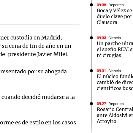
09:38
Deportes
Boca y Vélez se
duelo clave por
Clausura
ner custodia en Madrid,
09:33
Ciencia
Notas
Notas
No
Un parche ultr
su cena de fin de año en un
el sueño REM 
e en Cadena 3
El huracán de Arequito
Cadena 3 en
del presidente Javier Milei.
ni cirugías
 presentado por su abogada
09:31
Ciencia
El núcleo fundi
cambió de direc
científicos bus
a cuando decidió mudarse a la
09:27
Deportes
Rosario Central
ante Aldosivi e
Arroyito
orme es de estilo en los casos