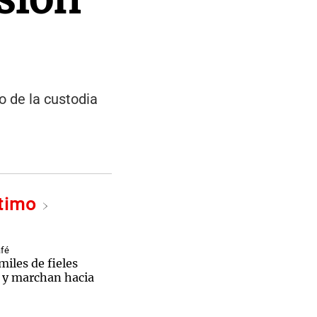
o de la custodia
ltimo
afé
iles de fieles
s y marchan hacia