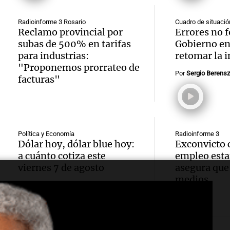
emple
partir 
Episodios
Herr
públic
octubr
Radioinforme 3 Rosario
Cuadro de situació
Actualid
Reclamo provincial por
Errores no f
Córdo
Episodio
Noticias
subas de 500% en tarifas
Gobierno en
Audio.
Episodios
para industrias:
retomar la i
más de
"Proponemos prorrateo de
colom
Por
Sergio Berensz
facturas"
que lo
acusad
Audio.
privad
venta 
Dismi
según
por de
Política y Economía
Radioinforme 3
las ví
estudi
Dólar hoy, dólar blue hoy:
Exconvicto 
el mic
a cuánto cotiza este
empleo esta
Audio.
fatale
Noticias
viernes 7 de agosto
asegura que 
y plaz
Episodios
medios
Dismi
accide
Mendo
las ví
tránsit
Panorama F
fatale
prime
Episodios