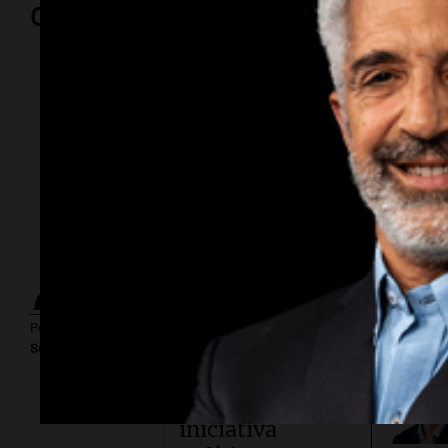
Opinión
Por
Marcos Ca
Cuadro de
situación.
Errores no
forzados del
Por
Adriá
Por
Gobierno en su
Sergio Berensztein
intento por
retomar la
iniciativa