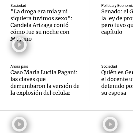
tarifas
Audio.
Sociedad
Política y Economí
homici
Panorama F
"La droga era mía y ni
Senado: el 
en Tu
Episodios
prime
siquiera tuvimos sexo":
la ley de pr
Santa 
afecta
Candela Arizaga contó
pero tuvo qu
semest
Tucu
cómo fue su noche con
capítulo
hogare
Moyano
2026 r
Panorama F
Audio.
subas 
Episodios
meno
gobier
el 38%
víctim
Ahora país
Sociedad
Rioja 
Caso María Lucila Pagani:
Quién es Ge
agosto
fatale
las claves que
el docente u
pago 
Panorama F
derrumbaron la versión de
detenido por
accide
Episodios
la explosión del celular
su esposa
chacho
tránsi
emple
Mendo
Audio.
públic
Audi
Panorama F