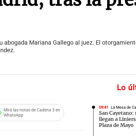
su abogada Mariana Gallego al juez. El otorgamient
ández.
Lo ú
09:41
La Mesa de C
Mirá las notas de Cadena 3 en
San Cayetano: m
WhatsApp
llegan a Linier
Plaza de Mayo