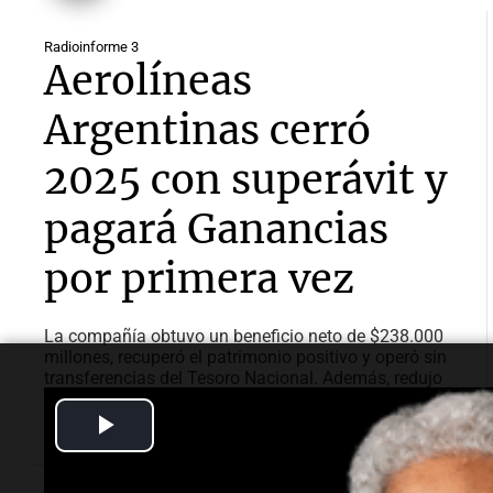
Radioinforme 3
Aerolíneas
Argentinas cerró
2025 con superávit y
pagará Ganancias
por primera vez
La compañía obtuvo un beneficio neto de $238.000
millones, recuperó el patrimonio positivo y operó sin
transferencias del Tesoro Nacional. Además, redujo
un 52% su deuda financiera.
Play
Video