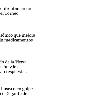
 enfrentan en un
 el Torneo
Notas
tas
Notas
asónico que mejora
Venezuela de
sin medicamentos
 Groenlandia
Comprometidos
Madur
do de la Tierra
ción y los
can respuestas
 busca otro golpe
n el Gigante de