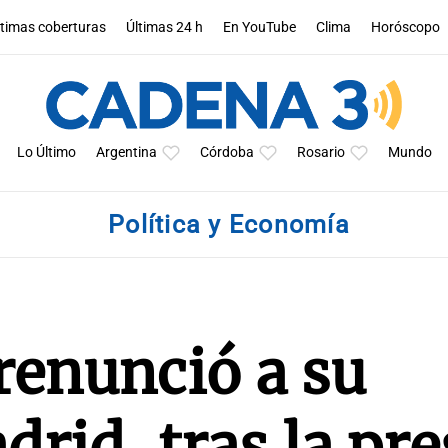
ltimas coberturas
Últimas 24 h
En YouTube
Clima
Horóscopo
Lo Último
Argentina
Córdoba
Rosario
Mundo
Política y Economía
renunció a su
drid, tras la pr