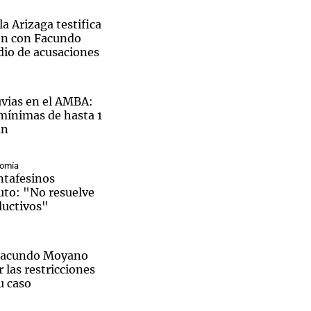
a Arizaga testifica
ión con Facundo
io de acusaciones
Notas
tas
Notas
luvias en el AMBA:
Venezuela de
 mínimas de hasta 1
 Groenlandia
Comprometidos
Madur
an
nomía
ntafesinos
uto: "No resuelve
ductivos"
 Facundo Moyano
r las restricciones
u caso