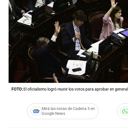
Notas
Notas
Editorial
Mundial 2026
La Sol
FOTO:
El oficialismo logró reunir los votos para aprobar en general 
Mirá las notas de Cadena 3 en
Google News