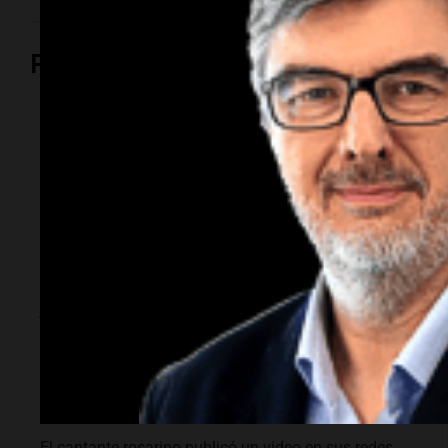
Política y Economía
Política y Economía
Fito Páez y Lali
marcharon en
Bariloche y Buenos
Aires contra la
extranjerización de
tierras
El cantante rosarino publicó un video en sus redes