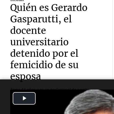
Quién es Gerardo
Gasparutti, el
docente
universitario
detenido por el
femicidio de su
esposa
Tiene 43 años y es un profesional de amplia
trayectoria académica e industrial en el sector
Play
alimentario de Córdoba. Ocupaba un cargo directivo
en la Universidad Siglo 21 hasta su detención.
Video