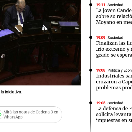
19:11
Sociedad
La joven Candel
sobre su relac
Moyano en med
19:09
Sociedad
Notas
Notas
No
Finalizan las l
frío extremo y
e en Cadena 3
El huracán de Arequito
Cadena 3 en
grado se esper
19:08
Política y Eco
Industriales sa
cruzaron a Cap
problemas pro
la iniciativa.
19:05
Sociedad
La defensa de
Mirá las notas de Cadena 3 en
solicita levanta
WhatsApp
impuestas en s
Audio.