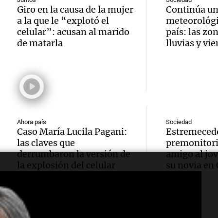
movili
pero
Mendo
Giro en la causa de la mujer
Continúa un
susten
a la que le “explotó el
meteorológi
distra
fin de
celular”: acusan al marido
país: las zo
Audio.
Viva la Radi
de matarla
lluvias y vi
¿Qué p
tras
Episodios
Presen
un niñ
condic
innov
cuando
invern
Parqu
padre 
Panorama F
Audio.
Tecno
Episodios
Ahora país
Sociedad
mucho
Caso María Lucila Pagani:
Estremecedo
Polémi
en Vil
las claves que
premonitori
teléfo
Audio.
fútbol
derrumbaron la versión de
amigo al jo
con do
la explosión del celular
su novia en
Educar entr
kirch
argent
edifici
Episodios
no log
árbitro
icónic
para m
lupa tr
Panorama F