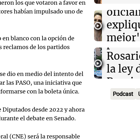
ueron los que votaron a favor en
econo
Panorama F
oficia
ctores habían impulsado uno de
Episodios
Audio.
mejora
expliq
en el 
próxi
mejor"
o en blanco con la opción de
protes
Amamos Arg
Audio.
os reclamos de los partidos
la ley 
Episodios
Rosari
Manife
propi
la ley 
en Ros
privad
se dio en medio del intento del
Propi
ar las PASO, una iniciativa que
Audio.
contra 
Informados 
formarse con la boleta única.
Privad
Episodios
Podcast
Juez c
Propi
Viva la Radi
la pol
e Diputados desde 2022 y ahora
Privad
Episodios
durante el debate en Senado.
Audio.
por la
debati
Boulail
Tierra
Senad
oral (CNE) será la responsable