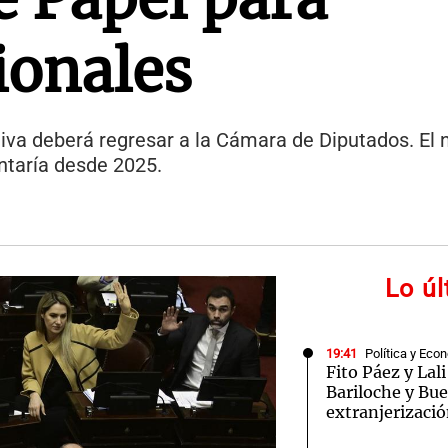
ionales
tiva deberá regresar a la Cámara de Diputados. El
ntaría desde 2025.
Lo ú
19:41
Política y Eco
Fito Páez y La
Bariloche y Bue
extranjerizació