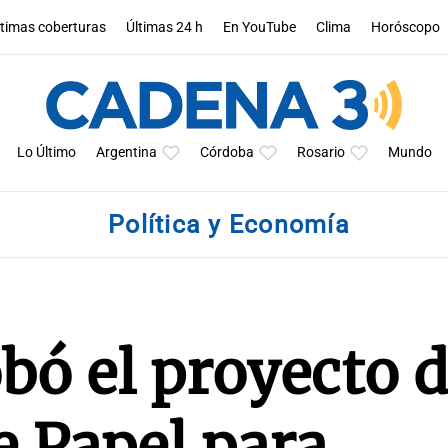
ltimas coberturas
Últimas 24 h
En YouTube
Clima
Horóscopo
Lo Último
Argentina
Córdoba
Rosario
Mundo
Política y Economía
bó el proyecto 
e Papel para