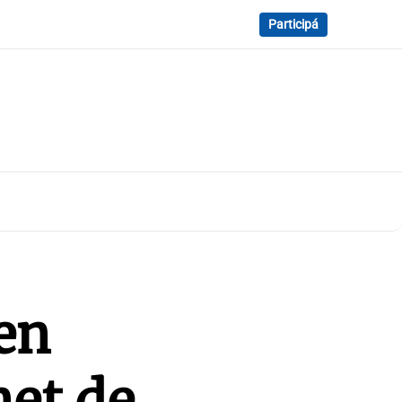
Participá
en
net de