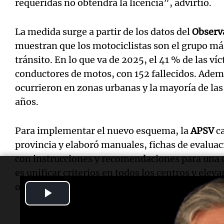
requeridas no obtendrá la licencia”, advirtió.
La medida surge a partir de los datos del
Observa
muestran que los motociclistas son el grupo más
tránsito. En lo que va de 2025, el 41 % de las ví
conductores de motos, con 152 fallecidos. Ademá
ocurrieron en zonas urbanas y la mayoría de las
años.
Para implementar el nuevo esquema, la
APSV
ca
provincia y elaboró manuales, fichas de evaluac
con instrucciones y recomendaciones para una c
es unificar criterios en todos los centros y eleva
obtención del carnet.
Play
Video