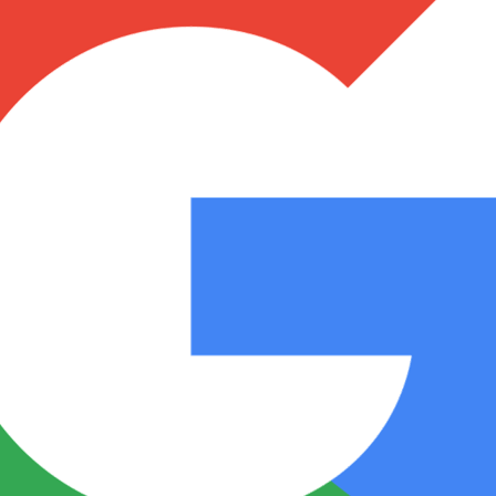
Notas
Notas
No
e en Cadena 3
El huracán de Arequito
Cadena 3 en