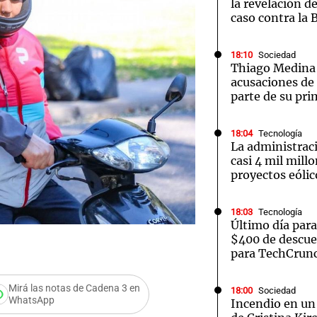
la revelación d
caso contra la 
18:10
Sociedad
Thiago Medina 
acusaciones de
parte de su pri
18:04
Tecnología
La administrac
casi 4 mil mill
proyectos eólic
18:03
Tecnología
Último día par
$400 de descue
para TechCrunc
Mirá las notas de Cadena 3 en
18:00
Sociedad
WhatsApp
Incendio en un 