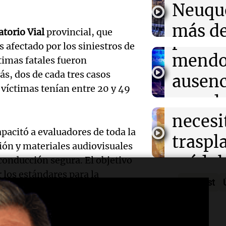
Neuqu
Episodios
Autódromo Cab
en el
más de
torio Vial
provincial, que
peron
 afectado por los siniestros de
camio
Audio.
mendo
ctimas fatales fueron
varado
s, dos de cada tres casos
Bounib
ausenc
 víctimas tenían entre 20 y 49
Panorama F
de Vil
senad
Episodios
necesi
embar
Audio.
pacitó a evaluadores de toda la
traspl
votaci
ión y materiales audiovisuales
celebr
médul
Panorama F
onducción segura. El objetivo
Audio.
Cayet
Episodios
r los estándares para la
Estado
Podcast
Intern
Córdo
Panorama F
Audio.
de la 
pidien
Episodios