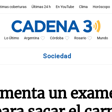
ltimas coberturas
Últimas 24 h
En YouTube
Clima
Horóscopo
Lo Último
Argentina
Córdoba
Rosario
Mundo
Sociedad
ementa un exam
ara sacar el car