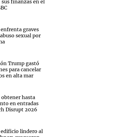
e sus finanzas en el
BBC
enfrenta graves
 abuso sexual por
ma
ión Trump gastó
ones para cancelar
os en alta mar
a obtener hasta
nto en entradas
h Disrupt 2026
edificio lindero al