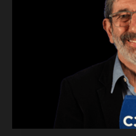
Lectura rápida
¿Qué nuevo examen se implementará?
Un 
obligatorio para la licencia de conducir mo
¿Quién lo anunció?
La
Agencia Provincial d
través de su director,
Sebastián Kelman
.
¿Cuándo comenzará?
El próximo lunes 18 
¿Dónde se aplicará?
En los 105
Centros de 
Santa Fe
.
¿Por qué se implementa?
Para reducir los s
que el 41 % de las víctimas fatales son moto