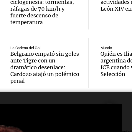
Condu
Nataci
merca
ciclogénesis: tormentas,
actividades 
ráfagas de 70 km/h y
León XIV en
imput
Invier
argent
fuerte descenso de
Audio.
accide
temperatura
récord
Panorama F
Episodios
Histor
en San
atleta
la UBA
dejó tr
países
La Cadena del Gol
Mundo
Belgrano empató sin goles
Quién es Ilia
Audio.
la mar
jóvene
Amamos Arg
ante Tigre con un
argentina de
Episodios
dramático desenlace:
ICE cuando v
estuvo
atrás 
muerto
Cardozo atajó un polémico
Selección
Estudi
penal
de Tie
herido
Audio.
Federa
“Fren
Panorama F
Episodios
del Pa
Seguro
saqueo
Intern
adelan
recurs
Audio.
Cristo
nuevo 
Amamos Arg
Política y Economía
Amamos Argentin