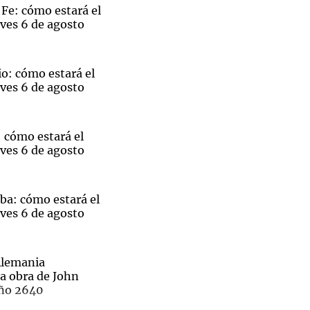
Fe: cómo estará el
ves 6 de agosto
o: cómo estará el
Notas
ves 6 de agosto
tas
Notas
Venezuela de
 Groenlandia
Comprometidos
Madur
 cómo estará el
ves 6 de agosto
ba: cómo estará el
ves 6 de agosto
Alemania
na obra de John
año 2640