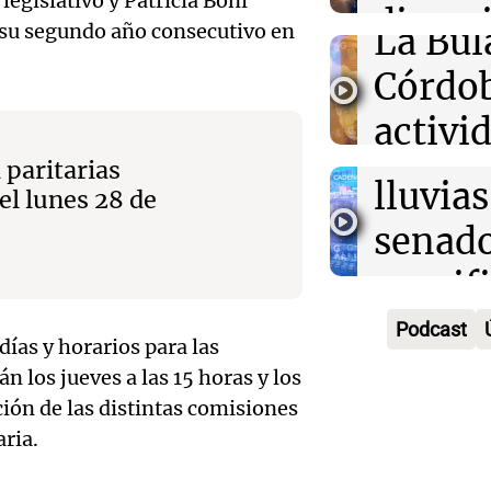
egislativo y Patricia Boni
Audio.
divers
Congreso A
o su segundo año consecutivo en
La Bul
Episodios
Galleg
campo
Córdo
enfren
Panorama F
Audio.
activi
Episodios
secuel
Mendo
horari
 paritarias
lluvias
el lunes 28 de
celebr
apertu
senad
apertu
Panorama F
manifi
Episodios
centro
oposic
Podcast
Penite
días y horarios para las
de tier
n los jueves a las 15 horas y los
Audio.
Park tr
Audio.
ción de las distintas comisiones
Panorama F
en Ros
años d
Episodios
aria.
Pedro
piden 
por fal