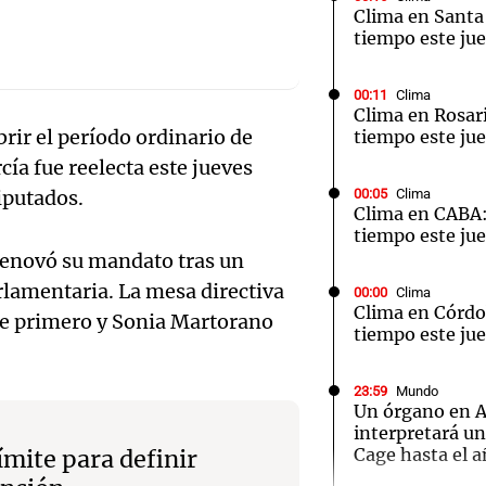
Clima en Santa 
tiempo este jue
00:11
Clima
Clima en Rosari
rir el período ordinario de
tiempo este jue
Notas
Notas
No
cía fue reelecta este jueves
e en Cadena 3
El huracán de Arequito
Cadena 3 en
iputados.
00:05
Clima
Clima en CABA:
tiempo este jue
 renovó su mandato tras un
lamentaria. La mesa directiva
00:00
Clima
Clima en Córdo
te primero y Sonia Martorano
tiempo este jue
23:59
Mundo
Un órgano en 
interpretará u
Cage hasta el 
límite para definir