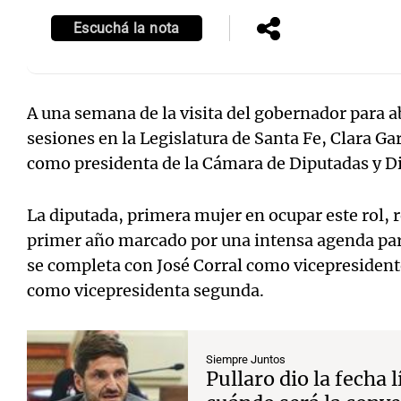
Escuchá la nota
A una semana de la visita del gobernador para ab
Notas
Notas
sesiones en la Legislatura de Santa Fe, Clara Gar
Editorial
Mundial 2026
La Sol
como presidenta de la Cámara de Diputadas y D
La diputada, primera mujer en ocupar este rol,
primer año marcado por una intensa agenda par
se completa con José Corral como vicepresiden
como vicepresidenta segunda.
Siempre Juntos
Pullaro dio la fecha 