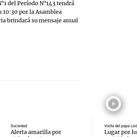
Colom
N°1 del Período N°143 tendrá
ley Jo
nieve
as 10:30 por la Asamblea
remat
Viva la Radi
ncia brindará su mensaje anual
Panorama F
Audio.
hacien
Episodios
Episodios
trabaj
tecnol
Audio.
herido
reempl
Lanza
caer a
contac
del Ti
de 17 
gente
Audio.
el nue
en Nu
La Argentin
Episodios
Moren
híbrid
Córdo
la Cop
enchuf
Panorama F
Episodios
Audio.
Mundi
Chery 
Sociedad
Visita del papa Le
Alerta amarilla por
Lugar por lu