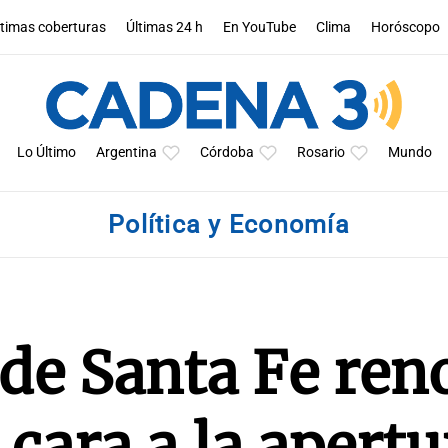
ltimas coberturas
Últimas 24 h
En YouTube
Clima
Horóscopo
Lo Último
Argentina
Córdoba
Rosario
Mundo
Política y Economía
 de Santa Fe ren
cara a la apertu