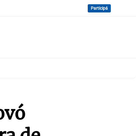
Participá
ovó
ra de