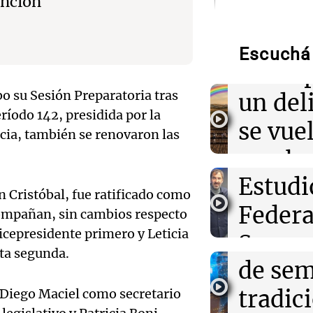
ención
Audio.
23:53
La Cadena del
Belgrano empat
"tarar
Tigre con un d
Escuchá 
desenlace: Car
Audio.
concep
polémico penal
gerent
bo su Sesión Preparatoria tras
un del
23:48
Sociedad
ríodo 142, presidida por la
Clima en Bueno
Expon
se vue
cia, también se renovaron las
tormentas y de
temperatura par
visitó 
con la
agosto
Audio.
Estudi
de las
 Cristóbal, fue ratificado como
23:34
Deportes
patron
Federa
Amamos Arg
Inter Miami co
compañan, sin cambios respecto
Episodios
Cup con victori
icepresidente primero y Leticia
Ticino
Seguro
un doblete ant
Audio.
ta segunda.
de se
Aapres
Prepar
tradic
 Diego Maciel como secretario
Rosari
para la