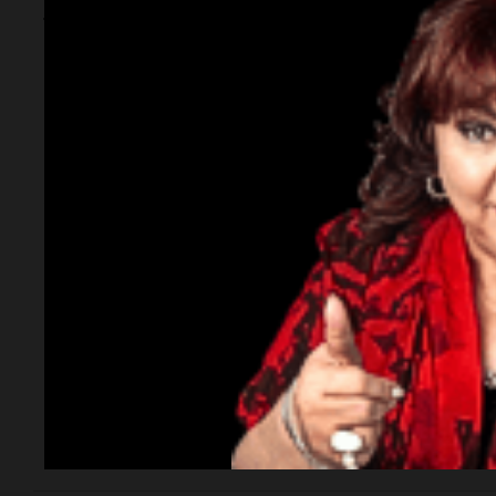
Vicuña firmó un
acuerdo con el
Gobierno de San
Juan para fortalecer
a largo plazo el
proyecto
Establece un marco para el cumplimiento de las
obligaciones estipuladas en la Declaración de
Impacto Ambiental (DIA), aporta estabilidad al
régimen de regalías y refuerza las condiciones para
el desarrollo del emprendimiento.