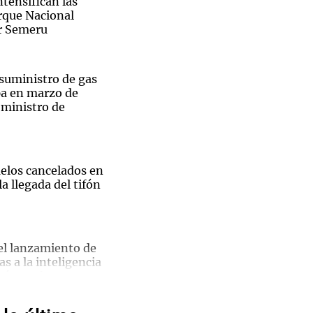
ntensifican las
arque Nacional
r Semeru
 suministro de gas
Notas
pa en marzo de
tas
Notas
 ministro de
Venezuela de
 Groenlandia
Comprometidos
Madur
uelos cancelados en
a llegada del tifón
el lanzamiento de
as a la inteligencia
u búsqueda
ntas y