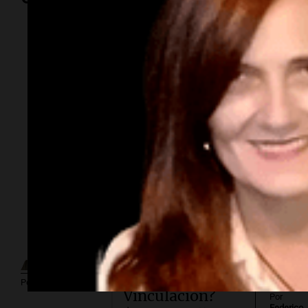
Por
Adriá
Por
Sergi
Subasta
millonaria.
¿Cuánto cuesta
vincular para
Por
Guillermo López
Vinculación?
Por
Federico