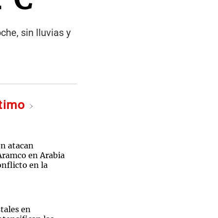
he, sin lluvias y
ltimo
n atacan
 Aramco en Arabia
nflicto en la
tales en