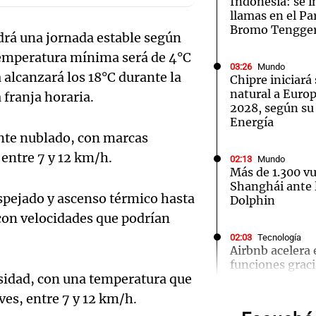
Indonesia: se i
llamas en el P
Bromo Tengge
drá una jornada estable según
temperatura mínima será de 4°C
03:26
Mundo
alcanzará los 18°C durante la
Chipre iniciará
natural a Euro
Notas
Notas
No
 franja horaria.
2028, según su
Energía
e en Cadena 3
El huracán de Arequito
Cadena 3 en
ente nublado, con marcas
, entre 7 y 12 km/h.
02:13
Mundo
Más de 1.300 v
Shanghái ante l
espejado y ascenso térmico hasta
Dolphin
 con velocidades que podrían
02:03
Tecnología
Airbnb acelera 
funciones graci
Audio.
sidad, con una temperatura que
artificial en s
Torme
es, entre 7 y 12 km/h.
01:49
Mundo