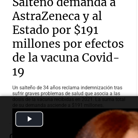
Salteño demanda a
AstraZeneca y al
Estado por $191
millones por efectos
de la vacuna Covid-
19
Un salteño de 34 años reclama indemnización tras
sufrir graves problemas de salud que asocia a las
dosis de la vacuna recibidas en 2021. La suma total
de su demanda asciende a $191 millones.
Play
Video
Opinión