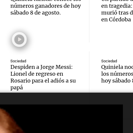
contra
Una mañana
Audio.
números ganadores de hoy
en tragedia
Jorge, 
Episodios
sábado 8 de agosto.
murió tras 
Leo c
orgullo
Messi 
en Córdoba
Barcel
sueño
llegad
Una mañana
Audio.
argent
llegó"
Episodios
abuelo
Jorge 
Una mañana
Episodios
Sociedad
Sociedad
Agosti
una en
Despiden a Jorge Messi:
Quiniela no
Lionel de regreso en
los números
Audio.
tras l
con R
Rosario para el adiós a su
hoy sábado 
papá
nutric
detenc
Vargas
derrib
"En es
Una mañana
Episodios
del de
todos 
ideal:
algo q