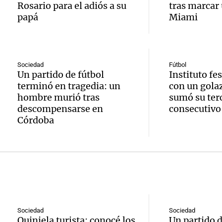
aboga
Rosario para el adiós a su
tras marcar 
comun
única:
papá
Miami
Pourra
del Go
turista
Audio.
"Tres
Una mañana
tradic
Episodios
Volunt
se lo l
Sociedad
Fútbol
Un partido de fútbol
Instituto fe
Toreo 
limpia
para h
terminó en tragedia: un
con un gola
Vinch
hombre murió tras
sumó su terc
Audio.
9.000
pregun
descompensarse en
consecutivo
Una mañana
Córdoba
histori
del rí
nunca
Episodios
servil
y reti
regres
firmó 
hasta 
Una mañana
Episodios
Messi 
de bas
Audio.
prime
jornad
Gaspar
Sociedad
Sociedad
Quiniela turista: conocé los
Un partido 