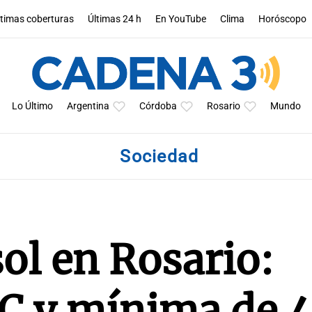
ltimas coberturas
Últimas 24 h
En YouTube
Clima
Horóscopo
Lo Último
Argentina
Córdoba
Rosario
Mundo
Sociedad
ol en Rosario:
C y mínima de 