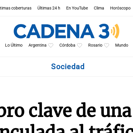
ltimas coberturas
Últimas 24 h
En YouTube
Clima
Horóscopo
Lo Último
Argentina
Córdoba
Rosario
Mundo
Sociedad
ro clave de una
nculada al tráfi