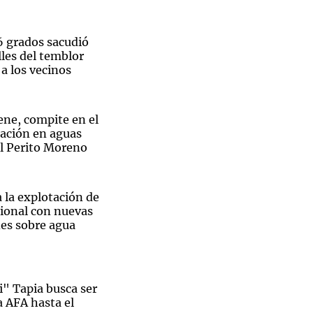
6 grados sacudió
les del temblor
a los vecinos
Notas
tas
Notas
Venezuela de
ene, compite en el
 Groenlandia
Comprometidos
Madur
ación en aguas
al Perito Moreno
 la explotación de
ional con nuevas
es sobre agua
i" Tapia busca ser
a AFA hasta el