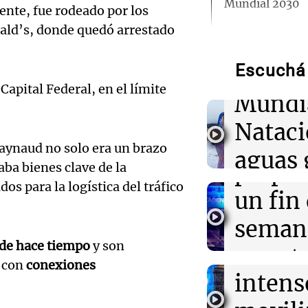
Mundial 2030
nte, fue rodeado por los
Audio.
ald’s, donde quedó arrestado
neopr
22:15
Sociedad
Quiniela turist
números ganado
Escuchá 
compit
6 de agosto.
apital Federal, en el límite
Mundi
Audio.
22:14
Viva la Radio 
Nataci
Kapanga celebr
Mendo
Rosario: "Las 
Raynaud no solo era un brazo
aguas 
envejecieron b
prepar
ba bienes clave de la
frente 
s para la logística del tráfico
Audio.
un fin
22:10
Amamos Argen
Docentes italia
Moren
ciudad de Córd
Galleg
seman
interiorizarse 
Turno Noch
de hace tiempo
y son
educativos
enfren
y prot
Episodios
Audio.
l con
conexiones
intens
ley de 
22:05
Amamos Argen
el Sen
Medicina reprod
Panorama F