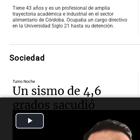
Tiene 43 años y es un profesional de amplia
trayectoria académica e industrial en el sector
alimentario de Córdoba. Ocupaba un cargo directivo
en la Universidad Siglo 21 hasta su detención.
Sociedad
Turno Noche
Un sismo de 4,6
grados sacudió
Mendoza: detalles
Play
del temblor que
Video