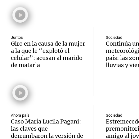
Medic
Viva la Radi
hombr
Episodios
reprod
simula
Audio.
entre 
de rec
Juntos
Sociedad
contra
por p
Giro en la causa de la mujer
Continúa un
en San
a la que le “explotó el
meteorológi
Gonzá
de fert
celular”: acusan al marido
país: las zo
Panorama F
Audio.
avanz
de matarla
lluvias y vi
la ost
Episodios
teatro
testim
de mil
la bie
clave 
Amamos Arg
Episodios
Audio.
la tem
accide
Marott
Rock R
Villa 
Ahora país
Sociedad
Caso María Lucila Pagani:
Estremecedo
cordob
bandas
Panorama F
las claves que
premonitori
Audio.
Episodios
derrumbaron la versión de
amigo al jo