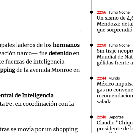
22:56
Turno Noche
Un sismo de 4,
Mendoza: detal
que sorprendió 
Notas
Notas
No
ipales laderos de los
hermanos
22:50
Turno Noche
Sin traje neopr
e en Cadena 3
El huracán de Arequito
Cadena 3 en
ización narco— fue
detenido
en
Mundial de Nat
e fuerzas de inteligencia
gélidas frente 
opping
de la avenida Monroe en
22:44
Mundo
México impulsa
gas no convenc
ntral de Inteligencia
recomendacion
salada
a Fe, en coordinación con la
22:40
Deportes
Claudio "Chiqu
presidente de l
tras se movía por un shopping