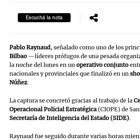
Escuchá la nota
Notas
Notas
Pablo Raynaud
, señalado como uno de los princ
Editorial
Mundial 2026
La Sol
Bilbao
—líderes prófugos de una pesada organ
la noche del lunes en un
operativo conjunto
entr
nacionales y provinciales que finalizó en un
sh
Núñez
.
La captura se concretó gracias al trabajo de la
Ce
Operacional Policial Estratégica
(CIOPE) de Sant
Secretaría de Inteligencia del Estado (SIDE)
.
Raynaud fue seguido durante varias horas mien