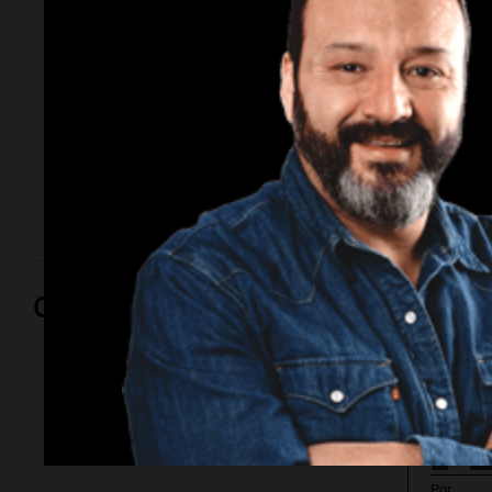
sorprendió a los
vecinos
A las 21:00, un sismo de 4.6 de magnitud se registró
cerca de Ugarteche, Mendoza. Con epicentro a solo
10 km de profundidad, los vecinos lo describieron
como "corto y seco".
Opinión
Por