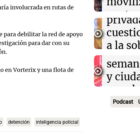
movili
ayuda por probl
propi
Episodios
y la ostentació
aría involucrada en rutas de
Audio.
contra
privad
Mendo
kirch
cuest
para debilitar la red de apoyo
prepar
Panorama F
a la s
vestigación para dar con su
Episodios
un fin
ón.
digital
seman
Audio.
Argent
o en Vorterix y una flota de
y ciud
"Mono
Panorama F
Audio.
march
Episodios
Kapan
Conde
contra
Podcast
adelan
tres a
de tier
show 
o
detención
inteligencia policial
prisió
Panorama F
Audio.
Rosari
Episodios
suspen