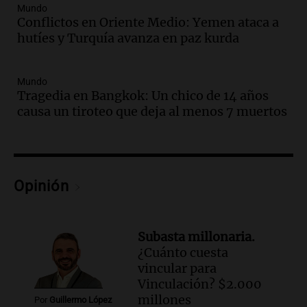
Mundo
Audio.
Altas Cumbres: rescataron a una
Conflictos en Oriente Medio: Yemen ataca a
cabra que llevaba ocho días atrapada en
hutíes y Turquía avanza en paz kurda
un precipicio
Una mañana para todos
Episodios
Mundo
Tragedia en Bangkok: Un chico de 14 años
Audio.
Chile planteó mejorar la
causa un tiroteo que deja al menos 7 muertos
conectividad fronteriza, aérea y digital
con Jujuy
Panorama Federal
Episodios
Audio.
Del fitness a la longevidad: por
Opinión
qué crece el consumo de alimentos con
proteínas
Una mañana para todos
Subasta millonaria.
Episodios
¿Cuánto cuesta
Audio.
Investigan un asalto millonario a
vincular para
la cooperativa Talamochita en Villa
Vinculación? $2.000
María
millones
Por
Guillermo López