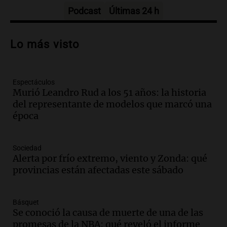
Episodios
Podcast
Últimas 24 h
Audio.
Casabindo se prepara para una
celebración única: 30.000 turistas y el
Lo más visto
tradicional Toreo de la Vincha
Una mañana para todos
Episodios
Espectáculos
Audio.
Borges, abogada de Pourrain:
Murió Leandro Rud a los 51 años: la historia
"Tres hombres se lo llevaron para
del representante de modelos que marcó una
hacerle preguntas y nunca regresó"
época
Una mañana para todos
Episodios
Audio.
Voluntarios limpiaron 9.000
Sociedad
metros del río Suquía y retiraron hasta
Alerta por frío extremo, viento y Zonda: qué
800 kilos de basura por jornada
provincias están afectadas este sábado
Una mañana para todos
Episodios
Básquet
Audio.
La historia de la servilleta que
Se conoció la causa de muerte de una de las
firmó Jorge Messi para el primer
promesas de la NBA: qué reveló el informe