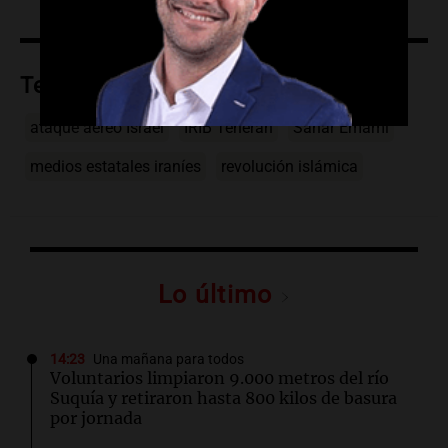
Temas
ataque aéreo Israel
IRIB Teherán
Sahar Emami
medios estatales iraníes
revolución islámica
Lo último
14:23
Una mañana para todos
Voluntarios limpiaron 9.000 metros del río
Suquía y retiraron hasta 800 kilos de basura
por jornada