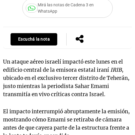
Mirá las notas de Cadena 3 en
WhatsApp
Notas
s
Notas
La Sole en
Escuchá la nota
ial
Mundial 2026
Cadena 3
Un ataque aéreo israelí impactó este lunes en el
edificio central de la emisora estatal iraní
IRIB
,
ubicado en el exclusivo tercer distrito de Teherán,
justo mientras la periodista Sahar Emami
transmitía en vivo críticas contra Israel.
El impacto interrumpió abruptamente la emisión,
mostrando cómo Emami se retiraba de cámara
antes de que cayera parte de la estructura frente a