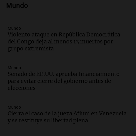
del desayuno ideal: qué alimentos
Mundo
conviene priorizar
Una mañana para todos
Episodios
Mundo
Violento ataque en República Democrática
Audio.
Murió Jorge Messi
del Congo deja al menos 13 muertos por
Una mañana para todos
grupo extremista
Episodios
Mundo
Audio.
Mateo, a los 25 años, lucha
Senado de EE.UU. aprueba financiamiento
contra el tiempo: necesita un trasplante
para evitar cierre del gobierno antes de
para poder seguir viviend
elecciones
Una mañana para todos
Episodios
Audio.
Estiman que la inflación nacional
Mundo
Cierra el caso de la jueza Afiuni en Venezuela
de julio será menor al 2,9% registrado
y se restituye su libertad plena
en CABA
Una mañana para todos
Episodios