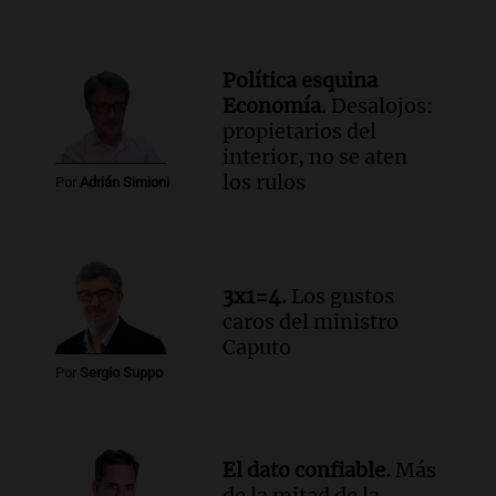
Panorama Federal
Episodios
Audio.
Vandalismo en San Miguel de
Política esquina
Tucumán: destruyeron 433 luminarias
Economía.
Desalojos:
públicas en 14 meses
propietarios del
Panorama Federal
interior, no se aten
Episodios
los rulos
Por
Adrián Simioni
Audio.
Una mujer murió cuando
esperaba cobrar su jubilación en un
banco de San Luis
Panorama Federal
3x1=4.
Los gustos
Episodios
caros del ministro
Caputo
Por
Sergio Suppo
El dato confiable.
Más
de la mitad de la