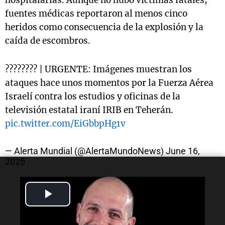
hospitalarias. Aunque no hubo víctimas fatales,
fuentes médicas reportaron al menos cinco
heridos como consecuencia de la explosión y la
caída de escombros.
???????? | URGENTE: Imágenes muestran los
ataques hace unos momentos por la Fuerza Aérea
Israelí contra los estudios y oficinas de la
televisión estatal iraní IRIB en Teherán.
pic.twitter.com/EiGbbpHg1v
— Alerta Mundial (@AlertaMundoNews)
June 16,
2025
Play
Video