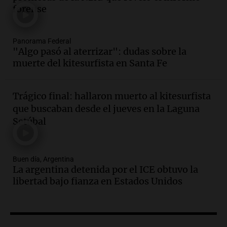
contrato de Leo con Barcelona
forense
Una mañana para todos
Episodios
Panorama Federal
Audio.
Joan Gaspart: "Sin Jorge, no sé si
"Algo pasó al aterrizar": dudas sobre la
Messi hubiera llegado adonde llegó"
muerte del kitesurfista en Santa Fe
Una mañana para todos
Episodios
Trágico final: hallaron muerto al kitesurfista
Audio.
El orgullo y el sueño argentino de
que buscaban desde el jueves en la Laguna
Jorge Messi en una entrevista con Rony
Setúbal
Vargas en 2007
Una mañana para todos
Episodios
Buen día, Argentina
Audio.
El abuelo de Agostina Vega, tras
La argentina detenida por el ICE obtuvo la
las nuevas detenciones: "En esa casa
libertad bajo fianza en Estados Unidos
todos tenían algo que ver"
Una mañana para todos
Episodios
Audio.
Una nutricionista derribó el mito