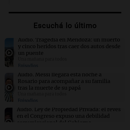
13:57
Una mañana para todos
Tragedia en Mendoza: un muerto y cinco
Escuchá lo último
heridos tras caer dos autos desde un puente
Audio.
Tragedia en Mendoza: un muerto
13:43
Sociedad
y cinco heridos tras caer dos autos desde
“Santa Fe te abraza”: el mensaje de Pullaro
un puente
tras la muerte de Jorge Messi
Una mañana para todos
Episodios
13:31
Una mañana para todos
Audio.
Messi llegará esta noche a
Messi llegará esta noche a Rosario para
Rosario para acompañar a su familia
acompañar a su familia tras la muerte de su
tras la muerte de su papá
papá
Una mañana para todos
Episodios
13:20
Sociedad
Audio.
Ley de Propiedad Privada: el revés
“Jorge hizo todo bien”: el mensaje de Chiqui
en el Congreso expuso una debilidad
Tapia tras la muerte del padre de Messi
comunicacional del Gobierno
Una mañana para todos