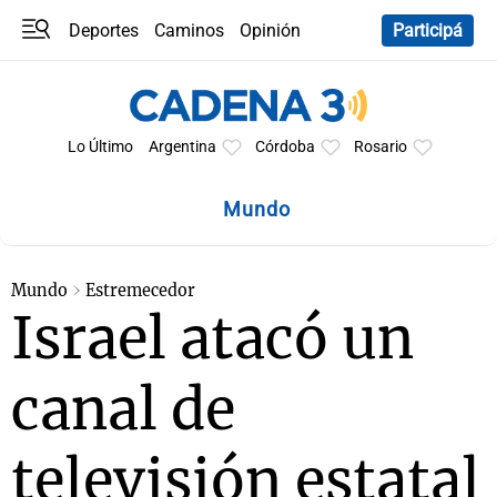
Deportes
Caminos
Opinión
Participá
Programas
Últimas coberturas
Últimas 24 h
En YouTube
Clima
Horóscopo
Lo Último
Argentina
Córdoba
Rosario
Mundo
Mundo
Estremecedor
Israel atacó un
canal de
televisión estatal