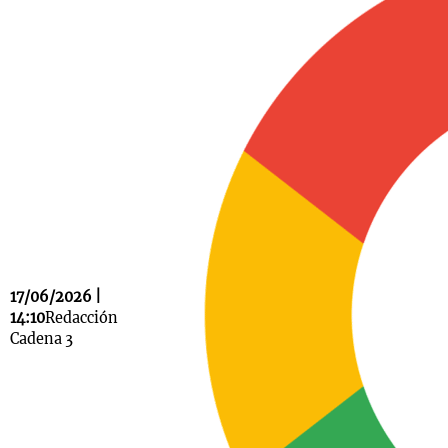
Notas
s
Notas
La Sole en
ial
Mundial 2026
Cadena 3
17/06/2026 |
14:10
Redacción
Cadena 3