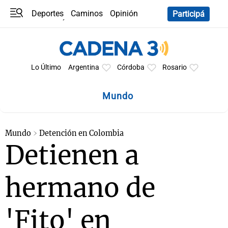
Deportes
Caminos
Opinión
Participá
Programas
Últimas coberturas
Últimas 24 h
En YouTube
Clima
Horóscopo
Lo Último
Argentina
Córdoba
Rosario
Mundo
Mundo
Detención en Colombia
Detienen a
hermano de
'Fito' en