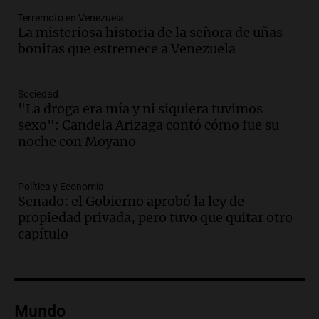
Noticias Rosario
Terremoto en Venezuela
Episodios
La misteriosa historia de la señora de uñas
Audio.
Trump acusa a México de
bonitas que estremece a Venezuela
perjudicar la economía estadounidense
y defiende sus aranceles
Panorama Federal
Sociedad
Episodios
"La droga era mía y ni siquiera tuvimos
sexo": Candela Arizaga contó cómo fue su
Audio.
México y Perú reanudan
noche con Moyano
relaciones diplomáticas tras nueve
meses de ruptura por asilo político
Panorama Federal
Política y Economía
Episodios
Senado: el Gobierno aprobó la ley de
Audio.
Kicillof critica represión en
propiedad privada, pero tuvo que quitar otro
marcha y otras noticias nacionales de
capítulo
este miércoles
Noticias
Episodios
Audio.
Donald Trump acusa a México de
Mundo
perjudicar a Estados Unidos en medio de