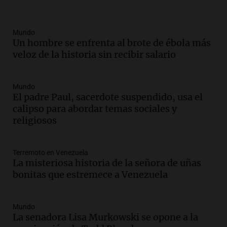
tensiones y críticas
Panorama Federal
Episodios
Mundo
Un hombre se enfrenta al brote de ébola más
Audio.
Oncativo presenta su 52ª Fiesta
veloz de la historia sin recibir salario
Nacional del Salame con la novedad de la
variedad “ultra premium”
Juntos
Mundo
Episodios
El padre Paul, sacerdote suspendido, usa el
Audio.
El reclamo del sector industrial
calipso para abordar temas sociales y
tras las críticas de Caputo: "Somos seres
religiosos
humanos que trabajamos"
Noticias Rosario
Episodios
Terremoto en Venezuela
La misteriosa historia de la señora de uñas
Audio.
Suspenden clases en Bariloche y
bonitas que estremece a Venezuela
alrededores por nevadas y malas
condiciones de circulación
Panorama Federal
Mundo
Episodios
La senadora Lisa Murkowski se opone a la