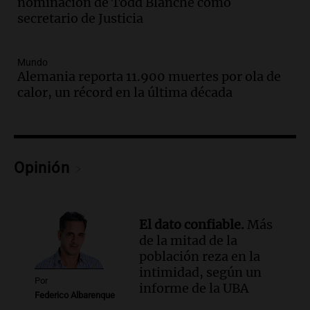
Audio.
Uspallata enfrenta un temporal
nominación de Todd Blanche como
de nieve que deja varados a 1500
secretario de Justicia
camiones por más de 24 días
Noticias
Mundo
Episodios
Alemania reporta 11.900 muertes por ola de
Audio.
Exigen justicia por Débora:
calor, un récord en la última década
"Lamentablemente nadie va a
devolvérnosla"
Siempre Juntos Rosario
Episodios
Audio.
Se divorciaron y la Justicia
Opinión
ordenó que ella le pague una renta por
vivir en la casa familiar
Desayuno de Juntos
El dato confiable.
Más
Episodios
de la mitad de la
Audio.
Una mujer fallece tras vuelco de
población reza en la
vehículo en la Circunvalación Este-
intimidad, según un
Oeste en Salta
Por
informe de la UBA
Federico Albarenque
Panorama Federal