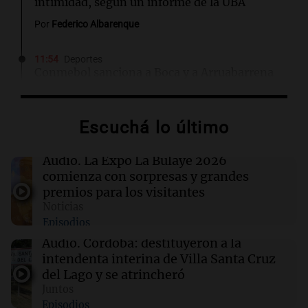
intimidad, según un informe de la UBA
Por
Federico Albarenque
11:54
Deportes
Conmebol sanciona a Boca y a Arruabarrena
por demoras en la Copa Sudamericana
Escuchá lo último
11:47
Juntos
Oncativo presenta su 52ª Fiesta Nacional del
Salame con la novedad de la variedad "ultra
Audio.
La Expo La Bulaye 2026
premium"
comienza con sorpresas y grandes
premios para los visitantes
Noticias
11:43
Siempre Juntos Rosario
Episodios
"Tiene que haber una reglamentación": el
reclamo del Kennel Club por los criaderos de
Audio.
Córdoba: destituyeron a la
perros
intendenta interina de Villa Santa Cruz
del Lago y se atrincheró
Juntos
11:39
Mundo
Episodios