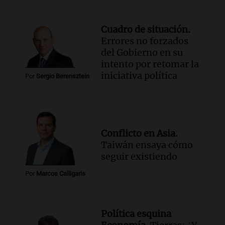
Episodios
Audio.
Una mujer muere tras un vuelco
en la Circunvalación Este-Oeste de
Cuadro de situación.
Salta
Errores no forzados
Panorama Federal
del Gobierno en su
Episodios
intento por retomar la
iniciativa política
Audio.
El Polo Obrero marcha en
Por
Sergio Berensztein
Córdoba pidiendo trabajo genuino y
mejoras en programas sociales
Panorama Federal
Episodios
Conflicto en Asia.
Audio.
La marcha de gremios y
Taiwán ensaya cómo
organizaciones sociales por San
seguir existiendo
Cayetano avanza hacia el Monumento
Noticias Rosario
Por
Marcos Calligaris
Episodios
Política esquina