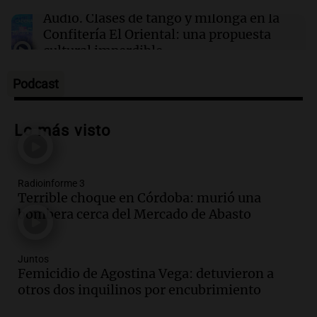
Un hombre se enfrenta al brote de ébola más
veloz de la historia sin recibir salario
Audio.
Clases de tango y milonga en la
Confitería El Oriental: una propuesta
cultural imperdible
Noticias
Episodios
Podcast
Audio.
Más de la mitad de la población
reza en la intimidad, según un informe
Lo más visto
de la UBA
El dato confiable
Episodios
Radioinforme 3
Audio.
Cientos de fieles celebran a San
Terrible choque en Córdoba: murió una
Cayetano pidiendo trabajo y salud en
bombera cerca del Mercado de Abasto
Córdoba
Panorama Federal
Episodios
Juntos
Audio.
"Tiene que haber una
Femicidio de Agostina Vega: detuvieron a
reglamentación": el reclamo del Kennel
otros dos inquilinos por encubrimiento
Club por los criaderos de perros