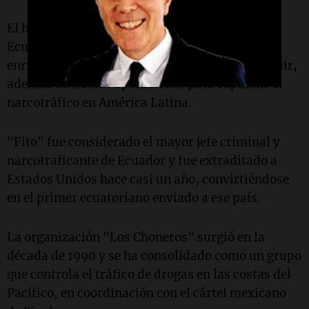
El hermano de "Fito" enfrenta acusaciones en
Ecuador por homicidio, lavado de activos,
enriquecimiento ilícito y concierto para delinquir,
además de liderar operaciones para expandir el
narcotráfico en América Latina.
"Fito" fue considerado el mayor jefe criminal y
narcotraficante de Ecuador y fue extraditado a
Estados Unidos hace casi un año, convirtiéndose
en el primer ecuatoriano enviado a ese país.
La organización "Los Choneros" surgió en la
década de 1990 y se ha consolidado como un grupo
que controla el tráfico de drogas en las costas del
Pacífico, en coordinación con el cártel mexicano