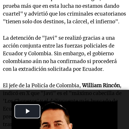
prueba más que en esta lucha no estamos dando
cuartel" y advirtió que los criminales ecuatorianos
"tienen solo dos destinos, la cárcel, el infierno".
La detención de "Javi" se realizó gracias a una
acción conjunta entre las fuerzas policiales de
Ecuador y Colombia. Sin embargo, el gobierno
colombiano aún no ha confirmado si procederá
con la extradición solicitada por Ecuador.
El jefe de la Policía de Colombia,
William Rincón
,
indicó en X que "Javi" es el "máximo cabecilla de
'Los Choneros' y el delincuente más buscado de
Ecuador", lo que representa "un golpe sin
Play
precedentes contra el crimen organizado
Video
transnacional en la región".