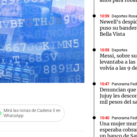
años para roba
10:59
Deportes Rosa
Newell’s despid
puso su bander
Bella Vista
10:53
Deportes
Messi, sobre su
levantaba a las
volvía a las 9 d
10:47
Panorama Fed
Denuncian que 
Jujuy les desco
mil pesos del sa
Mirá las notas de Cadena 3 en
WhatsApp
10:40
Panorama Fed
Una mujer mur
esperaba cobrar
un banco de Sa