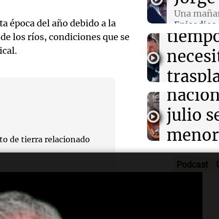
lucha 
Una mañan
Panorama F
a época del año debido a la
Episodios
Episodios
Audio.
tiempo
 de los ríos, condiciones que se
que la
cal.
necesi
Audio.
inflac
traspl
Senad
nacion
poder 
provin
julio s
vivien
establ
menor
Una mañana
Audio.
o de tierra relacionado
Episodios
protoc
regist
Desay
Podcast
contra
CABA
ideal:
ciberb
Una mañana
lam, en la aldea
nutric
Episodios
Audio.
groom