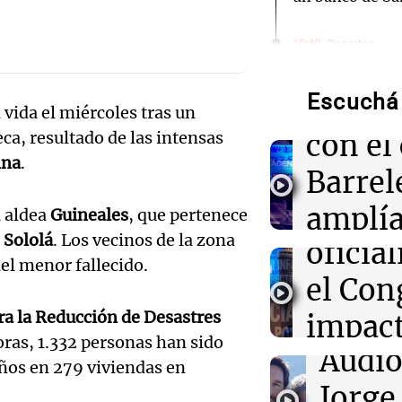
Audio.
10:40
Deportes
Jorge Messi: las
Deten
mentor de Lione
marcó una era
Escuchá 
relaci
vida el miércoles tras un
Audio.
con el
ca, resultado de las intensas
10:38
Sociedad
Tras la muerte 
ina
.
de la 
Barrel
suspendieron t
de Leones FC
legisla
amplí
a aldea
Guineales
, que pertenece
e
Sololá
. Los vecinos de la zona
oficia
10:38
La Popu
familia
¡Momento soña
del menor fallecido.
de Desakta2 ca
el Con
víctim
en el Movistar
a la Reducción de Desastres
impact
Panorama F
Episodios
ras, 1.332 personas han sido
10:25
Panorama Fed
Audio.
Audio
opini
Vandalismo en 
años en 279 viviendas en
Tucumán: dest
a los 2
Jorge
públic
luminarias púb