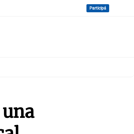
Participá
 una
cal