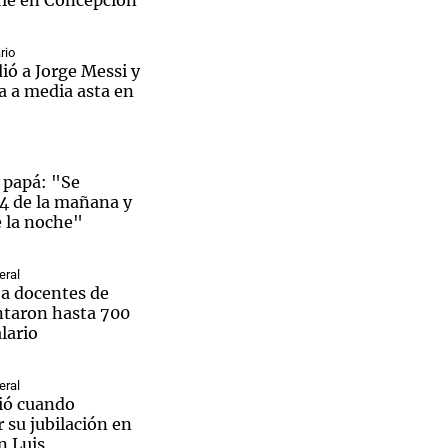
rle en Concepción
rio
ió a Jorge Messi y
a a media asta en
 papá: "Se
 4 de la mañana y
e la noche"
eral
a docentes de
ntaron hasta 700
lario
eral
ió cuando
 su jubilación en
n Luis