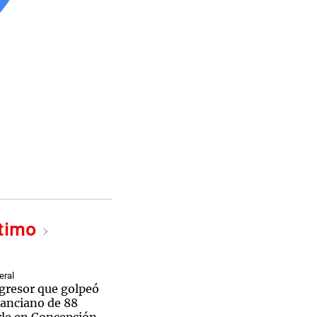
ltimo
eral
agresor que golpeó
 anciano de 88