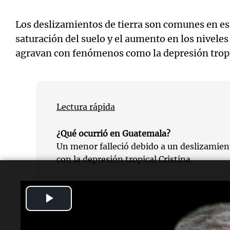
Los deslizamientos de tierra son comunes en est
saturación del suelo y el aumento en los niveles
agravan con fenómenos como la depresión tropi
Lectura rápida
¿Qué ocurrió en Guatemala?
Un menor falleció debido a un deslizamient
con la depresión tropical Cristina.
¿Dónde sucedió el incidente?
Play
El deslizamiento ocurrió en el caserío Pacu
Guineales, municipio de Nahualá.
Video