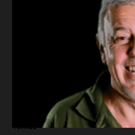
¿Cuántas personas se han visto afectadas?
Se reportaron 1.332 personas afectadas por l
¿Cuántas viviendas han sido dañadas?
Se han detectado daños en 279 viviendas de
¿Por qué suceden estos deslizamientos?
Los deslizamientos son causados por la sat
crecimiento de los ríos.
Temas