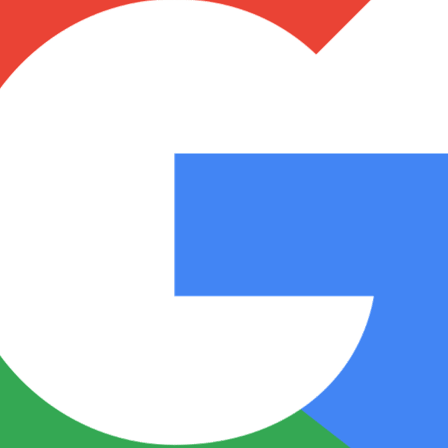
Notas
Notas
No
e en Cadena 3
El huracán de Arequito
Cadena 3 en