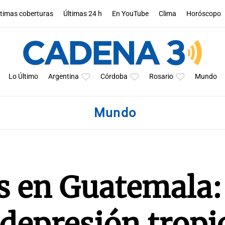
ltimas coberturas
Últimas 24 h
En YouTube
Clima
Horóscopo
Lo Último
Argentina
Córdoba
Rosario
Mundo
Mundo
s en Guatemala:
 depresión tropi