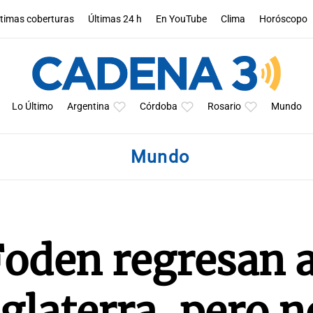
ltimas coberturas
Últimas 24 h
En YouTube
Clima
Horóscopo
Lo Último
Argentina
Córdoba
Rosario
Mundo
Mundo
oden regresan a
nglaterra, pero 