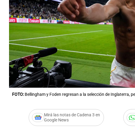
Notas
Notas
Editorial
Mundial 2026
La Sol
FOTO:
Bellingham y Foden regresan a la selección de Inglaterra, 
Mirá las notas de Cadena 3 en
Google News