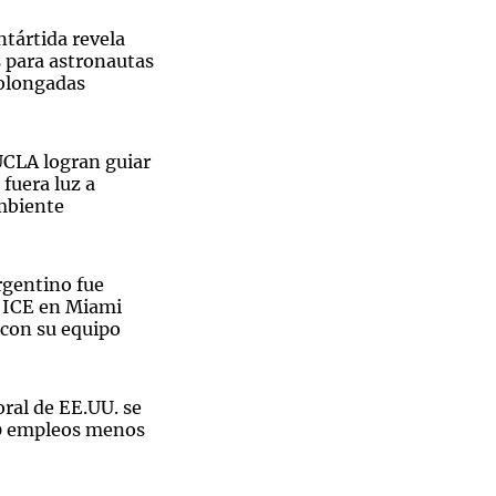
ntártida revela
s para astronautas
olongadas
Notas
tas
Notas
UCLA logran guiar
Venezuela de
 fuera luz a
 Groenlandia
Comprometidos
Madur
mbiente
rgentino fue
l ICE en Miami
 con su equipo
ral de EE.UU. se
00 empleos menos