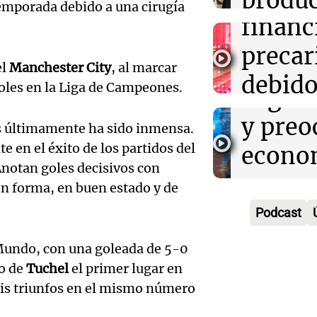
produc
Audio.
temporada debido a una cirugía
financ
cervez
calida
precar
artesa
emple
el
Manchester City
, al marcar
Audio.
debido
Viva la Radi
oles en la Liga de Campeones.
Argent
Episodios
Audien
caída 
y preo
es últimamente ha sido inmensa.
tragedi
consu
 en el éxito de los partidos del
econo
Audio.
en Alt
recaud
Anotan goles decisivos con
en un 
n forma, en buen estado y de
Solici
Cumbr
Panorama F
de cris
Episodios
Podcast
quiebr
perito
econó
Lebro
 Mundo, con una goleada de 5-0
analiz
Audio.
Panorama F
po de
Tuchel
el primer lugar en
en med
teléfo
Episodios
Detien
seis triunfos en el mismo número
una
Óscar