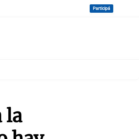
Participá
 la
no hay