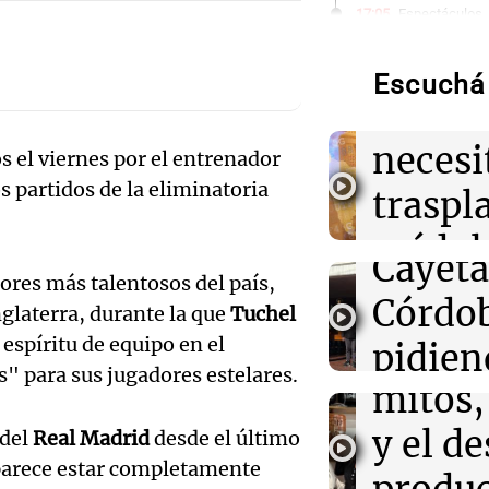
Audio.
17:05
Espectáculos
Murió Leandro 
la historia del
Bounib
modelos que m
Escuchá 
de Vil
16:50
Radioinforme 
necesi
Fieles celebran
 el viernes por el entrenador
Audio.
Córdoba pidien
s partidos de la eliminatoria
traspl
trabajo
celebr
médul
Audio.
Cayet
16:50
Política y Eco
"El tigre y el l
ores más talentosos del país,
Estado
encuentro entre
Intern
Córdo
nglaterra, durante la que
Tuchel
Espriella antes
Panorama F
Audio.
 espíritu de equipo en el
de la 
pidien
Episodios
" para sus jugadores estelares.
16:49
Cultura
Tucu
mitos,
paz y 
La Feria de Edi
espacio para la 
enfren
y el de
 del
Real Madrid
desde el último
Viva la Radi
premiación de l
Episodios
y parece estar completamente
equili