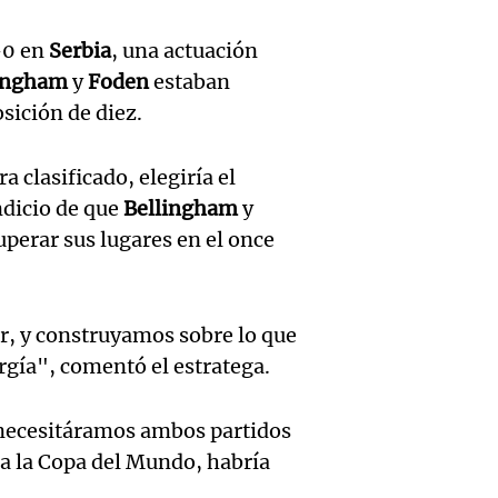
pareja
invest
Gonzá
Audio.
Aldere
-0 en
Serbia
, una actuación
por es
Panorama F
ingham
y
Foden
estaban
alzobi
venta 
Episodios
sición de diez.
pirami
García
medic
millon
Audio.
a clasificado, elegiría el
llama a
contro
dicio de que
Bellingham
y
Panorama F
inflac
dirige
media
Episodios
uperar sus lugares en el once
Buenos
abord
delive
alcanz
probl
Panorama F
Audio.
or, y construyamos sobre lo que
Episodios
2,9% e
econó
gía", comentó el estratega.
Descue
gener
social
hasta 
necesitáramos ambos partidos
Audio.
incert
Panorama F
r a la Copa del Mundo, habría
pesos 
Episodios