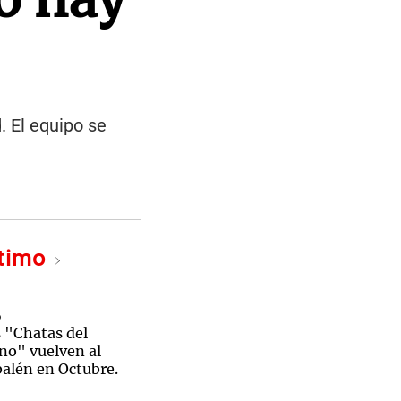
. El equipo se
ltimo
o
s "Chatas del
o" vuelven al
alén en Octubre.