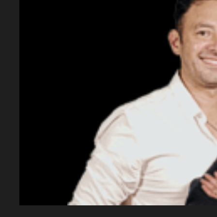
mundialista.
¿Qué dijo Tuchel sobre Bellingham y Fode
Tuchel destacó su inmensa contribución a 
importancia en el éxito reciente.
¿Cómo ha sido el desempeño de Inglaterra 
Inglaterra ha ganado los seis partidos disp
eliminatoria.
¿Quiénes no fueron convocados?
No fueron convocados
Trent Alexander-A