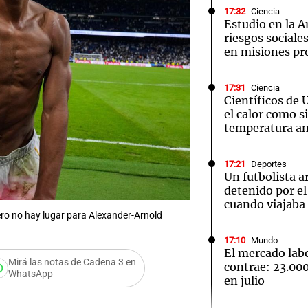
17:32
Ciencia
Estudio en la A
riesgos sociale
en misiones pr
17:31
Ciencia
Notas
Notas
No
Científicos de 
el calor como si
e en Cadena 3
El huracán de Arequito
Cadena 3 en
temperatura a
17:21
Deportes
Un futbolista a
detenido por e
cuando viajaba
pero no hay lugar para Alexander-Arnold
17:10
Mundo
El mercado labo
Mirá las notas de Cadena 3 en
contrae: 23.0
WhatsApp
en julio