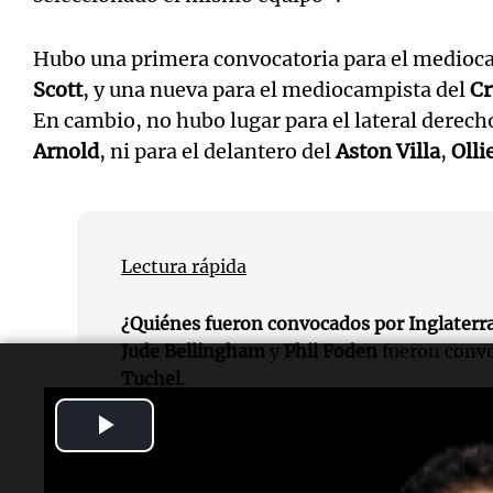
Hubo una primera convocatoria para el medioc
Scott
, y una nueva para el mediocampista del
Cr
En cambio, no hubo lugar para el lateral derech
Arnold
, ni para el delantero del
Aston Villa
,
Olli
Lectura rápida
¿Quiénes fueron convocados por Inglaterr
Jude Bellingham
y
Phil Foden
fueron conv
Tuchel
.
Play
¿Cuáles son los próximos partidos de Ingla
Inglaterra jugará contra
Serbia
y
Albania
en
Video