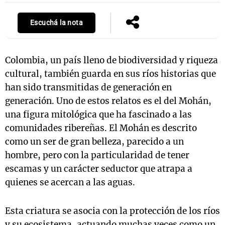
Escuchá la nota
Notas
s
Notas
Colombia, un país lleno de biodiversidad y riqueza
La Sole en
cultural, también guarda en sus ríos historias que
ial
Mundial 2026
Cadena 3
han sido transmitidas de generación en
generación. Uno de estos relatos es el del Mohán,
una figura mitológica que ha fascinado a las
comunidades ribereñas. El Mohán es descrito
como un ser de gran belleza, parecido a un
hombre, pero con la particularidad de tener
escamas y un carácter seductor que atrapa a
quienes se acercan a las aguas.
Esta criatura se asocia con la protección de los ríos
y su ecosistema, actuando muchas veces como un