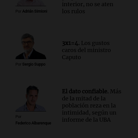
interior, no se aten
esperaba cobrar su jubilación en un
los rulos
Por
Adrián Simioni
banco de San Luis
Panorama Federal
Episodios
Audio.
Detienen a Sergio Fárez por
abuso sexual: juicio programado para
3x1=4.
Los gustos
diciembre de 2025
caros del ministro
Panorama Federal
Caputo
Episodios
Por
Sergio Suppo
El dato confiable.
Más
de la mitad de la
población reza en la
intimidad, según un
Por
informe de la UBA
Federico Albarenque