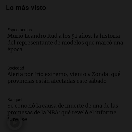
de julio será menor al 2,9% registrado
Lo más visto
en CABA
Una mañana para todos
Episodios
Espectáculos
Audio.
El Senado provincial establece
Murió Leandro Rud a los 51 años: la historia
protocolo contra ciberbullying y
del representante de modelos que marcó una
grooming en escuelas de Salta
época
Panorama Federal
Episodios
Audio.
Desayuno ideal: nutrición
Sociedad
personalizada y diversidad para romper
Alerta por frío extremo, viento y Zonda: qué
el ayuno nocturno
provincias están afectadas este sábado
Panorama Federal
Episodios
Básquet
Audio.
Altas Cumbres: rescataron a una
Se conoció la causa de muerte de una de las
cabra que llevaba ocho días atrapada en
promesas de la NBA: qué reveló el informe
un precipicio
forense
Una mañana para todos
Episodios