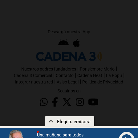
Descargá nuestra App
|
|
Nuestros padres fundadores
Por siempre Mario
|
|
|
|
Cadena 3 Comercial
Contacto
Cadena Heat
La Popu
|
|
Integrar nuestra red
Aviso Legal
Política de Privacidad
Seguinos en
Elegí tu emisora
Una mañana para todos