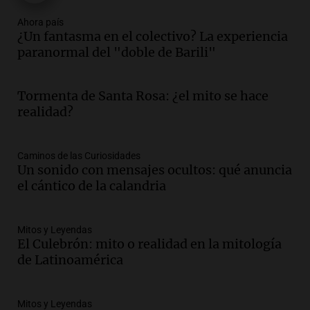
Episodios
Ahora país
Audio.
La construcción en Argentina
¿Un fantasma en el colectivo? La experiencia
cayó 4,1% en junio pero acumula un
paranormal del "doble de Barili"
aumento del 2,8% en el semestre
Panorama Federal
Tormenta de Santa Rosa: ¿el mito se hace
Episodios
realidad?
Audio.
La inflación en Buenos Aires se
acelera con un 2,9% en julio, según
datos preliminares
Caminos de las Curiosidades
Panorama Federal
Un sonido con mensajes ocultos: qué anuncia
Episodios
el cántico de la calandria
Audio.
La justicia niega pedido de
Facundo Moyano para levantar
Mitos y Leyendas
perimetral sobre Candela Arizaga
El Culebrón: mito o realidad en la mitología
Panorama Federal
de Latinoamérica
Episodios
Audio.
La inflación en Buenos Aires se
acelera al 2,9% en julio y anticipa datos
Mitos y Leyendas