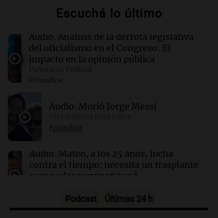
10:10
Panorama Federal
Escuchá lo último
Investigan un asalto millonario a la
cooperativa Talamochita en Villa María
Audio.
Análisis de la derrota legislativa
del oficialismo en el Congreso: El
09:50
Panorama Federal
impacto en la opinión pública
Chile planteó mejorar la conectividad
Panorama Federal
fronteriza, aérea y digital con Jujuy
Episodios
09:45
Fútbol
Audio.
Murió Jorge Messi
Instituto busca ganarle de local a Gimnasia de
Una mañana para todos
Mendoza para coronar el festejo por sus 108
Episodios
años
Audio.
Mateo, a los 25 años, lucha
contra el tiempo: necesita un trasplante
para poder seguir viviend
Una mañana para todos
Episodios
Podcast
Últimas 24 h
Audio.
Estiman que la inflación nacional