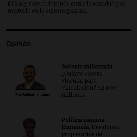
oficiales
El Yasy Yateré: leyenda entre la realidad y el
Panorama Federal
misterio en la cultura guaraní
Episodios
Audio.
Vandalismo en San Miguel de
Tucumán: destruyeron 433 luminarias
públicas en 14 meses
Opinión
Panorama Federal
Episodios
Audio.
San Miguel de Tucumán:
vandalismo destruye 433 luminarias
Subasta millonaria.
públicas en 14 meses y afecta la
¿Cuánto cuesta
seguridad
vincular para
Panorama Federal
Vinculación? $2.000
Episodios
millones
Por
Guillermo López
Audio.
Secuestran 28 bultos de
mercadería extranjera en control
fronterizo en Tucumán
Política esquina
Panorama Federal
Economía.
Desalojos:
Episodios
propietarios del
Audio.
Una mujer murió cuando