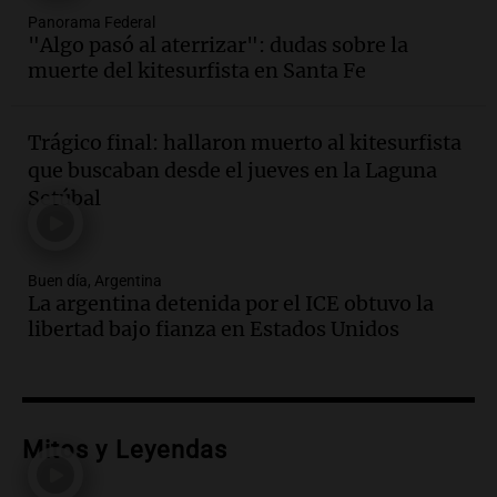
Audio.
Matías, un inmigrante temoroso
Panorama Federal
"Algo pasó al aterrizar": dudas sobre la
ante la detención y deportación en
muerte del kitesurfista en Santa Fe
Estados Unidos
Panorama Federal
Episodios
Trágico final: hallaron muerto al kitesurfista
Audio.
Chile planteó mejorar la
que buscaban desde el jueves en la Laguna
conectividad fronteriza, aérea y digital
Setúbal
con Jujuy
Panorama Federal
Episodios
Buen día, Argentina
Audio.
Del fitness a la longevidad: por
La argentina detenida por el ICE obtuvo la
qué crece el consumo de alimentos con
libertad bajo fianza en Estados Unidos
proteínas
Una mañana para todos
Episodios
Audio.
Investigan un asalto millonario a
la cooperativa Talamochita en Villa
Mitos y Leyendas
María
Panorama Federal