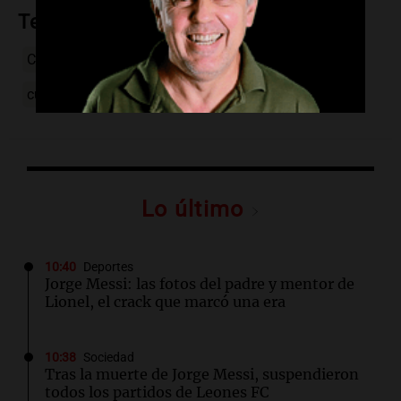
Temas
Colombia
mito
Mohán
Amazonas
leyenda
cultura colombiana
Lo último
10:40
Deportes
Jorge Messi: las fotos del padre y mentor de
Lionel, el crack que marcó una era
10:38
Sociedad
Tras la muerte de Jorge Messi, suspendieron
todos los partidos de Leones FC