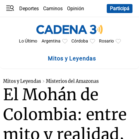
Deportes
Caminos
Opinión
Participá
Programas
Últimas coberturas
Últimas 24 h
En YouTube
Clima
Horóscopo
Lo Último
Argentina
Córdoba
Rosario
Mitos y Leyendas
Mitos y Leyendas
Misterios del Amazonas
El Mohán de
Colombia: entre
mito y realidad,