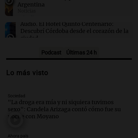
Argentina
06:03
Tecnología
Noticias
Hadrian, la startup de defensa, recauda $1.37
Episodios
mil millones y alcanza una valoración de $8
Audio.
El Hotel Quinto Centenario:
mil millones
Descubrí Córdoba desde el corazón de la
ciudad
Noticias
Episodios
Podcast
Últimas 24 h
Audio.
Los fieles ya participan de la
celebración de San Cayetano en Rosario
Lo más visto
Noticias Rosario
Episodios
Sociedad
Audio.
Aumentan los peajes en Córdoba:
"La droga era mía y ni siquiera tuvimos
nueva tarifa del 2,3% activa desde el 9
sexo": Candela Arizaga contó cómo fue su
de julio de 2026
noche con Moyano
Panorama Federal
Episodios
Audio.
Defensa Civil de Córdoba recibió
Ahora país