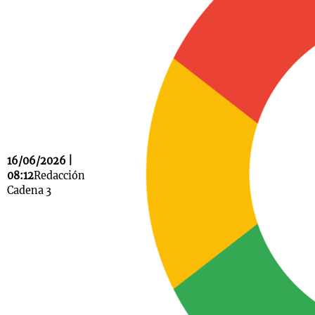
Notas
s
Notas
La Sole en
ial
Mundial 2026
Cadena 3
16/06/2026 |
08:12
Redacción
Cadena 3