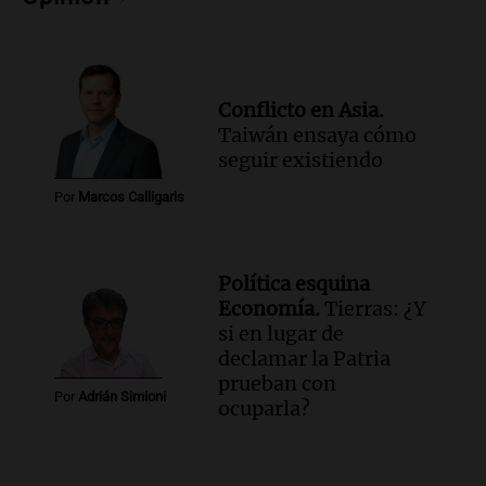
Panorama Federal
Episodios
Audio.
Río Gallegos enfrenta frío
intenso y movilizaciones contra el
kirchnerismo
Conflicto en Asia.
Panorama Federal
Taiwán ensaya cómo
Episodios
seguir existiendo
Audio.
Debate en el Senado sobre
Por
Marcos Calligaris
propiedad privada y cuestionamientos a
la soberanía digital en Argentina
Panorama Federal
Política esquina
Episodios
Economía.
Tierras: ¿Y
Audio.
Mendoza se prepara para un fin
si en lugar de
de semana helado y ciudadanos
declamar la Patria
marchan contra reforma de tierras
prueban con
Panorama Federal
Por
Adrián Simioni
ocuparla?
Episodios
Audio.
El "Mono" de Kapanga
adelantó su show en Rosario.