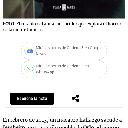
FOTO:
El retablo del alma: un thriller que explora el horror
de la mente humana
Mirá las notas de Cadena 3 en Google
News
Mirá las notas de Cadena 3 en
WhatsApp
Escuchá la nota
En febrero de 2013, un macabro hallazgo sacude a
Jessheim
, un tranquilo pueblo de
Oslo
. El cuerpo