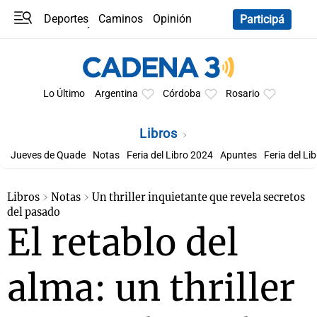
Deportes
Caminos
Opinión
Participá
Programas
Últimas coberturas
Últimas 24 h
En YouTube
Clima
Horóscopo
Lo Último
Argentina
Córdoba
Rosario
Libros
Jueves de Quade
Notas
Feria del Libro 2024
Apuntes
Feria del Li
Libros
Notas
Un thriller inquietante que revela secretos
del pasado
El retablo del
alma: un thriller