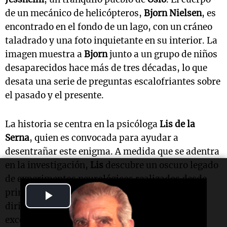
de un mecánico de helicópteros,
Bjorn Nielsen
, es
encontrado en el fondo de un lago, con un cráneo
taladrado y una foto inquietante en su interior. La
imagen muestra a
Bjorn
junto a un grupo de niños
desaparecidos hace más de tres décadas, lo que
desata una serie de preguntas escalofriantes sobre
el pasado y el presente.
La historia se centra en la psicóloga
Lis de la
Serna
, quien es convocada para ayudar a
desentrañar este enigma. A medida que se adentra
en la investigación,
Lis
descubre un oscuro legado
de experimentos neurológicos realizados desde
principios del siglo XX. Estos experimentos,
Play
dirigidos a jóvenes con habilidades mentales
Video
excepcionales, han dejado cicatrices profundas