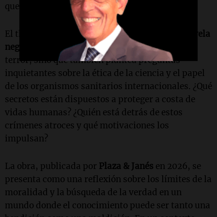
que perduran hasta nuestros días.
El thriller, que se inscribe en el género de la
novela
negra
, no solo atrapa al lector con su intriga y
terror, sino que también plantea preguntas
inquietantes sobre la ética de la ciencia y el papel
de los organismos sanitarios internacionales. ¿Qué
secretos están dispuestos a proteger a costa de
vidas humanas? ¿Quién está detrás de estos
crímenes atroces y qué motivaciones los
impulsan?
La obra, publicada por
Plaza & Janés
en 2026, se
presenta como una reflexión sobre los límites de la
moralidad y la búsqueda de la verdad en un
mundo donde el conocimiento puede ser tanto una