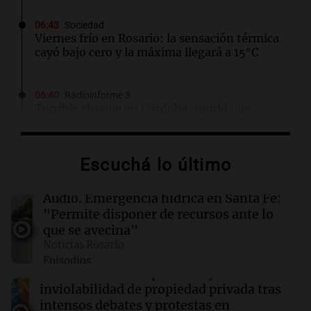
06:43
Sociedad
Viernes frío en Rosario: la sensación térmica
cayó bajo cero y la máxima llegará a 15°C
06:40
Radioinforme 3
Terrible choque en Córdoba: murió una
bombera cerca del Mercado de Abasto
Escuchá lo último
06:27
Mundo
Drones ucranianos impactan almacén de
minorista ruso en los Urales tras reciente
Audio.
Emergencia hídrica en Santa Fe:
ataque
"Permite disponer de recursos ante lo
que se avecina"
Noticias Rosario
06:05
Política y Economía
Episodios
Senado: el Gobierno aprobó la ley de
Audio.
El Senado aprueba ley de
propiedad privada, pero tuvo que quitar otro
inviolabilidad de propiedad privada tras
capítulo
intensos debates y protestas en