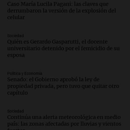
casi 1.500 llamados por fuertes vientos
Caso María Lucila Pagani: las claves que
de hasta 90 km/h
derrumbaron la versión de la explosión del
Panorama Federal
celular
Episodios
Audio.
La gestión de envases
Sociedad
fitosanitarios y su impacto en la
Quién es Gerardo Gasparutti, el docente
sustentabilidad agrícola en Argentina
universitario detenido por el femicidio de su
Panorama Federal
esposa
Episodios
Audio.
La siembra de trigo y cebada
finaliza con buenas reservas de
Política y Economía
Senado: el Gobierno aprobó la ley de
humedad en todo el país
propiedad privada, pero tuvo que quitar otro
Panorama Federal
capítulo
Episodios
Audio.
Movilizaciones en Córdoba:
organizaciones sociales se unen contra
Sociedad
la eliminación de beneficios económicos
Continúa una alerta meteorológica en medio
Panorama Federal
país: las zonas afectadas por lluvias y vientos
Episodios