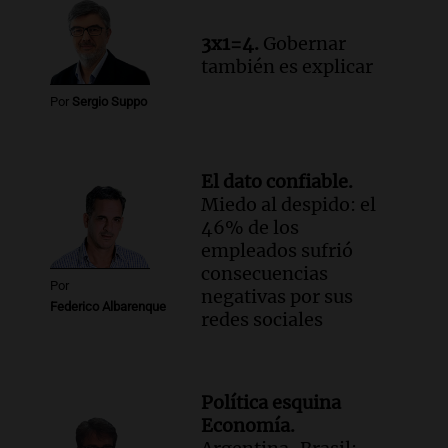
Viva la Radio Rosario
3x1=4.
Gobernar
Episodios
también es explicar
Audio.
Condenan a tres años de prisión
Por
Sergio Suppo
en suspenso a hombre por simular robo
de recaudación en San Luis
Panorama Federal
Episodios
El dato confiable.
Miedo al despido: el
Audio.
Medicina reproductiva, entre la
46% de los
ayuda por problemas de fertilidad y la
empleados sufrió
ostentación de millonarios
consecuencias
Amamos Argentina
Por
negativas por sus
Episodios
Federico Albarenque
redes sociales
Audio.
El juicio contra Oscar González
avanza con testimonios clave sobre el
accidente en Villa Dolores
Panorama Federal
Política esquina
Episodios
Economía.