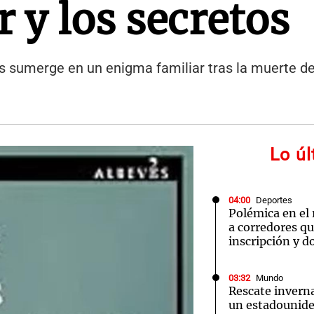
r y los secretos
 sumerge en un enigma familiar tras la muerte de 
Lo ú
04:00
Deportes
Polémica en el
a corredores q
inscripción y d
03:32
Mundo
Rescate inverna
un estadounide