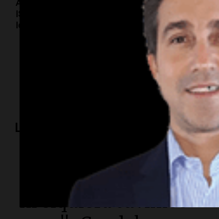
Año de edición
2026
ISBN
9788410455573
Idioma
Español
Temas
narrativa
misterio
secretos
familia
novela
Lo más visto
Sociedad
"La droga era mía y
ni siquiera tuvimos