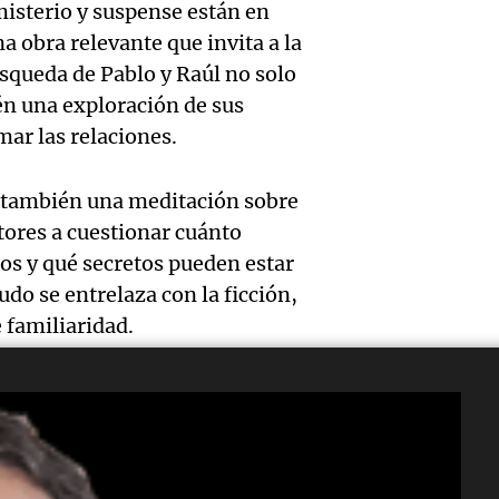
expert
misterio y suspense están en
Episodios
Docen
donde 
 obra relevante que invita a la
ludopa
italia
úsqueda de Pablo y Raúl no solo
ser li
“Tener
ién una exploración de sus
visitar
La Cadena d
Audio.
mar las relaciones.
casino
Episodios
ciudad
Meteo
mano 
no también una meditación sobre
Córdob
alertó
ctores a cuestionar cuánto
peligr
interi
s y qué secretos pueden estar
Audio.
Niño t
La Argentin
o se entrelaza con la ficción,
sobre 
Episodios
sigue
más ll
e familiaridad.
parqu
trabaj
evento
educat
Audio.
para
extre
Amamos Arg
una en
restab
durant
Episodios