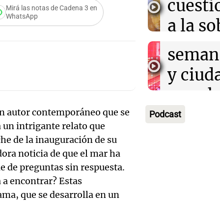
cuest
Mirá las notas de Cadena 3 en
prepar
Panorama F
WhatsApp
a la s
Episodios
un fin
digital
seman
Audio.
Argent
y ciud
"Mono
Panorama F
Audio.
march
Episodios
Kapan
Conde
contra
 un autor contemporáneo que se
Podcast
adelan
a un intrigante relato que
tres a
de tier
show 
che de la inauguración de su
prisió
Panorama F
dora noticia de que el mar ha
Audio.
Rosari
Episodios
e de preguntas sin respuesta.
suspen
Medic
Viva la Radi
a a encontrar? Estas
hombr
Episodios
ama, que se desarrolla en un
reprod
simula
Audio.