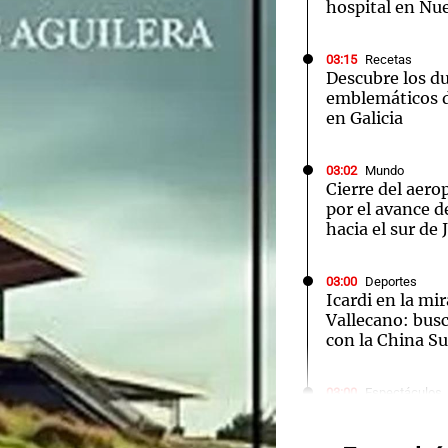
hospital en Nu
03:15
Recetas
Descubre los d
emblemáticos d
en Galicia
Notas
Notas
No
03:02
Mundo
e en Cadena 3
El huracán de Arequito
Cadena 3 en
Cierre del aer
por el avance d
hacia el sur de
03:00
Deportes
Icardi en la mi
Vallecano: bus
con la China S
Audio.
03:00
Espectáculos
El Rayo Valleca
de neo
Icardi y la Chi