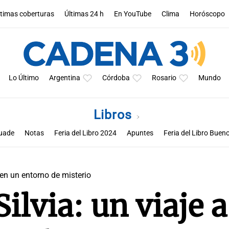
ltimas coberturas
Últimas 24 h
En YouTube
Clima
Horóscopo
Lo Último
Argentina
Córdoba
Rosario
Mundo
Libros
uade
Notas
Feria del Libro 2024
Apuntes
Feria del Libro Buen
s en un entorno de misterio
ilvia: un viaje a