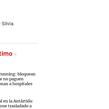
Silvia.
ltimo
 running: bloquean
ue no paguen
onan a hospitales
l en la Antártida:
nse trasladado a