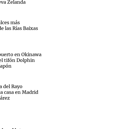
eva Zelanda
ulces más
e las Rías Baixas
Notas
tas
Notas
Venezuela de
 Groenlandia
Comprometidos
Madur
opuerto en Okinawa
el tifón Dolphin
 Japón
ra del Rayo
ca casa en Madrid
uárez
Sin traje
no busca fichar a
prene,
na Suárez se muda a