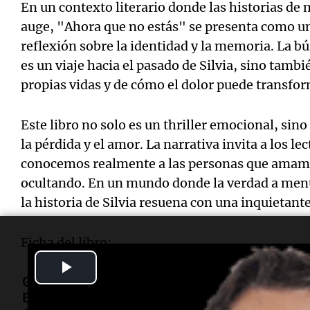
En un contexto literario donde las historias de 
auge, "Ahora que no estás" se presenta como una
reflexión sobre la identidad y la memoria. La b
es un viaje hacia el pasado de Silvia, sino tamb
propias vidas y de cómo el dolor puede transfor
Este libro no solo es un thriller emocional, si
la pérdida y el amor. La narrativa invita a los le
conocemos realmente a las personas que amamo
ocultando. En un mundo donde la verdad a menud
la historia de Silvia resuena con una inquietant
Ficha del libro:
Play
Género
Narrativa
Video
Editorial
ALREVÉS