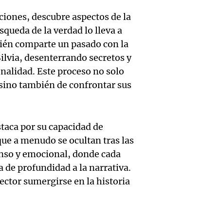
entre 
de rec
contra
ciones, descubre aspectos de la
por p
en San
queda de la verdad lo lleva a
Gonzá
de fert
bién comparte un pasado con la
Panorama F
Audio.
avanz
la ost
Silvia, desenterrando secretos y
Episodios
onalidad. Este proceso no solo
teatro
testim
de mil
 sino también de confrontar sus
la bie
clave 
Amamos Arg
Episodios
Audio.
la tem
accide
taca por su capacidad de
Marott
Rock R
Villa 
que a menudo se ocultan tras las
cordob
bandas
enso y emocional, donde cada
Panorama F
Audio.
Episodios
 de profundidad a la narrativa.
Recole
todos 
Blanca
lector sumergirse en la historia
“Enfre
jueves
psicól
Audio.
Boca, 
Panorama F