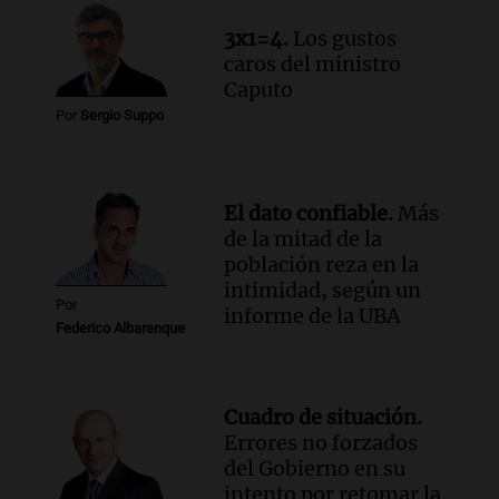
Panorama Federal
3x1=4.
Los gustos
Episodios
caros del ministro
Audio.
"Tiene que haber una
Caputo
reglamentación": el reclamo del Kennel
Por
Sergio Suppo
Club por los criaderos de perros
Noticias Rosario
Episodios
Audio.
Trump acusa a México de
El dato confiable.
Más
perjudicar la economía estadounidense
de la mitad de la
y defiende sus aranceles
población reza en la
Panorama Federal
intimidad, según un
Por
Episodios
informe de la UBA
Federico Albarenque
Cuadro de situación.
Errores no forzados
del Gobierno en su
intento por retomar la