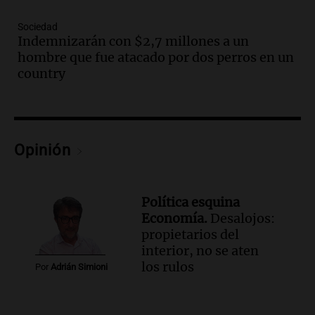
Episodios
Audio.
Córdoba: destituyeron a la
Sociedad
intendenta interina de Villa Santa Cruz
Indemnizarán con $2,7 millones a un
del Lago y se atrincheró
hombre que fue atacado por dos perros en un
country
Juntos
Episodios
Audio.
Clases de tango y milonga en la
Confitería El Oriental: una propuesta
cultural imperdible
Opinión
Noticias
Episodios
Audio.
Más de la mitad de la población
Política esquina
reza en la intimidad, según un informe
Economía.
Desalojos:
de la UBA
propietarios del
El dato confiable
interior, no se aten
Episodios
los rulos
Por
Adrián Simioni
Audio.
Cientos de fieles celebran a San
Cayetano pidiendo trabajo y salud en
Córdoba