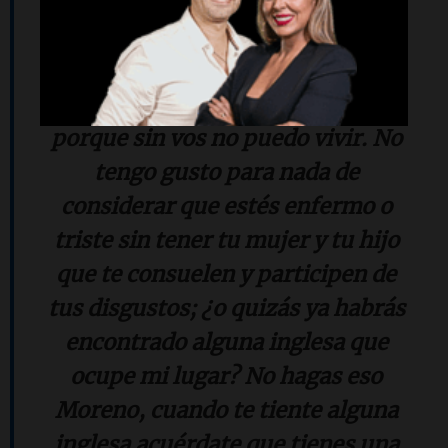
Moreno, si no te perjudicas
procura venirte lo más pronto
que puedas o hacerme llevar
porque sin vos no puedo vivir. No
tengo gusto para nada de
considerar que estés enfermo o
triste sin tener tu mujer y tu hijo
que te consuelen y participen de
tus disgustos; ¿o quizás ya habrás
encontrado alguna inglesa que
ocupe mi lugar? No hagas eso
Moreno, cuando te tiente alguna
inglesa acuérdate que tienes una