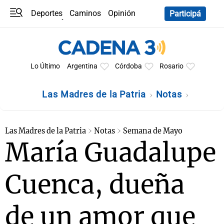
Deportes
Caminos
Opinión
Participá
Programas
Últimas coberturas
Últimas 24 h
En YouTube
Clima
Horóscopo
Lo Último
Argentina
Córdoba
Rosario
Las Madres de la Patria
Notas
Las Madres de la Patria
Notas
Semana de Mayo
María Guadalupe
Cuenca, dueña
de un amor que