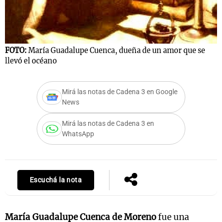
Notas
FOTO:
María Guadalupe Cuenca, dueña de un amor que se
s
Notas
llevó el océano
La Sole en
ial
Mundial 2026
Cadena 3
Mirá las notas de Cadena 3 en Google
News
Mirá las notas de Cadena 3 en
WhatsApp
Escuchá la nota
María Guadalupe Cuenca de Moreno
fue una