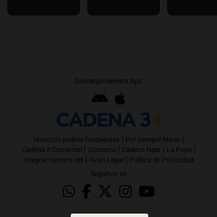
Descargá nuestra App
|
|
Nuestros padres fundadores
Por siempre Mario
|
|
|
|
Cadena 3 Comercial
Contacto
Cadena Heat
La Popu
|
|
Integrar nuestra red
Aviso Legal
Política de Privacidad
Seguinos en