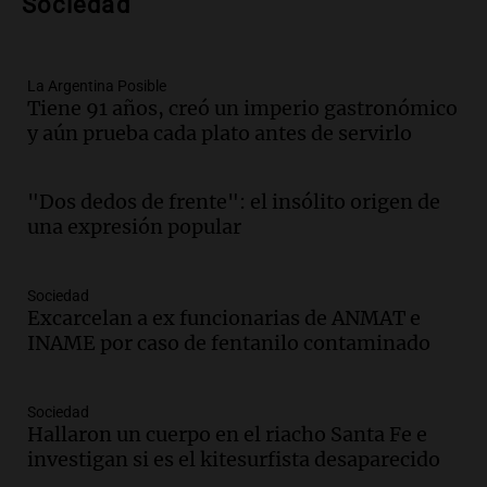
Audio.
Anuncian los ganadores de
Sociedad
premios en Cadena 3: más de 15.000
mensajes recibidos
Noticias
La Argentina Posible
Episodios
Tiene 91 años, creó un imperio gastronómico
y aún prueba cada plato antes de servirlo
Audio.
La Rioja inicia pago de bonos y
avanza en discusión electoral y
protección de tierras
"Dos dedos de frente": el insólito origen de
Panorama Federal
una expresión popular
Episodios
Audio.
Los Tekis presentaron
"Cordillera y Mar" y llenaron de
Sociedad
carnaval el estudio de Cadena 3
Excarcelan a ex funcionarias de ANMAT e
Juntos
INAME por caso de fentanilo contaminado
Episodios
Audio.
La Expo La Bulaye 2026
Sociedad
comienza con sorpresas y grandes
Hallaron un cuerpo en el riacho Santa Fe e
premios para los visitantes
investigan si es el kitesurfista desaparecido
Noticias