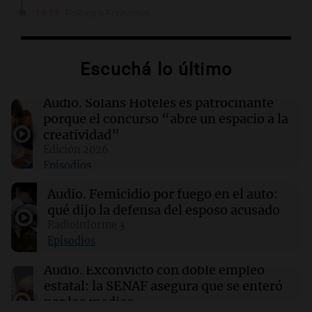
14:13
Política y Economía
¿Cuánto cuesta vincular para Vinculación?
$2.000 millones
Por
Guillermo López
Escuchá lo último
14:08
Sociedad
Audio.
Solans Hoteles es patrocinante
Hallaron un cuerpo en el riacho Santa Fe e
porque el concurso “abre un espacio a la
investigan si es el kitesurfista desaparecido
creatividad”
Edición 2026
Episodios
14:04
Tecnología
Hackers acceden a datos de clientes de
Audio.
Femicidio por fuego en el auto:
Framework en un ciberataque masivo
qué dijo la defensa del esposo acusado
Radioinforme 3
14:03
Tecnología
Episodios
Cloudflare presenta Kitesurf, un navegador
diseñado para agentes de IA
Audio.
Exconvicto con doble empleo
estatal: la SENAF asegura que se enteró
por los medios