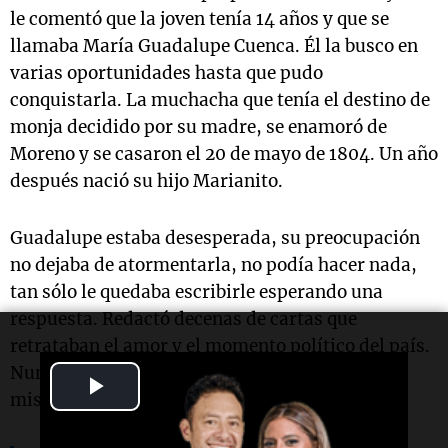
le comentó que la joven tenía 14 años y que se
llamaba María Guadalupe Cuenca. Él la busco en
varias oportunidades hasta que pudo
conquistarla. La muchacha que tenía el destino de
monja decidido por su madre, se enamoró de
Moreno y se casaron el 20 de mayo de 1804. Un año
después nació su hijo Marianito.
Guadalupe estaba desesperada, su preocupación
no dejaba de atormentarla, no podía hacer nada,
tan sólo le quedaba escribirle esperando una
respuesta. Redactó decenas de cartas que
retrataban el amor y el momento político del país.
Nunca fueron contestadas, hasta que llegó la
Play
misiva definitiva.
Video