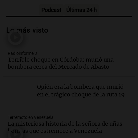
Radioinforme 3
Episodios
Podcast
Últimas 24 h
Audio.
Los gustos caros del ministro
Caputo | Por Sergio Suppo
Lo más visto
3x1:4
Episodios
Radioinforme 3
Audio.
Desalojos: propietarios del
Terrible choque en Córdoba: murió una
interior, no se aten los rulos | Por
bombera cerca del Mercado de Abasto
Adrián Simioni
Política esquina Economía
Episodios
Quién era la bombera que murió
Audio.
Tras atrincherarse, la intendenta
en el trágico choque de la ruta 19
interina de Villa Santa Cruz del Lago
aceptó dejar el cargo
Ahora país
Terremoto en Venezuela
Episodios
La misteriosa historia de la señora de uñas
Audio.
La justicia investiga una estafa
bonitas que estremece a Venezuela
millonaria a través de una financiera en