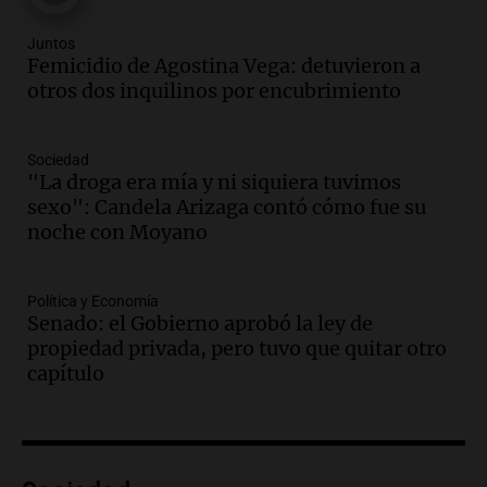
Mendoza y San Rafael
Panorama Federal
Juntos
Femicidio de Agostina Vega: detuvieron a
Episodios
otros dos inquilinos por encubrimiento
Audio.
Cómo serán los desalojos exprés
y contratos de alquiler si se aprueba la
ley de propiedad privada
Sociedad
Ahora país
"La droga era mía y ni siquiera tuvimos
Episodios
sexo": Candela Arizaga contó cómo fue su
Audio.
Se inaugura la décimo primera
noche con Moyano
exposición agrícola en Bulaya con
diversas atracciones para todos
Política y Economía
Panorama Federal
Senado: el Gobierno aprobó la ley de
Episodios
propiedad privada, pero tuvo que quitar otro
Audio.
Se atrincheró la intendenta
capítulo
interina de Villa Santa Cruz del Lago
tras ser destituida
Ahora país
Episodios