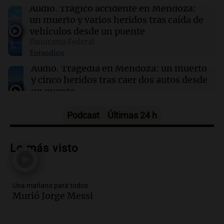
inmunoterapia contra el cáncer
Audio.
Trágico accidente en Mendoza:
un muerto y varios heridos tras caída de
vehículos desde un puente
17:31
Ciencia
Panorama Federal
La cantidad de ejercicio necesaria para
Episodios
proteger el corazón es mayor de lo que se
creía
Audio.
Tragedia en Mendoza: un muerto
y cinco heridos tras caer dos autos desde
un puente
Una mañana para todos
Episodios
Podcast
Últimas 24 h
Audio.
Messi llegará esta noche a
Rosario para acompañar a su familia
Lo más visto
tras la muerte de su papá
Una mañana para todos
Episodios
Una mañana para todos
Audio.
Ley de Propiedad Privada: el revés
Murió Jorge Messi
en el Congreso expuso una debilidad
comunicacional del Gobierno
Una mañana para todos