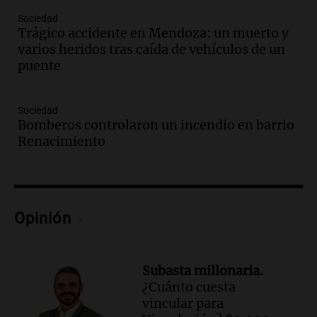
del desayuno ideal: qué alimentos
Sociedad
conviene priorizar
Trágico accidente en Mendoza: un muerto y
Una mañana para todos
varios heridos tras caída de vehículos de un
Episodios
puente
Audio.
Murió Jorge Messi
Sociedad
Una mañana para todos
Bomberos controlaron un incendio en barrio
Episodios
Renacimiento
Audio.
Mateo, a los 25 años, lucha
contra el tiempo: necesita un trasplante
para poder seguir viviend
Una mañana para todos
Opinión
Episodios
Audio.
Estiman que la inflación nacional
de julio será menor al 2,9% registrado
Subasta millonaria.
en CABA
¿Cuánto cuesta
Una mañana para todos
vincular para
Episodios