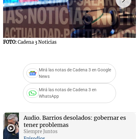
Notas
s
Notas
La Sole en
FOTO:
Cadena 3 Noticias
F
ial
Mundial 2026
Cadena 3
Q
Mirá las notas de Cadena 3 en Google
News
Mirá las notas de Cadena 3 en
WhatsApp
Audio.
Barrios desolados: gobernar es
tener problemas
Siempre Juntos
Episodios