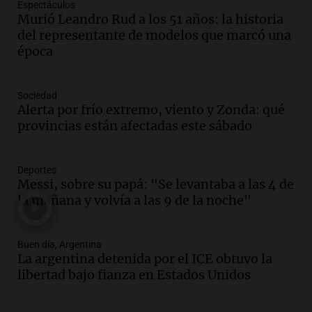
Espectáculos
Episodios
Murió Leandro Rud a los 51 años: la historia
Audio.
Casabindo se prepara para una
del representante de modelos que marcó una
celebración única: 30.000 turistas y el
época
tradicional Toreo de la Vincha
Una mañana para todos
Sociedad
Episodios
Alerta por frío extremo, viento y Zonda: qué
Audio.
Borges, abogada de Pourrain:
provincias están afectadas este sábado
"Tres hombres se lo llevaron para
hacerle preguntas y nunca regresó"
Una mañana para todos
Deportes
Episodios
Messi, sobre su papá: "Se levantaba a las 4 de
la mañana y volvía a las 9 de la noche"
Audio.
Voluntarios limpiaron 9.000
metros del río Suquía y retiraron hasta
800 kilos de basura por jornada
Buen día, Argentina
Una mañana para todos
La argentina detenida por el ICE obtuvo la
Episodios
libertad bajo fianza en Estados Unidos
Audio.
La historia de la servilleta que
firmó Jorge Messi para el primer