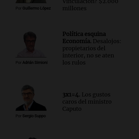
Vinculación? $2.000
Audio.
Altas Cumbres: rescataron a una
millones
Por
Guillermo López
cabra que llevaba ocho días atrapada en
un precipicio
Una mañana para todos
Política esquina
Episodios
Economía.
Desalojos:
Audio.
Chile planteó mejorar la
propietarios del
conectividad fronteriza, aérea y digital
interior, no se aten
con Jujuy
los rulos
Por
Adrián Simioni
Panorama Federal
Episodios
Audio.
Del fitness a la longevidad: por
qué crece el consumo de alimentos con
3x1=4.
Los gustos
proteínas
caros del ministro
Una mañana para todos
Caputo
Episodios
Por
Sergio Suppo
Audio.
Investigan un asalto millonario a
la cooperativa Talamochita en Villa
María