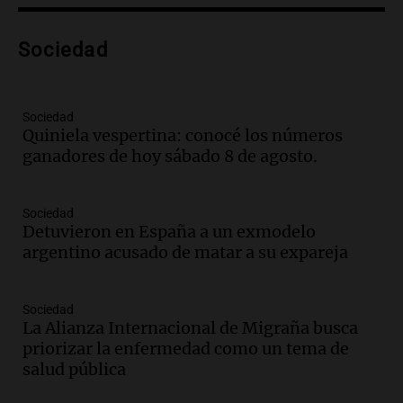
contrato de Leo con Barcelona
Una mañana para todos
Episodios
Sociedad
Audio.
Joan Gaspart: "Sin Jorge, no sé si
Messi hubiera llegado adonde llegó"
Sociedad
Una mañana para todos
Quiniela vespertina: conocé los números
Episodios
ganadores de hoy sábado 8 de agosto.
Audio.
El orgullo y el sueño argentino de
Jorge Messi en una entrevista con Rony
Sociedad
Vargas en 2007
Detuvieron en España a un exmodelo
Una mañana para todos
argentino acusado de matar a su expareja
Episodios
Audio.
El abuelo de Agostina Vega, tras
las nuevas detenciones: "En esa casa
Sociedad
La Alianza Internacional de Migraña busca
todos tenían algo que ver"
priorizar la enfermedad como un tema de
Una mañana para todos
salud pública
Episodios
Audio.
Una nutricionista derribó el mito