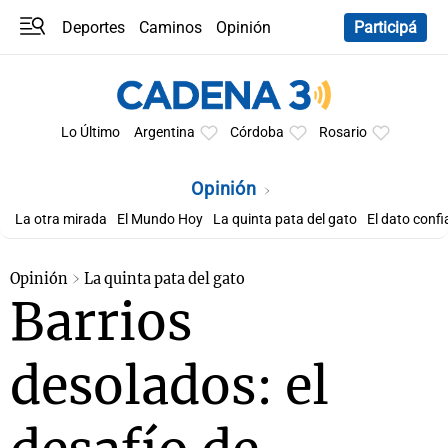
Deportes
Caminos
Opinión
Participá
Programas
Últimas coberturas
Últimas 24 h
En YouTube
Clima
Horóscopo
Lo Último
Argentina
Córdoba
Rosario
Opinión
La otra mirada
El Mundo Hoy
La quinta pata del gato
El dato confi
Opinión
La quinta pata del gato
Barrios
desolados: el