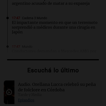
argentino acusado de matar a su expareja
17:47
Cadena 3 Mundo
El impactante momento en que un terremoto
sorprendió a médicos durante una cirugía en
Japón
17:47
Mundo
Conductores demandan a Mercedes AMG por
quemaduras ocasionadas por el logotipo del
vehículo
Escuchá lo último
17:43
Deportes
Deportivo Riestra se impone 2-0 a
Audio.
Orellana Lucca celebró su peña
Estudiantes y se posiciona en la tabla
de folclore en Córdoba
Tarde y Media
17:32
Ciencia
Episodios
Una proteína ancestral podría revolucionar la