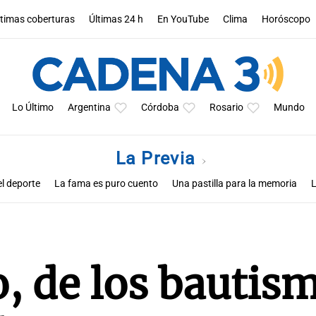
ltimas coberturas
Últimas 24 h
En YouTube
Clima
Horóscopo
Lo Último
Argentina
Córdoba
Rosario
Mundo
La Previa
l deporte
La fama es puro cuento
Una pastilla para la memoria
L
, de los bautism