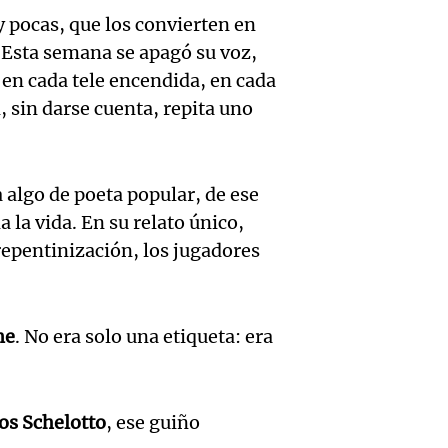
Recom
contra
Audio.
y pocas, que los convierten en
Panorama F
de vin
relato
Episodios
 Esta semana se apagó su voz,
inicia 
 en cada tele encendida, en cada
para di
Greco
exposi
sin darse cuenta, repita uno
fin de
Deportes Ro
la Soc
Episodios
Audio.
Mendo
Rural 
 algo de poeta popular, de ese
María 
Panorama F
Bulaya
 la vida. En su relato único,
Episodios
nuevo
epentinización, los jugadores
activi
Audio.
edific
para t
Prepar
casa d
me
. No era solo una etiqueta: era
famili
finales
estudi
Panorama F
Audio.
gran
para j
Episodios
os Schelotto
, ese guiño
Denunc