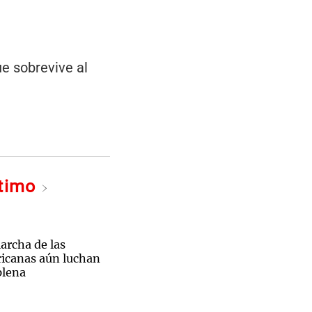
ue sobrevive al
ltimo
archa de las
ricanas aún luchan
plena