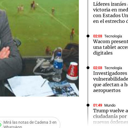
Líderes iraníes
victoria en med
con Estados Uni
en el estrecho
02:03
Tecnología
Notas
Notas
No
Wacom presenta
una tablet acces
e en Cadena 3
El huracán de Arequito
Cadena 3 en
digitales
02:03
Tecnología
Investigadores
vulnerabilidade
que afectan a h
aeropuertos
01:49
Mundo
Audio.
Trump vuelve a 
ciudadanía por
Ensam
nuevas órdenes
Mirá las notas de Cadena 3 en
WhatsApp