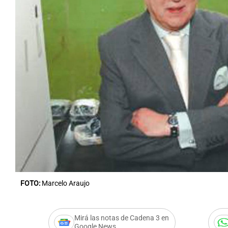
Notas
Notas
Editorial
Mundial 2026
La Sol
FOTO:
Marcelo Araujo
Mirá las notas de Cadena 3 en
Google News