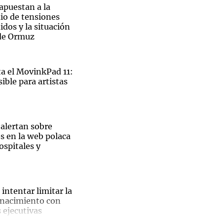
 apuestan a la
io de tensiones
dos y la situación
 de Ormuz
Notas
tas
Notas
 el MovinkPad 11:
Venezuela de
ible para artistas
 Groenlandia
Comprometidos
Madur
 alertan sobre
s en la web polaca
ospitales y
El
intentar limitar la
 nacimiento con
ble
 ejecutivas