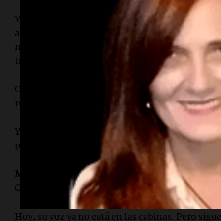
Y después, claro, estaban los goles. Ese ritual 
apellido, como si estuviera firmando una obra. 
mayo de 1999, en un Superclásico, cuando el dat
transformó en explosión inmortal: “Marteeee
O los goles de la
selección argentina
, que cobra
relataba.
Y también entra la curiosa forma de narrar situ
partido, como cuando se cortó la luz en un clási
Marcelo Araujo
entendió algo que no se enseña: 
Que puede exagerar, ironizar, emocionar. Que 
Hoy, su voz ya no está en las cabinas. Pero sigu