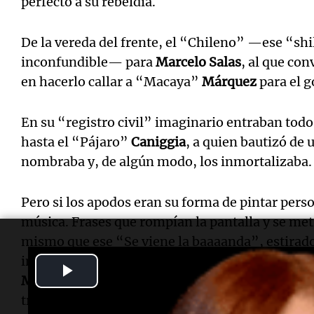
perfecto a su rebeldía.
De la vereda del frente, el “Chileno” —ese “shi
inconfundible— para
Marcelo Salas
, al que con
en hacerlo callar a “Macaya”
Márquez
para el g
En su “registro civil” imaginario entraban to
hasta el “Pájaro”
Caniggia
, a quien bautizó de 
nombraba y, de algún modo, los inmortalizaba.
Pero si los apodos eran su forma de pintar person
música. Frases que rompían la pantalla y se metí
mismo que ese “Se viene la baaaanda”, estirado
inolvidable “Si lo hacés, me voy”, cargado de s
Play
Medero
para
Boca
ante
Platense
en el que, efec
Video
transmisión.