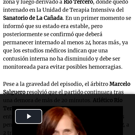
zona y luego derivado a
Río Tercero
, donde quedó
internado en la Unidad de Terapia Intensiva del
Sanatorio de La Cañada
. En un primer momento se
informó que su estado era estable, pero
posteriormente se confirmó que deberá
permanecer internado al menos 24 horas más, ya
que los estudios médicos indican que una
contusión interna no ha disminuido y debe ser
monitoreada para evitar posibles hemorragias.
Pese a la gravedad del episodio, el árbitro
Marcelo
Salguero
resolvió que el partido continuara tras
una demora de más de 20 minutos.
Atlético Río
Tercero
debió completar el encuentro sin su
Play
entrenador en el banco y la definición llegó a los
penales, donde
Recreativo Elenense
se impuso 4 a
Video
2 tras el 1 a 1 en los 90 minutos.