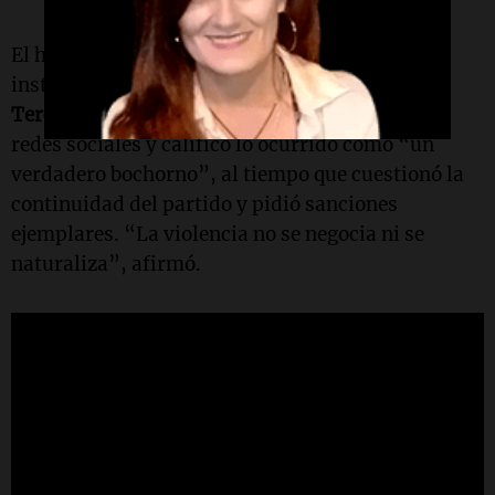
El hecho generó una fuerte repercusión
institucional y política. El intendente de
Río
Tercero
,
Marcos Ferrer
, expresó su repudio en
redes sociales y calificó lo ocurrido como “un
verdadero bochorno”, al tiempo que cuestionó la
continuidad del partido y pidió sanciones
ejemplares. “La violencia no se negocia ni se
naturaliza”, afirmó.