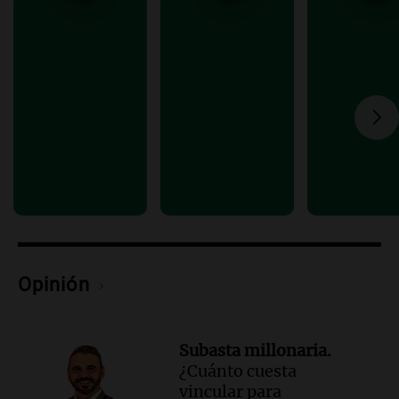
Episodios
Audio.
Luciano Cáceres llega a Córdoba a
presentar “Paraíso”, una obra que
cuestiona certezas masculinas
Amamos Argentina
Episodios
Opinión
Subasta millonaria.
¿Cuánto cuesta
vincular para