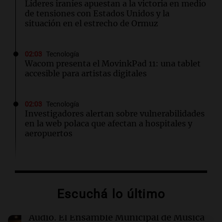
Líderes iraníes apuestan a la victoria en medio
de tensiones con Estados Unidos y la
situación en el estrecho de Ormuz
02:03
Tecnología
Wacom presenta el MovinkPad 11: una tablet
accesible para artistas digitales
02:03
Tecnología
Investigadores alertan sobre vulnerabilidades
en la web polaca que afectan a hospitales y
aeropuertos
01:49
Mundo
Trump vuelve a intentar limitar la ciudadanía
por nacimiento con nuevas órdenes ejecutivas
Escuchá lo último
01:31
Ciencia
Audio.
El Ensamble Municipal de Música