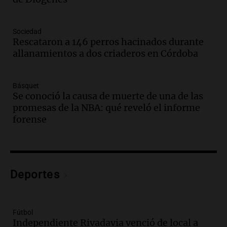
Panorama Federal
Episodios
Audio.
Mañana inicia la gran exposición
Sociedad
en la Sociedad Rural de Bulaya con
Rescataron a 146 perros hacinados durante
actividades para toda la familia
allanamientos a dos criaderos en Córdoba
Panorama Federal
Episodios
Básquet
Audio.
Villa María presenta nuevos
Se conoció la causa de muerte de una de las
edificios y una casa del estudiante para
promesas de la NBA: qué reveló el informe
jóvenes de la región
forense
Panorama Federal
Episodios
Audio.
Preparativos finales para la gran
exposición en la sociedad rural de
Bulaya este sábado
Deportes
Panorama Federal
Episodios
Audio.
Denuncias por represión en el
Fútbol
Congreso y evacuación por derrame de
Independiente Rivadavia venció de local a