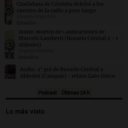
Descubren vida inesperada en el cuerpo de
Ciudadana de Córdoba deleitó a los
Ötzi, el hombre de hielo de 5.300 años
oyentes de la radio a puro tango
Amamos Argentina
Episodios
00:55
Mundo
China se prepara para el tifón Dolphin; cierran
Audio.
Boletín de Calificaciones de
escuelas y actividades turísticas en varias
Marcelo Lamberti (Rosario Central 2 - 1
provincias
Aldosivi)
Deportes Rosario
Episodios
00:32
Clima
Clima en Salta: cómo estará el tiempo este
Audio.
2° gol de Rosario Central a
sábado 8 de agosto
Aldosivi (Campaz) - relato Gato Greco
Deportes Rosario
Episodios
Podcast
Últimas 24 h
Audio.
Nuevo desarrollo urbano y casa
del estudiante impulsan el crecimiento
Lo más visto
en Villa María
Panorama Federal
Episodios