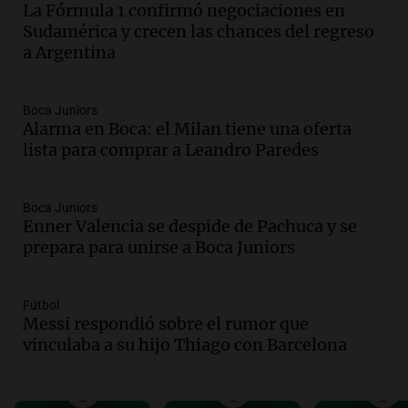
La Fórmula 1 confirmó negociaciones en
la población del país fue a templos a
Sudamérica y crecen las chances del regreso
buscar ayuda el último año”
a Argentina
La Argentina, hoy
Episodios
Audio.
"Algo pasó al aterrizar": dudas
Boca Juniors
Alarma en Boca: el Milan tiene una oferta
sobre la muerte del kitesurfista en
lista para comprar a Leandro Paredes
Santa Fe.
Noticias Rosario
Episodios
Boca Juniors
Audio.
José Roccuzzo, cortes de carne y
Enner Valencia se despide de Pachuca y se
compras de Antonella: bromas en
prepara para unirse a Boca Juniors
Rosario.
Ahora país
Episodios
Fútbol
Messi respondió sobre el rumor que
Audio.
José Roccuzzo, cortes de carne y
vinculaba a su hijo Thiago con Barcelona
compras de Antonella: bromas en
Rosario.
Viva la Radio Rosario