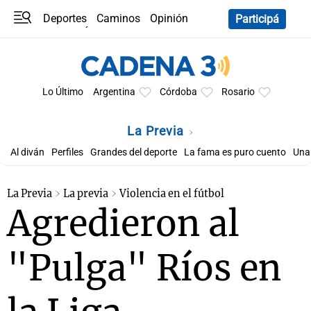
Deportes
Caminos
Opinión
Participá
Programas
Últimas coberturas
Últimas 24 h
En YouTube
Clima
Horóscopo
Lo Último
Argentina
Córdoba
Rosario
La Previa
Al diván
Perfiles
Grandes del deporte
La fama es puro cuento
Una 
La Previa
La previa
Violencia en el fútbol
Agredieron al
"Pulga" Ríos en