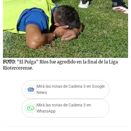
Notas
s
Notas
La Sole en
ial
Mundial 2026
Cadena 3
FOTO:
"El Pulga" Ríos fue agredido en la final de la Liga
Riotercerense.
Mirá las notas de Cadena 3 en Google
News
Mirá las notas de Cadena 3 en
WhatsApp