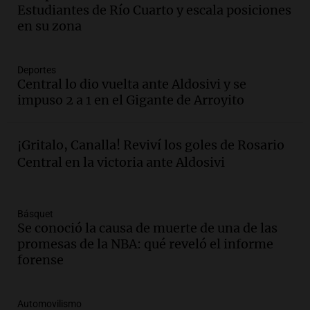
oxígeno en Montecastro
Estudiantes de Río Cuarto y escala posiciones
Panorama Federal
en su zona
Episodios
Audio.
Río Gallegos reporta frío extremo
Deportes
y llega avión para escuelas de la décima
Central lo dio vuelta ante Aldosivi y se
brigada aérea
impuso 2 a 1 en el Gigante de Arroyito
Panorama Federal
Episodios
Audio.
La justicia reconoce al COVID
¡Gritalo, Canalla! Reviví los goles de Rosario
como enfermedad laboral tras la muerte
Central en la victoria ante Aldosivi
de un docente
Panorama Federal
Episodios
Básquet
Audio.
Aumento de tarifas de luz en San
Se conoció la causa de muerte de una de las
Luis a partir de agosto por nueva
promesas de la NBA: qué reveló el informe
regulación de la energía
forense
Panorama Federal
Episodios
Automovilismo
Audio.
Gabriela Irrazábal: “Un 35,5% de