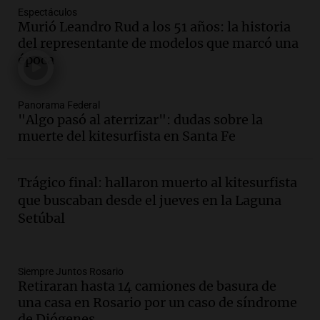
Espectáculos
Audio.
La gran exposición de la rural de
Murió Leandro Rud a los 51 años: la historia
la Bulaya abrirá sus puertas mañana con
del representante de modelos que marcó una
diversas actividades y sorpresas
época
Panorama Federal
Episodios
Audio.
Villa María presenta nuevos
Panorama Federal
edificios y proyecta una casa del
"Algo pasó al aterrizar": dudas sobre la
estudiante con 48 municipios
muerte del kitesurfista en Santa Fe
involucrados
Panorama Federal
Episodios
Trágico final: hallaron muerto al kitesurfista
Audio.
1° gol de Rosario Central a
que buscaban desde el jueves en la Laguna
Aldosivi (Zalazar en contra) - relato
Setúbal
Gato Greco
Deportes Rosario
Episodios
Audio.
Recomendaciones de vino
Siempre Juntos Rosario
Retiraran hasta 14 camiones de basura de
bonarda para disfrutar el fin de semana
una casa en Rosario por un caso de síndrome
en Mendoza
de Diógenes