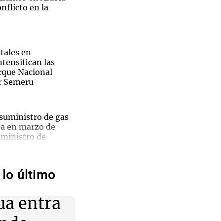
nflicto en la
tales en
Notas
ntensifican las
tas
Notas
arque Nacional
Venezuela de
r Semeru
 Groenlandia
Comprometidos
Madur
 suministro de gas
pa en marzo de
 ministro de
ntas y
lo último
iones:
uelos cancelados en
Nahuel
a llegada del tifón
ua entra
i y la