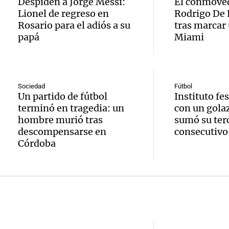
Despiden a Jorge Messi:
El conmoved
tradic
Episodios
Lionel de regreso en
Rodrigo De 
Volunt
se lo l
Rosario para el adiós a su
tras marcar 
Toreo 
limpia
para h
papá
Miami
Vinch
Audio.
9.000
pregun
Una mañana
histori
del rí
nunca
Episodios
Sociedad
Fútbol
Un partido de fútbol
Instituto fe
servil
y reti
regres
terminó en tragedia: un
con un gola
firmó 
hasta 
hombre murió tras
sumó su terc
Una mañana
descompensarse en
consecutivo
Episodios
Messi 
de bas
Córdoba
Audio.
prime
jornad
Gaspar
contra
Una mañana
Audio.
Jorge, 
Episodios
Leo c
orgullo
Messi 
Barcel