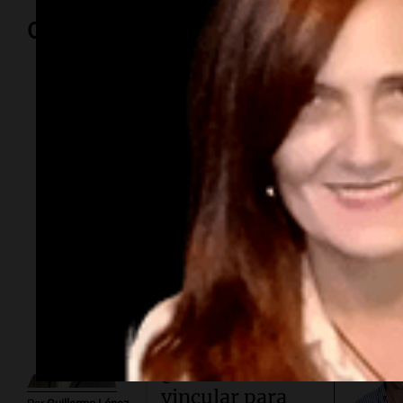
Opinión
Por
Adriá
Por
Sergi
Subasta
millonaria.
¿Cuánto cuesta
vincular para