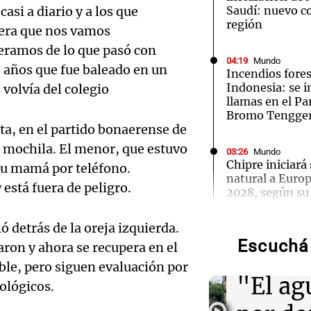
asi a diario y a los que
Saudí: nuevo co
región
era que nos vamos
ramos de lo que pasó con
04:19
Mundo
 años que fue baleado en un
Incendios fores
Indonesia: se i
 volvía del colegio
Notas
Notas
No
llamas en el P
Bromo Tengge
e en Cadena 3
El huracán de Arequito
Cadena 3 en
ta, en el partido bonaerense de
 mochila. El menor, que estuvo
03:26
Mundo
Chipre iniciará
 su mamá por teléfono.
natural a Euro
está fuera de peligro.
2028, según su
Audio.
Energía
Torme
ó detrás de la oreja izquierda.
Escuchá 
02:13
Mundo
raron y ahora se recupera en el
filtrac
Más de 1.300 v
Audio.
able, pero siguen evaluación por
Shanghái ante l
"El ag
Dolphin
ológicos.
Pennis