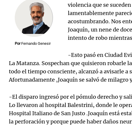
violencia que se suceden c
lamentablemente pareci
acostumbrando. Nos ente
Joaquín, un nene de doce
intento de robo mientras
Notas
Notas
Por
Fernando Genesir
Editorial
Mundial 2026
La Sol
-Esto pasó en Ciudad Evi
La Matanza. Sospechan que quisieron robarle la
todo el tiempo consciente, alcanzó a avisarle a
Afortunadamente ,Joaquín se salvó de milagro y 
-El disparo ingresó por el pómulo derecho y sali
Lo llevaron al hospital Balestrini, donde le ope
Hospital Italiano de San Justo .Joaquín está est
la perforación y porque puede haber daños neur