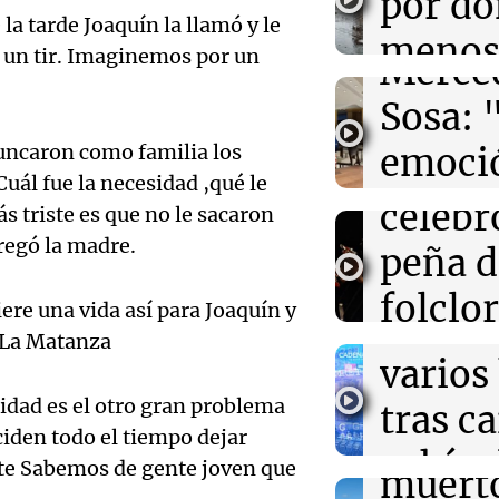
por d
huella
02:03
Tecnología
la tarde Joaquín la llamó y le
Airbnb acelera 
meno
 un tir. Imaginemos por un
funciones graci
Merce
artificial en s
imagi
Sosa: 
Audio.
Una Mañana
01:49
Mundo
runcaron como familia los
emoció
Rosario
El Pentágono so
Orella
Audio.
industria de d
Cuál fue la necesidad ,qué le
Episodios
filtro
en la producci
celebr
s triste es que no le sacaron
accide
máxim
regó la madre.
peña d
01:31
Ciencia
Mendo
Reducir alimen
Una Mañana
folclo
disminuye anto
re una vida así para Joaquín y
Rosario
muert
salud, según es
Audio.
Episodios
n La Matanza
Córdo
varios
Traged
Tarde y Med
ridad es el otro gran problema
tras c
Episodios
Mendo
iden todo el tiempo dejar
vehícu
nte Sabemos de gente joven que
Audio.
muerto