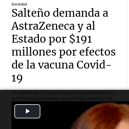
Sociedad
Salteño demanda a
AstraZeneca y al
Estado por $191
millones por efectos
de la vacuna Covid-
19
Un salteño de 34 años reclama indemnización tras
sufrir graves problemas de salud que asocia a las
dosis de la vacuna recibidas en 2021. La suma total
Play
de su demanda asciende a $191 millones.
Video