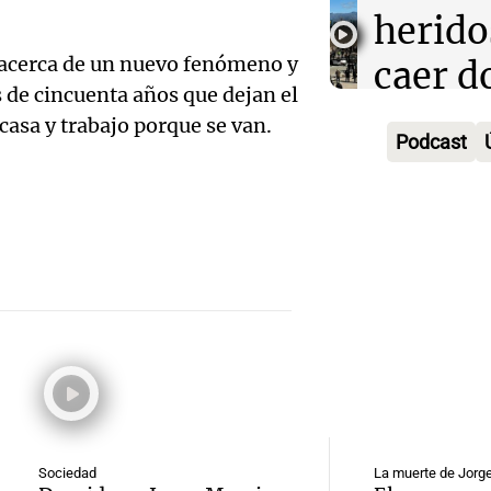
desde 
llegará
herido
puent
noche 
 acerca de un nuevo fenómeno y
caer d
Audio.
Panorama F
 de cincuenta años que dejan el
Rosari
desde 
Episodios
 casa y trabajo porque se van.
Propi
Podcast
acomp
puent
Privad
Audio.
su fami
Una mañana
revés 
Episodios
Casabi
la mue
Congr
prepar
papá
expus
una
Una mañana
Audio.
debili
Episodios
celebr
aboga
comun
única:
Pourra
del Go
turista
Audio.
Sociedad
La muerte de Jorg
"Tres
Una mañana