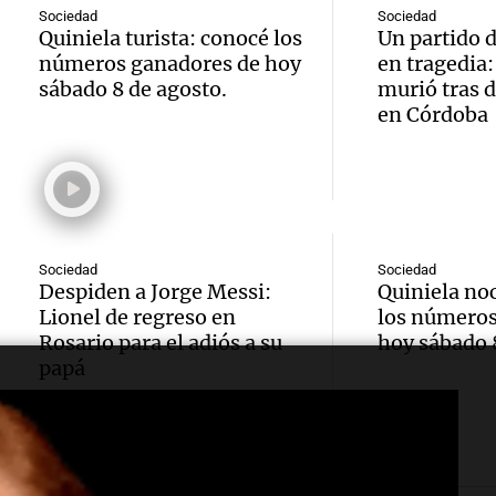
sueño
llegad
Sociedad
Sociedad
Una mañana
Quiniela turista: conocé los
Un partido 
Audio.
argent
llegó"
Episodios
números ganadores de hoy
en tragedia
sábado 8 de agosto.
murió tras 
abuelo
Jorge 
Una mañana
en Córdoba
Episodios
Agosti
una en
Audio.
tras l
con R
nutric
detenc
Vargas
derrib
"En es
Sociedad
Sociedad
Una mañana
Despiden a Jorge Messi:
Quiniela no
Episodios
del de
todos 
Lionel de regreso en
los números
Rosario para el adiós a su
hoy sábado 
ideal:
algo q
papá
alimen
Una mañana
Episodios
Audio.
Audio
convi