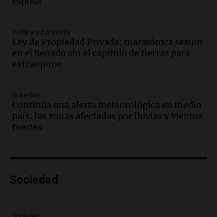
esposa
Episodios
Audio.
Medicina reproductiva, entre la
ayuda por problemas de fertilidad y la
Política y Economía
Ley de Propiedad Privada: maratónica sesión
ostentación de millonarios
en el Senado sin el capítulo de tierras para
Amamos Argentina
extranjeros
Episodios
Audio.
El juicio contra Oscar González
avanza con testimonios clave sobre el
Sociedad
accidente en Villa Dolores
Continúa una alerta meteorológica en medio
Panorama Federal
país: las zonas afectadas por lluvias y vientos
Episodios
fuertes
Audio.
El teatro Real da la bienvenida a
la temporada Rock Real con bandas
tributo todos los jueves
Panorama Federal
Sociedad
Episodios
Audio.
Nicolás Marotta, el cordobés de
Recoleta: “Enfrentar a Boca, sea donde
sea, va a ser lindo”
Sociedad