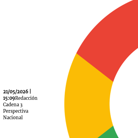
Notas
s
Notas
La Sole en
ial
Mundial 2026
Cadena 3
21/05/2026 |
15:09
Redacción
Cadena 3
Perspectiva
Nacional