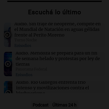
01:59
Mundo
Escuchá lo último
Laura Galván brilla en los Centroamericanos y
México establece nuevo récord de oros
Audio.
Sin traje de neoprene, compite en
el Mundial de Natación en aguas gélidas
01:29
Ciencia
frente al Perito Moreno
La fertilización podría depender del trabajo en
Turno Noche
equipo de los espermatozoides, según un
Episodios
estudio
Audio.
Mendoza se prepara para un fin
de semana helado y protestas por ley de
01:24
Mundo
tierras
Tiroteo en escuela secundaria de Tailandia:
Panorama Federal
varios heridos tras el ataque
Episodios
Audio.
Río Gallegos enfrenta frío
intenso y movilizaciones contra el
kirchnerismo
Panorama Federal
Episodios
Podcast
Últimas 24 h