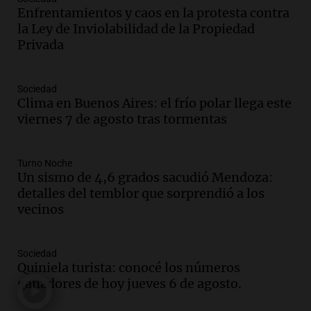
Enfrentamientos y caos en la protesta contra
La Cadena del Gol
la Ley de Inviolabilidad de la Propiedad
Episodios
Privada
Audio.
Débora Blanca, psicóloga experta
en ludopatía: “Tener el casino en la
mano es muy peligroso”
Sociedad
La Argentina, hoy
Clima en Buenos Aires: el frío polar llega este
Episodios
viernes 7 de agosto tras tormentas
Audio.
Docentes italianos visitaron la
ciudad de Córdoba para interiorizarse
Turno Noche
sobre los parques educativos
Un sismo de 4,6 grados sacudió Mendoza:
Amamos Argentina
detalles del temblor que sorprendió a los
Episodios
vecinos
Audio.
Meteorólogo alertó que El Niño
traerá más lluvias y eventos extremos
durante la primavera
Sociedad
Informados al regreso
Quiniela turista: conocé los números
Episodios
ganadores de hoy jueves 6 de agosto.
Audio.
Córdoba sigue trabajando para