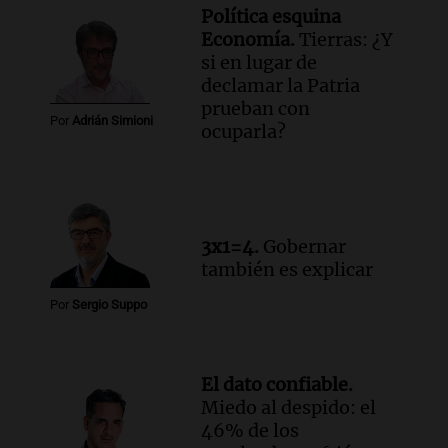
Política esquina
Audio.
Manifestación en Rosario contra
Economía.
Tierras: ¿Y
la ley de Propiedad Privada debatida en
si en lugar de
el Senado.
declamar la Patria
Viva la Radio Rosario
prueban con
Episodios
Por
Adrián Simioni
ocuparla?
Audio.
Luis Juez cuestionó la polémica
por la Ley de Tierras: "Construyeron un
relato mentiroso"
Informados al regreso
Episodios
3x1=4.
Gobernar
también es explicar
Por
Sergio Suppo
El dato confiable.
Miedo al despido: el
46% de los