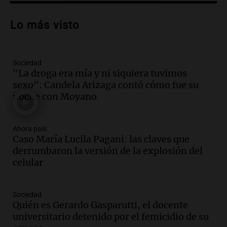
Audio.
Debate en el Senado sobre
propiedad privada y cuestionamientos a
Lo más visto
la soberanía digital en Argentina
Panorama Federal
Episodios
Sociedad
Audio.
Mendoza se prepara para un fin
"La droga era mía y ni siquiera tuvimos
de semana helado y ciudadanos
sexo": Candela Arizaga contó cómo fue su
marchan contra reforma de tierras
noche con Moyano
Panorama Federal
Episodios
Ahora país
Audio.
El "Mono" de Kapanga
Caso María Lucila Pagani: las claves que
adelantó su show en Rosario.
derrumbaron la versión de la explosión del
Viva la Radio Rosario
celular
Episodios
Audio.
Condenan a tres años de prisión
Sociedad
en suspenso a hombre por simular robo
Quién es Gerardo Gasparutti, el docente
de recaudación en San Luis
universitario detenido por el femicidio de su
Panorama Federal