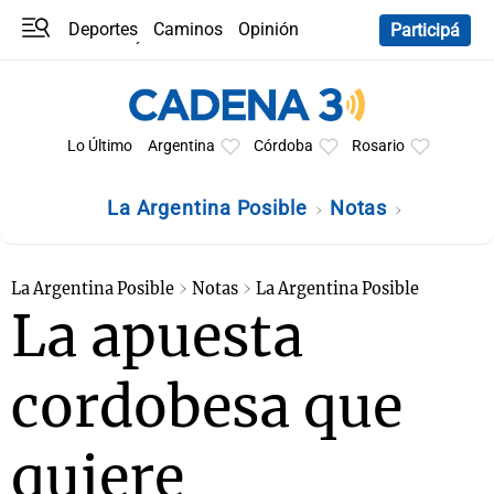
Deportes
Caminos
Opinión
Participá
Programas
Últimas coberturas
Últimas 24 h
En YouTube
Clima
Horóscopo
Lo Último
Argentina
Córdoba
Rosario
La Argentina Posible
Notas
La Argentina Posible
Notas
La Argentina Posible
La apuesta
cordobesa que
quiere