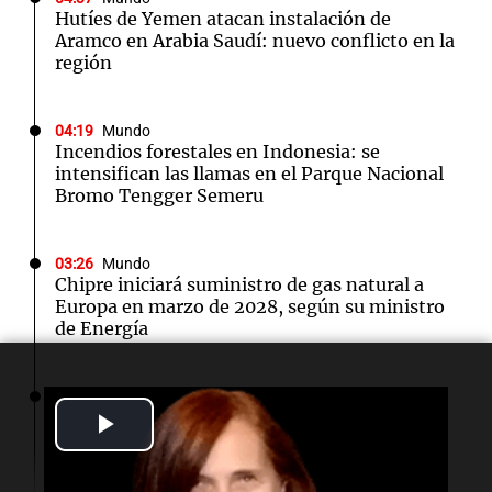
Hutíes de Yemen atacan instalación de
Aramco en Arabia Saudí: nuevo conflicto en la
región
04:19
Mundo
Incendios forestales en Indonesia: se
intensifican las llamas en el Parque Nacional
Bromo Tengger Semeru
03:26
Mundo
Chipre iniciará suministro de gas natural a
Europa en marzo de 2028, según su ministro
de Energía
02:13
Mundo
Más de 1.300 vuelos cancelados en Shanghái
Play
ante la llegada del tifón Dolphin
Video