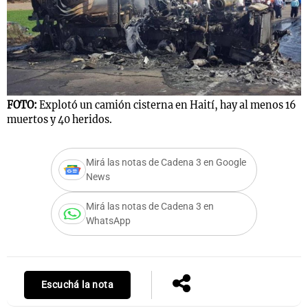
Notas
s
Notas
La Sole en
FOTO:
Explotó un camión cisterna en Haití, hay al menos 16
ial
Mundial 2026
Cadena 3
muertos y 40 heridos.
Mirá las notas de Cadena 3 en Google
News
Mirá las notas de Cadena 3 en
WhatsApp
Escuchá la nota