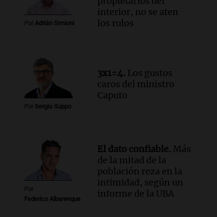
propietarios del
Episodios
interior, no se aten
Audio.
Altas Cumbres: rescataron a una
los rulos
Por
Adrián Simioni
cabra que llevaba ocho días atrapada en
un precipicio
Una mañana para todos
Episodios
3x1=4.
Los gustos
Audio.
Chile planteó mejorar la
caros del ministro
conectividad fronteriza, aérea y digital
Caputo
con Jujuy
Por
Sergio Suppo
Panorama Federal
Episodios
El dato confiable.
Más
de la mitad de la
población reza en la
intimidad, según un
Por
informe de la UBA
Federico Albarenque