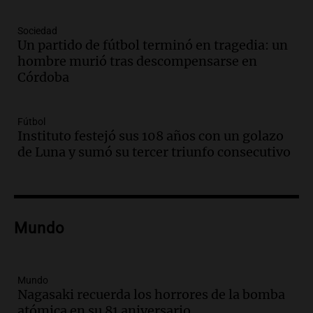
Una mañana para todos
Episodios
Sociedad
Un partido de fútbol terminó en tragedia: un
Audio.
Casabindo se prepara para una
hombre murió tras descompensarse en
celebración única: 30.000 turistas y el
Córdoba
tradicional Toreo de la Vincha
Una mañana para todos
Episodios
Fútbol
Audio.
Borges, abogada de Pourrain:
Instituto festejó sus 108 años con un golazo
"Tres hombres se lo llevaron para
de Luna y sumó su tercer triunfo consecutivo
hacerle preguntas y nunca regresó"
Una mañana para todos
Episodios
Audio.
Voluntarios limpiaron 9.000
Mundo
metros del río Suquía y retiraron hasta
800 kilos de basura por jornada
Una mañana para todos
Episodios
Mundo
Nagasaki recuerda los horrores de la bomba
Audio.
La historia de la servilleta que
atómica en su 81 aniversario