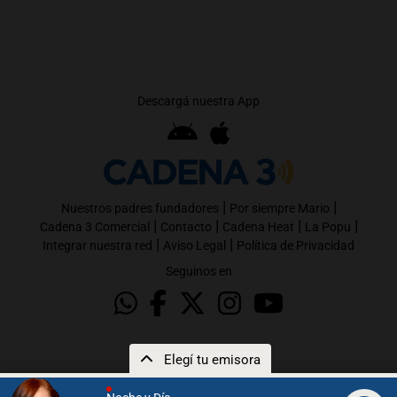
Descargá nuestra App
|
|
Nuestros padres fundadores
Por siempre Mario
|
|
|
|
Cadena 3 Comercial
Contacto
Cadena Heat
La Popu
|
|
Integrar nuestra red
Aviso Legal
Política de Privacidad
Seguinos en
Elegí tu emisora