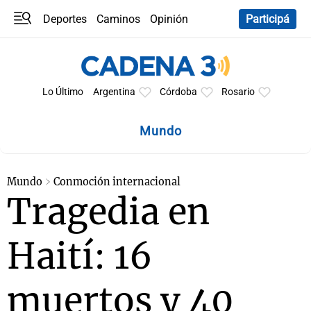
Deportes
Caminos
Opinión
Participá
Programas
Últimas coberturas
Últimas 24 h
En YouTube
Clima
Horóscopo
Lo Último
Argentina
Córdoba
Rosario
Mundo
Mundo
Conmoción internacional
Tragedia en
Haití: 16
muertos y 40