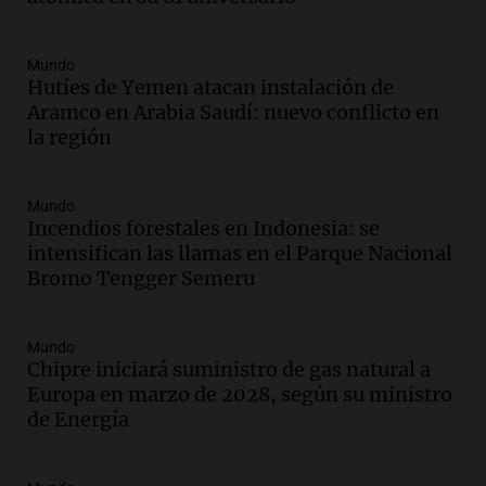
firmó Jorge Messi para el primer
contrato de Leo con Barcelona
Una mañana para todos
Mundo
Episodios
Hutíes de Yemen atacan instalación de
Aramco en Arabia Saudí: nuevo conflicto en
Audio.
Joan Gaspart: "Sin Jorge, no sé si
la región
Messi hubiera llegado adonde llegó"
Una mañana para todos
Episodios
Mundo
Incendios forestales en Indonesia: se
Audio.
El orgullo y el sueño argentino de
intensifican las llamas en el Parque Nacional
Jorge Messi en una entrevista con Rony
Bromo Tengger Semeru
Vargas en 2007
Una mañana para todos
Episodios
Mundo
Audio.
El abuelo de Agostina Vega, tras
Chipre iniciará suministro de gas natural a
las nuevas detenciones: "En esa casa
Europa en marzo de 2028, según su ministro
todos tenían algo que ver"
de Energía
Una mañana para todos
Episodios