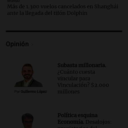
Mundo
Audio.
Una nutricionista derribó el mito
Más de 1.300 vuelos cancelados en Shanghái
del desayuno ideal: qué alimentos
ante la llegada del tifón Dolphin
conviene priorizar
Una mañana para todos
Episodios
Audio.
Murió Jorge Messi
Opinión
Una mañana para todos
Episodios
Subasta millonaria.
Audio.
Mateo, a los 25 años, lucha
¿Cuánto cuesta
contra el tiempo: necesita un trasplante
vincular para
para poder seguir viviend
Vinculación? $2.000
Una mañana para todos
millones
Por
Guillermo López
Episodios
Audio.
Estiman que la inflación nacional
de julio será menor al 2,9% registrado
Política esquina
en CABA
Economía.
Desalojos:
Una mañana para todos