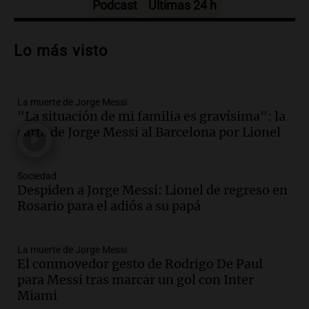
Podcast
Últimas 24 h
Audio.
Trágico accidente en Mendoza:
un muerto y varios heridos tras caída de
Lo más visto
vehículos desde un puente
Panorama Federal
Episodios
La muerte de Jorge Messi
Audio.
Tragedia en Mendoza: un muerto
"La situación de mi familia es gravísima": la
y cinco heridos tras caer dos autos desde
carta de Jorge Messi al Barcelona por Lionel
un puente
Una mañana para todos
Episodios
Sociedad
Audio.
Messi llegará esta noche a
Despiden a Jorge Messi: Lionel de regreso en
Rosario para acompañar a su familia
Rosario para el adiós a su papá
tras la muerte de su papá
Una mañana para todos
La muerte de Jorge Messi
Episodios
El conmovedor gesto de Rodrigo De Paul
Audio.
Ley de Propiedad Privada: el revés
para Messi tras marcar un gol con Inter
en el Congreso expuso una debilidad
Miami
comunicacional del Gobierno