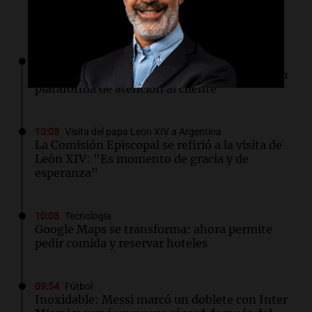
Lo último
10:04
Tecnología
Omilia asegura $67 millones para expandir su
plataforma de atención al cliente
10:03
Visita del papa León XIV a Argentina
La Comisión Episcopal se refirió a la visita de
León XIV: "Es momento de gracia y de
esperanza"
10:03
Tecnología
Google Maps se transforma: ahora permite
pedir comida y reservar hoteles
09:54
Fútbol
Inoxidable: Messi marcó un doblete con Inter