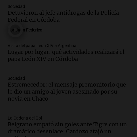
Audio.
Policía de Bariloche condenada a
Sociedad
seis meses de prisión por presentar
Detuvieron al jefe antidrogas de la Policía
certificados médicos falsos
Federal en Córdoba
Panorama Federal
Por
Juan Federico
Episodios
Audio.
Rafaela propone aumento del
Visita del papa León XIV a Argentina
40% en la Unidad de Cuenta Municipal
Lugar por lugar: qué actividades realizará el
para afrontar costos
papa León XIV en Córdoba
Panorama Federal
Episodios
Audio.
Asamblea abierta en Rafaela
Sociedad
Estremecedor: el mensaje premonitorio que
contra proyecto de inviolabilidad de la
le dio un amigo al joven asesinado por su
propiedad privada
novia en Chaco
Panorama Federal
Episodios
Audio.
Ataque a balazos en Rafaela:
La Cadena del Gol
disparos contra una vivienda y vehículos
Belgrano empató sin goles ante Tigre con un
en los barrios Nogales
dramático desenlace: Cardozo atajó un
Panorama Federal