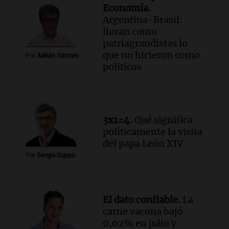
Economía.
prepara con novedades para disfrutar en
Argentina-Brasil:
La Baulal este fin de semana
lloran como
Panorama Federal
patriagrandistas lo
Episodios
que no hicieron como
Por
Adrián Simioni
Audio.
Cerro Catedral recibe a 1.600
politicos
alumnos en programa de esquí escolar
impulsado por la provincia
Panorama Federal
Episodios
Audio.
Osvaldo Jaldo busca unificar
3x1=4.
Qué significa
criterios con gobernadores del norte
políticamente la visita
argentino en Buenos Aires
del papa León XIV
Panorama Federal
Por
Sergio Suppo
Episodios
Audio.
Riesgo extremo de incendios en
Córdoba a pesar del sol en Carlos Paz
El dato confiable.
La
Noticias
carne vacuna bajó
Episodios
0,02% en julio y