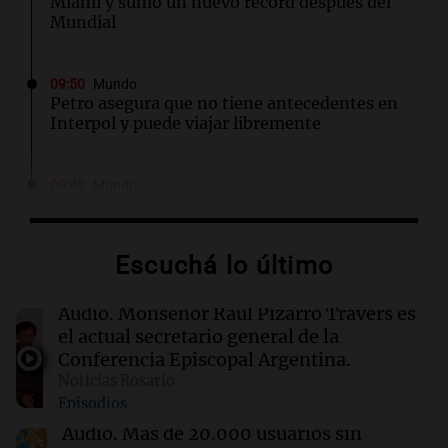
Miami y sumó un nuevo récord después del
Mundial
09:50
Mundo
Petro asegura que no tiene antecedentes en
Interpol y puede viajar libremente
09:48
Mundo
Cadena perpetua para el autor del atropello
mortal en Múnich que dejó dos muertos
Escuchá lo último
09:44
La Mesa de Café
Del semáforo a la universidad: la
Audio.
Monseñor Raúl Pizarro Travers es
conmovedora historia de "El Duende" y su
el actual secretario general de la
hija violinista
Conferencia Episcopal Argentina.
Noticias Rosario
Episodios
09:35
Sociedad
Detienen a un jefe de la Policía Federal en
Audio.
Más de 20.000 usuarios sin
Córdoba por robo y abuso de poder