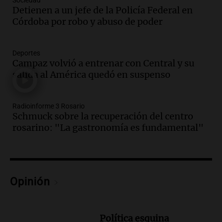
Sociedad
empresario Roberto Zagra en Tucumán
Detienen a un jefe de la Policía Federal en
Panorama Federal
Córdoba por robo y abuso de poder
Episodios
Audio.
Schmuck sobre la recuperación
del centro rosarino: "La gastronomía es
Deportes
fundamental"
Campaz volvió a entrenar con Central y su
salida al América quedó en suspenso
Noticias Rosario
Episodios
Audio.
Juicio a Óscar González: testigos
Radioinforme 3 Rosario
clave declararán sobre velocidad en las
Schmuck sobre la recuperación del centro
altas cumbres
rosarino: "La gastronomía es fundamental"
Panorama Federal
Episodios
Audio.
Embajada china en Argentina
critica a EE.UU. por amenazas a
Opinión
ejecutivos por trato con telefónica
Panorama Federal
Episodios
Política esquina
Audio.
La Expo Regional del Sur se