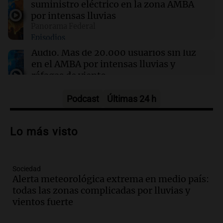
suministro eléctrico en la zona AMBA
por intensas lluvias
Panorama Federal
09:34
Deportes
Episodios
Campaz volvió a entrenar con Central y su
salida al América quedó en suspenso
Audio.
Más de 20.000 usuarios sin luz
en el AMBA por intensas lluvias y
ráfagas de viento
Panorama Federal
Episodios
Podcast
Últimas 24 h
Audio.
Jesús María implementa estrictas
sanciones para erradicar escapes libres y
Lo más visto
mejorar la seguridad vial
Panorama Federal
Episodios
Sociedad
Audio.
Raúl Bondartusen destaca la
Alerta meteorológica extrema en medio país:
urgencia de resolver la crisis educativa
todas las zonas complicadas por lluvias y
en Tierra del Fuego
vientos fuerte
Panorama Federal
Episodios