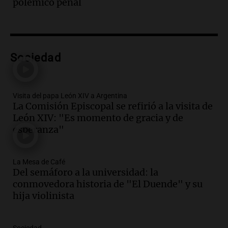
polémico penal
Episodios
Audio.
Anticipan tormentas fuertes y
descenso de temperatura en Rafaela
para este jueves
Sociedad
Panorama Federal
Episodios
Audio.
Charla gratuita sobre prevención
Visita del papa León XIV a Argentina
de fenómenos del superniño en el SEOM
La Comisión Episcopal se refirió a la visita de
el 7 de agosto
León XIV: "Es momento de gracia y de
Panorama Federal
esperanza"
Episodios
Audio.
Del semáforo a la universidad: la
conmovedora historia de "El Duende" y
La Mesa de Café
su hija violinista
Del semáforo a la universidad: la
La Mesa de Café
conmovedora historia de "El Duende" y su
Episodios
hija violinista
Audio.
Avanza la investigación por
intento de asalto a la vivienda del