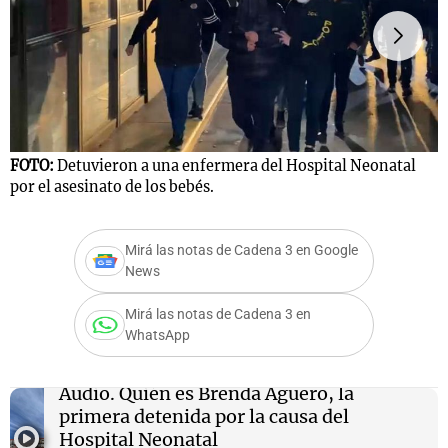
Notas
s
Notas
La Sole en
ial
Mundial 2026
Cadena 3
FOTO:
Detuvieron a una enfermera del Hospital Neonatal
F
por el asesinato de los bebés.
l
Mirá las notas de Cadena 3 en Google
News
Mirá las notas de Cadena 3 en
WhatsApp
Audio.
Quién es Brenda Aguero, la
primera detenida por la causa del
Hospital Neonatal