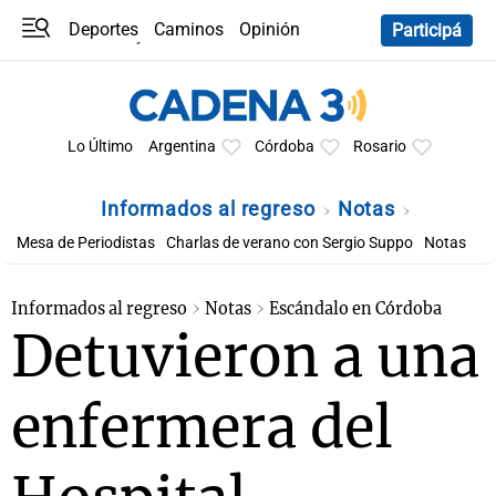
Deportes
Caminos
Opinión
Participá
Programas
Últimas coberturas
Últimas 24 h
En YouTube
Clima
Horóscopo
Lo Último
Argentina
Córdoba
Rosario
Informados al regreso
Notas
Mesa de Periodistas
Charlas de verano con Sergio Suppo
Notas
Informados al regreso
Notas
Escándalo en Córdoba
Detuvieron a una
enfermera del