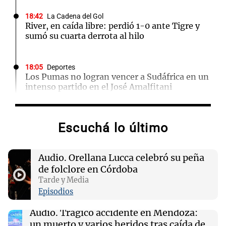
18:42
La Cadena del Gol
River, en caída libre: perdió 1-0 ante Tigre y
sumó su cuarta derrota al hilo
18:05
Deportes
Los Pumas no logran vencer a Sudáfrica en un
intenso partido en el José Amalfitani
18:03
Tecnología
Escuchá lo último
OpenAI adquiere la startup de presentaciones
NextSlide para potenciar ChatGPT
Audio.
Orellana Lucca celebró su peña
de folclore en Córdoba
18:03
Tecnología
Google redefine cómo nombra a los grupos de
Tarde y Media
hackers y su impacto en la ciberseguridad
Episodios
Audio.
Trágico accidente en Mendoza:
18:00
Sociedad
un muerto y varios heridos tras caída de