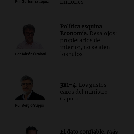
cabra que llevaba ocho días atrapada en
millones
Por
Guillermo López
un precipicio
Una mañana para todos
Episodios
Política esquina
Audio.
Chile planteó mejorar la
Economía.
Desalojos:
conectividad fronteriza, aérea y digital
propietarios del
con Jujuy
interior, no se aten
Panorama Federal
los rulos
Por
Adrián Simioni
Episodios
Audio.
Del fitness a la longevidad: por
qué crece el consumo de alimentos con
proteínas
3x1=4.
Los gustos
Una mañana para todos
caros del ministro
Episodios
Caputo
Audio.
Investigan un asalto millonario a
Por
Sergio Suppo
la cooperativa Talamochita en Villa
María
Panorama Federal
Episodios
El dato confiable.
Más