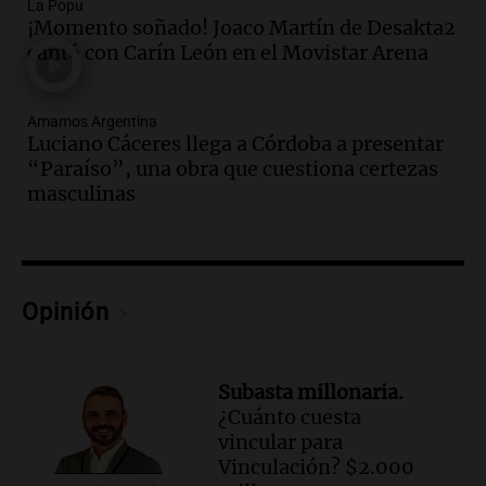
La Popu
Una mañana para todos
¡Momento soñado! Joaco Martín de Desakta2
Episodios
cantó con Carín León en el Movistar Arena
Audio.
Murió Jorge Messi
Amamos Argentina
Una mañana para todos
Luciano Cáceres llega a Córdoba a presentar
Episodios
“Paraíso”, una obra que cuestiona certezas
masculinas
Audio.
Mateo, a los 25 años, lucha
contra el tiempo: necesita un trasplante
para poder seguir viviend
Una mañana para todos
Episodios
Opinión
Audio.
Estiman que la inflación nacional
de julio será menor al 2,9% registrado
en CABA
Subasta millonaria.
Una mañana para todos
¿Cuánto cuesta
Episodios
vincular para
Audio.
Altas Cumbres: rescataron a una
Vinculación? $2.000