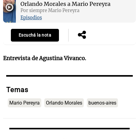
Orlando Morales a Mario Pereyra
Por siempre Mario Pereyra
Episodios
Notas
s
Notas
Escuchá la nota
La Sole en
ial
Mundial 2026
Cadena 3
Entrevista de Agustina Vivanco.
Temas
Mario Pereyra
Orlando Morales
buenos-aires