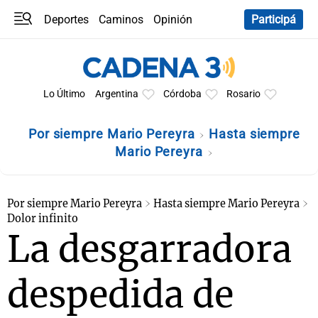
Deportes
Caminos
Opinión
Participá
Programas
Últimas coberturas
Últimas 24 h
En YouTube
Clima
Horóscopo
Lo Último
Argentina
Córdoba
Rosario
Por siempre Mario Pereyra
Hasta siempre
Mario Pereyra
Por siempre Mario Pereyra
Hasta siempre Mario Pereyra
Dolor infinito
La desgarradora
despedida de