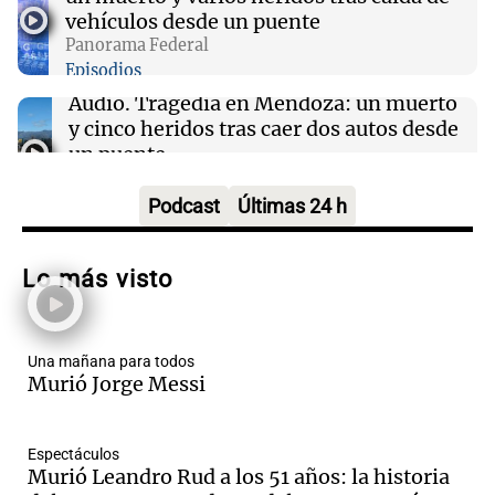
Quiniela vespertina: conocé los números
vehículos desde un puente
ganadores de hoy sábado 8 de agosto.
Panorama Federal
Episodios
Audio.
Tragedia en Mendoza: un muerto
y cinco heridos tras caer dos autos desde
un puente
Una mañana para todos
Episodios
Podcast
Últimas 24 h
Audio.
Messi llegará esta noche a
Rosario para acompañar a su familia
Lo más visto
tras la muerte de su papá
Una mañana para todos
Episodios
Una mañana para todos
Audio.
Ley de Propiedad Privada: el revés
Murió Jorge Messi
en el Congreso expuso una debilidad
comunicacional del Gobierno
Una mañana para todos
Espectáculos
Episodios
Murió Leandro Rud a los 51 años: la historia