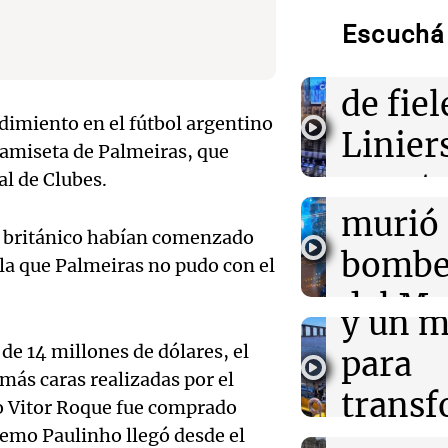
Cayet
Escuchá 
07:00
Radioinforme 
reunir
Los fieles ya pa
celebración de
Audio.
de fiel
Rosario
imiento en el fútbol argentino
choqu
Linier
camiseta de Palmeiras, que
07:00
Política y Eco
Dólar hoy, dóla
Córdo
pan, t
al de Clubes.
cuánto cotiza e
Audio.
agosto
murió
salud
licita
o británico habían comenzado
bombe
Panorama F
 la que Palmeiras no pudo con el
07:00
Radioinforme 
polo c
Episodios
Doble convicto
del Me
estatal: la SEN
y un m
enteró por los
Audio.
Abast
de 14 millones de dólares, el
para
no for
06:51
Sociedad
Radioinfor
más caras realizadas por el
Un automovilis
transf
Episodios
ero Vitor Roque fue comprado
Audio.
tras chocar co
del Go
la autopista R
tremo Paulinho llegó desde el
frente