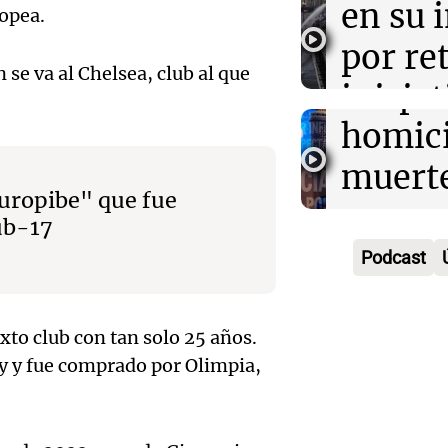
Detien
en su 
ropea.
de La 
Gerar
por re
Noticias Ro
se va al Chelsea, club al que
Audio.
Gaspar
iniciat
Episodios
Conde
homici
polític
tres a
muerte
Cuadro de s
Episodios
europibe" que fue
Audio.
prisió
esposa
ub-17
Gobie
suspen
accide
Podcast
Provin
hombr
automo
licita l
simuló
Noticias
xto club con tan solo 25 años.
Episodios
ay y fue comprado por Olimpia,
recons
millon
Audio.
de 373
San Lu
viento