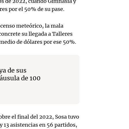
la aut
pios de 2022, cuando Gimnasia y
Panorama F
Audio.
estrag
Episodios
es por el 50% de su pase.
las Se
Tensi
Córdob
Punta
scenso meteórico, la mala
polític
1.500 
Audio.
oncrete su llegada a Talleres
Panorama F
econó
por in
 medio de dólares por ese 50%.
Episodios
Emerg
mientr
Noticias
hídric
Episodios
Audio.
gobier
Santa 
ya de sus
Senad
por av
láusula de 100
"Perm
aprueb
el Sen
dispon
inviol
Noticias
recurs
Episodios
de pro
Audio.
lo que
re el final del 2022, Sosa tuvo
privad
 13 asistencias en 56 partidos,
Quint