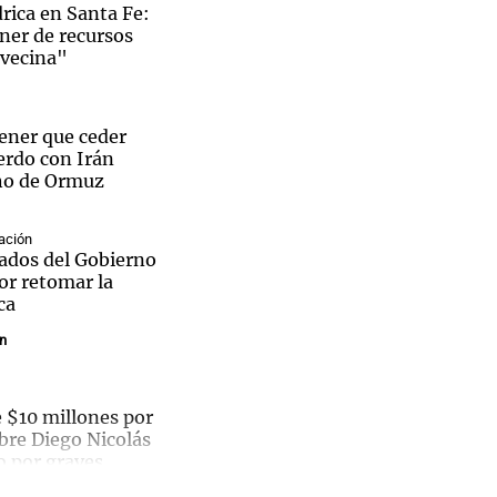
rica en Santa Fe:
ner de recursos
avecina"
Notas
ener que ceder
tas
Notas
erdo con Irán
Venezuela de
cho de Ormuz
 Groenlandia
Comprometidos
Madur
ación
zados del Gobierno
or retomar la
ca
in
$10 millones por
bre Diego Nicolás
o por graves
San