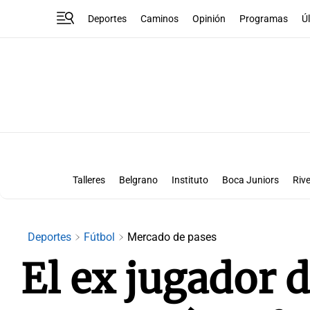
Deportes
Caminos
Opinión
Programas
Ú
Talleres
Belgrano
Instituto
Boca Juniors
Rive
Liga Superclásico
Te vi en la canch
Deportes
Fútbol
Mercado de pases
El ex jugador 