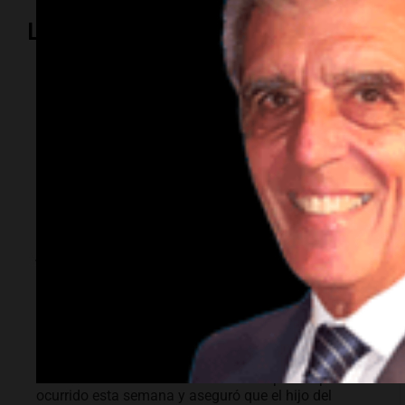
Lo más visto
Sociedad
"La droga era mía y
ni siquiera tuvimos
sexo": Candela
Arizaga contó cómo
fue su noche con
Moyano
La influencer declaró ante la Fiscalía por el episodio
ocurrido esta semana y aseguró que el hijo del