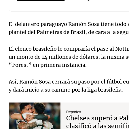
El delantero paraguayo Ramón Sosa tiene todo 
plantel del Palmeiras de Brasil, de cara a la seg
Notas
Notas
El elenco brasileño le compraría el pase al Not
Editorial
Mundial 2026
La Sol
un monto de 14 millones de dólares, la misma s
“Forest” en primera instancia.
Así, Ramón Sosa cerrará su paso por el fútbol e
y dará inicio a su camino por la liga brasileña.
Deportes
Chelsea superó a Pal
clasificó a las semif