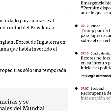
Emergencia híd
"Permite dispo
ante lo que se 
acordado para sumarse al
07:12
Mundo
unda mitad del Brasileirao.
Trump podría t
Notas
Notas
No
para lograr acu
sobre el estre
tingham Forest de Inglaterra en
e en Cadena 3
El huracán de Arequito
Cadena 3 en
uma que había invertido el
07:10
Cuadro de situ
Errores no for
en su intento p
iniciativa políti
uropeo tras sólo una temporada,
Por
Sergio Berenszte
07:07
Sociedad
Recompensa de 
información so
meiras y se
Blanco, buscad
Audio.
inales del Mundial
delitos