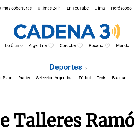
ltimas coberturas
Últimas 24 h
En YouTube
Clima
Horóscopo
Lo Último
Argentina
Córdoba
Rosario
Mundo
Deportes
r Plate
Rugby
Selección Argentina
Fútbol
Tenis
Básquet
a
Rueda la pelota
Racing de Córdoba
Superclásico cordobés
M
de Talleres Ram