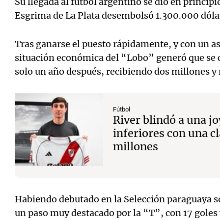
Su llegada al fútbol argentino se dio en princi
Esgrima de La Plata desembolsó 1.300.000 dólar
Tras ganarse el puesto rápidamente, y con un a
situación económica del “Lobo” generó que se c
solo un año después, recibiendo dos millones y
Fútbol
River blindó a una jo
inferiores con una c
millones
Habiendo debutado en la Selección paraguaya sob
un paso muy destacado por la “T”, con 17 goles y