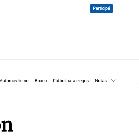
Participá
Automovilismo
Boxeo
Fútbol para ciegos
Notas
essimanía
Los Pumas en Córdoba
ón