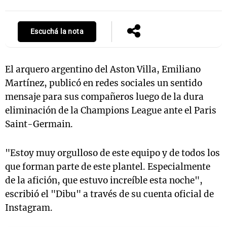
Escuchá la nota
Notas
s
Notas
La Sole en
El arquero argentino del Aston Villa, Emiliano
ial
Mundial 2026
Cadena 3
Martínez, publicó en redes sociales un sentido
mensaje para sus compañeros luego de la dura
eliminación de la Champions League ante el Paris
Saint-Germain.
"Estoy muy orgulloso de este equipo y de todos los
que forman parte de este plantel. Especialmente
de la afición, que estuvo increíble esta noche",
escribió el "Dibu" a través de su cuenta oficial de
Instagram.