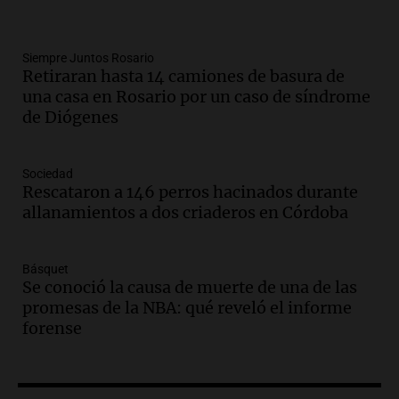
Deportes Rosario
Episodios
Audio.
Recomendaciones de vino
Siempre Juntos Rosario
Retiraran hasta 14 camiones de basura de
bonarda para disfrutar el fin de semana
una casa en Rosario por un caso de síndrome
en Mendoza
de Diógenes
Panorama Federal
Episodios
Audio.
Mañana inicia la gran exposición
Sociedad
en la Sociedad Rural de Bulaya con
Rescataron a 146 perros hacinados durante
actividades para toda la familia
allanamientos a dos criaderos en Córdoba
Panorama Federal
Episodios
Básquet
Audio.
Villa María presenta nuevos
Se conoció la causa de muerte de una de las
edificios y una casa del estudiante para
promesas de la NBA: qué reveló el informe
jóvenes de la región
forense
Panorama Federal
Episodios
Audio.
Preparativos finales para la gran