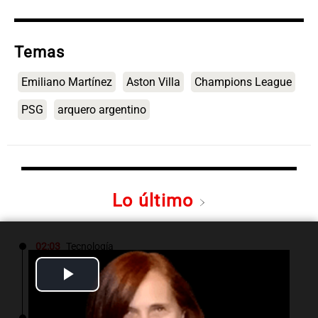
Temas
Emiliano Martínez
Aston Villa
Champions League
PSG
arquero argentino
Lo último
02:03
Tecnología
Wacom presenta el MovinkPad 11: una tablet
Play
accesible para artistas digitales
Video