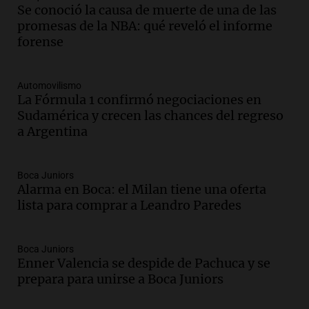
Audio.
Aumento de tarifas de luz en San
Se conoció la causa de muerte de una de las
Luis a partir de agosto por nueva
promesas de la NBA: qué reveló el informe
regulación de la energía
forense
Panorama Federal
Episodios
Automovilismo
Audio.
Gabriela Irrazábal: “Un 35,5% de
La Fórmula 1 confirmó negociaciones en
la población del país fue a templos a
Sudamérica y crecen las chances del regreso
buscar ayuda el último año”
a Argentina
La Argentina, hoy
Episodios
Audio.
"Algo pasó al aterrizar": dudas
Boca Juniors
Alarma en Boca: el Milan tiene una oferta
sobre la muerte del kitesurfista en
lista para comprar a Leandro Paredes
Santa Fe.
Noticias Rosario
Episodios
Boca Juniors
Audio.
José Roccuzzo, cortes de carne y
Enner Valencia se despide de Pachuca y se
compras de Antonella: bromas en
prepara para unirse a Boca Juniors
Rosario.
Ahora país