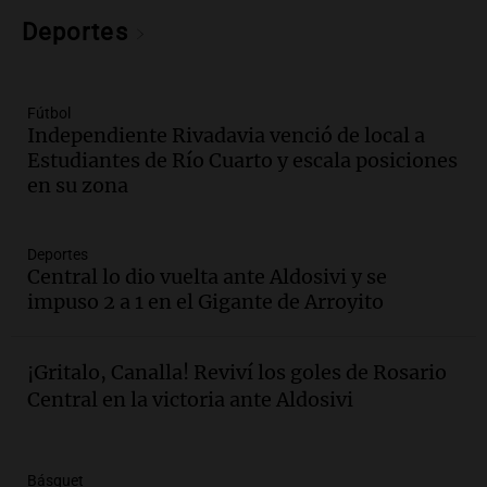
exposición en la sociedad rural de
Bulaya este sábado
Deportes
Panorama Federal
Episodios
Audio.
Denuncias por represión en el
Fútbol
Congreso y evacuación por derrame de
Independiente Rivadavia venció de local a
oxígeno en Montecastro
Estudiantes de Río Cuarto y escala posiciones
Panorama Federal
en su zona
Episodios
Audio.
Río Gallegos reporta frío extremo
Deportes
y llega avión para escuelas de la décima
Central lo dio vuelta ante Aldosivi y se
brigada aérea
impuso 2 a 1 en el Gigante de Arroyito
Panorama Federal
Episodios
Audio.
La justicia reconoce al COVID
¡Gritalo, Canalla! Reviví los goles de Rosario
como enfermedad laboral tras la muerte
Central en la victoria ante Aldosivi
de un docente
Panorama Federal
Episodios
Básquet