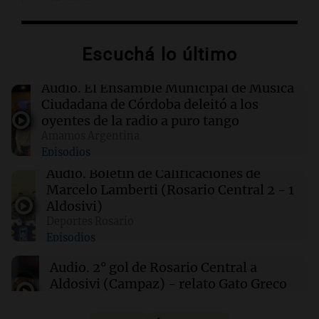
Clima en Salta: cómo estará el tiempo este
sábado 8 de agosto
Escuchá lo último
00:27
Clima
Clima en Tucumán: cómo estará el tiempo
Audio.
El Ensamble Municipal de Música
este sábado 8 de agosto
Ciudadana de Córdoba deleitó a los
oyentes de la radio a puro tango
Amamos Argentina
00:21
Clima
Episodios
Clima en Mendoza: cómo estará el tiempo
este sábado 8 de agosto
Audio.
Boletín de Calificaciones de
Marcelo Lamberti (Rosario Central 2 - 1
Aldosivi)
00:16
Clima
Deportes Rosario
Clima en Santa Fe: cómo estará el tiempo este
Episodios
sábado 8 de agosto
Audio.
2° gol de Rosario Central a
Aldosivi (Campaz) - relato Gato Greco
Deportes Rosario
Episodios