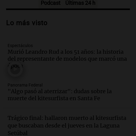
Podcast
Últimas 24 h
Audio.
Nuevo desarrollo urbano y casa
del estudiante impulsan el crecimiento
Lo más visto
en Villa María
Panorama Federal
Episodios
Espectáculos
Audio.
La gran exposición de la rural de
Murió Leandro Rud a los 51 años: la historia
la Bulaya abrirá sus puertas mañana con
del representante de modelos que marcó una
diversas actividades y sorpresas
época
Panorama Federal
Episodios
Audio.
Villa María presenta nuevos
Panorama Federal
edificios y proyecta una casa del
"Algo pasó al aterrizar": dudas sobre la
estudiante con 48 municipios
muerte del kitesurfista en Santa Fe
involucrados
Panorama Federal
Episodios
Trágico final: hallaron muerto al kitesurfista
Audio.
1° gol de Rosario Central a
que buscaban desde el jueves en la Laguna
Aldosivi (Zalazar en contra) - relato
Setúbal
Gato Greco