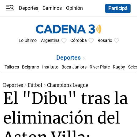
Deportes
Caminos
Opinión
Participá
Programas
Últimas coberturas
Últimas 24 h
En YouTube
Clima
Horóscopo
Lo Último
Argentina
Córdoba
Rosario
Deportes
Talleres
Belgrano
Instituto
Boca Juniors
River Plate
Rugby
Sele
Deportes
Fútbol
Champions League
El "Dibu" tras la
eliminación del