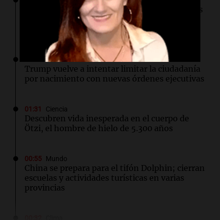
02:03
Tecnología
Investigadores alertan sobre vulnerabilidades
en la web polaca que afectan a hospitales y
aeropuertos
01:49
Mundo
Trump vuelve a intentar limitar la ciudadanía
por nacimiento con nuevas órdenes ejecutivas
01:31
Ciencia
Descubren vida inesperada en el cuerpo de
Ötzi, el hombre de hielo de 5.300 años
00:55
Mundo
China se prepara para el tifón Dolphin; cierran
escuelas y actividades turísticas en varias
provincias
00:32
Clima