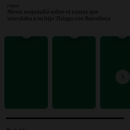
Episodios
Fútbol
Messi respondió sobre el rumor que
Audio.
José Roccuzzo, cortes de carne y
vinculaba a su hijo Thiago con Barcelona
compras de Antonella: bromas en
Rosario.
Viva la Radio Rosario
Episodios
Audio.
Luciano Cáceres llega a Córdoba a
presentar “Paraíso”, una obra que
cuestiona certezas masculinas
Amamos Argentina
Episodios