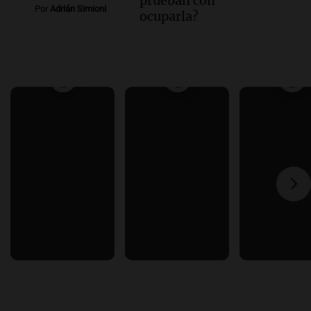
prueban con
Por
Adrián Simioni
ocuparla?