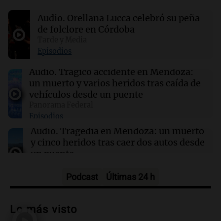
La Alianza Internacional de Migraña busca
Audio.
Orellana Lucca celebró su peña
priorizar la enfermedad como un tema de
salud pública
de folclore en Córdoba
Tarde y Media
Episodios
17:00
La Cadena del Gol
River se mide ante Tigre en un duelo crucial
Audio.
Trágico accidente en Mendoza:
para el futuro de Coudet
un muerto y varios heridos tras caída de
vehículos desde un puente
Panorama Federal
16:55
Mundo
Episodios
El Senado de EE.UU. aprueba ley para evitar el
cierre del Gobierno federal antes de elecciones
Audio.
Tragedia en Mendoza: un muerto
y cinco heridos tras caer dos autos desde
un puente
Una mañana para todos
Episodios
Podcast
Últimas 24 h
Audio.
Messi llegará esta noche a
Rosario para acompañar a su familia
Lo más visto
tras la muerte de su papá