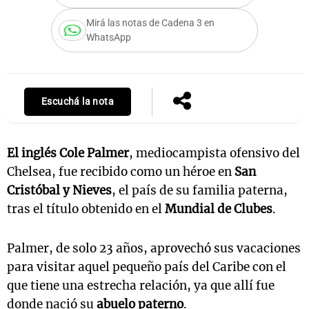
Mirá las notas de Cadena 3 en
WhatsApp
Notas
s
Notas
La Sole en
Escuchá la nota
ial
Mundial 2026
Cadena 3
El inglés Cole Palmer
, mediocampista ofensivo del
Chelsea, fue recibido como un héroe en
San
Cristóbal y Nieves
, el país de su familia paterna,
tras el título obtenido en el
Mundial de Clubes
.
Palmer, de solo 23 años, aprovechó sus vacaciones
para visitar aquel pequeño país del Caribe con el
que tiene una estrecha relación, ya que allí fue
donde nació su
abuelo paterno
.