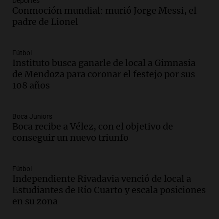
Audio.
El abuelo de Agostina Vega, tras
Deportes
Conmoción mundial: murió Jorge Messi, el
las nuevas detenciones: "En esa casa
padre de Lionel
todos tenían algo que ver"
Una mañana para todos
Episodios
Fútbol
Audio.
Una nutricionista derribó el mito
Instituto busca ganarle de local a Gimnasia
del desayuno ideal: qué alimentos
de Mendoza para coronar el festejo por sus
conviene priorizar
108 años
Una mañana para todos
Episodios
Boca Juniors
Boca recibe a Vélez, con el objetivo de
Audio.
Murió Jorge Messi
conseguir un nuevo triunfo
Una mañana para todos
Episodios
Fútbol
Audio.
Mateo, a los 25 años, lucha
Independiente Rivadavia venció de local a
contra el tiempo: necesita un trasplante
Estudiantes de Río Cuarto y escala posiciones
para poder seguir viviend
en su zona
Una mañana para todos