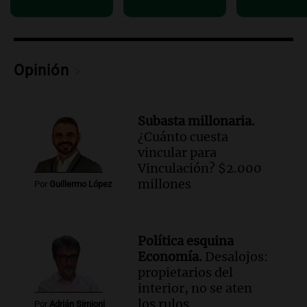
Una mañana para todos
Episodios
Audio.
Investigan un asalto millonario a
la cooperativa Talamochita en Villa
Opinión
María
Panorama Federal
Episodios
Subasta millonaria.
¿Cuánto cuesta
vincular para
Vinculación? $2.000
millones
Por
Guillermo López
Política esquina
Economía.
Desalojos:
propietarios del
interior, no se aten
los rulos
Por
Adrián Simioni