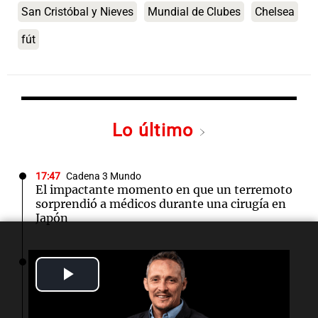
San Cristóbal y Nieves
Mundial de Clubes
Chelsea
fút
Lo último
17:47
Cadena 3 Mundo
El impactante momento en que un terremoto
sorprendió a médicos durante una cirugía en
Japón
17:32
Ciencia
Play
Una proteína ancestral podría revolucionar la
inmunoterapia contra el cáncer
Video