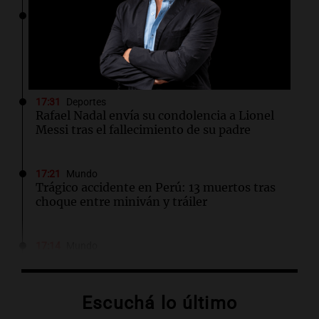
17:31
Ciencia
La cantidad de ejercicio necesaria para
proteger el corazón es mayor de lo que se
creía
17:31
Deportes
Rafael Nadal envía su condolencia a Lionel
Messi tras el fallecimiento de su padre
17:21
Mundo
Trágico accidente en Perú: 13 muertos tras
choque entre miniván y tráiler
17:14
Mundo
El ICE critica cobertura de la AP sobre su
política de videos de cámaras corporales
Escuchá lo último
17:14
Sociedad