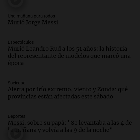
Una mañana para todos
Episodios
Una mañana para todos
Audio.
Ley de Propiedad Privada: el revés
Murió Jorge Messi
en el Congreso expuso una debilidad
comunicacional del Gobierno
Una mañana para todos
Espectáculos
Episodios
Murió Leandro Rud a los 51 años: la historia
Audio.
Casabindo se prepara para una
del representante de modelos que marcó una
celebración única: 30.000 turistas y el
época
tradicional Toreo de la Vincha
Una mañana para todos
Sociedad
Episodios
Alerta por frío extremo, viento y Zonda: qué
Audio.
Borges, abogada de Pourrain:
provincias están afectadas este sábado
"Tres hombres se lo llevaron para
hacerle preguntas y nunca regresó"
Una mañana para todos
Deportes
Episodios
Messi, sobre su papá: "Se levantaba a las 4 de
la mañana y volvía a las 9 de la noche"
Audio.
Voluntarios limpiaron 9.000
metros del río Suquía y retiraron hasta