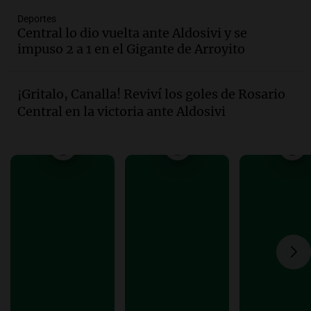
Episodios
Deportes
Audio.
Estiman que la inflación nacional
Central lo dio vuelta ante Aldosivi y se
de julio será menor al 2,9% registrado
impuso 2 a 1 en el Gigante de Arroyito
en CABA
Una mañana para todos
Episodios
¡Gritalo, Canalla! Reviví los goles de Rosario
Audio.
Altas Cumbres: rescataron a una
Central en la victoria ante Aldosivi
cabra que llevaba ocho días atrapada en
un precipicio
Una mañana para todos
Episodios
Audio.
Chile planteó mejorar la
conectividad fronteriza, aérea y digital
con Jujuy
Panorama Federal
Episodios
Audio.
Del fitness a la longevidad: por
qué crece el consumo de alimentos con
proteínas