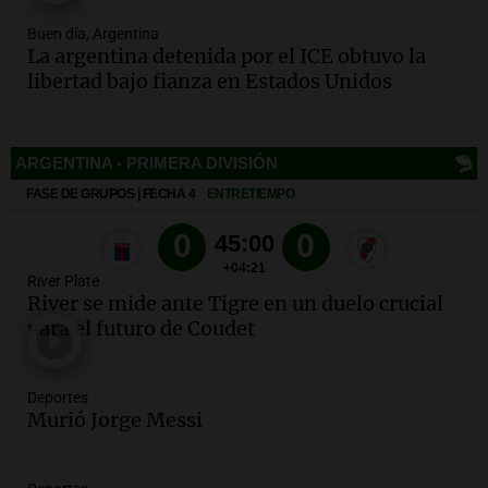
800 kilos de basura por jornada
Buen día, Argentina
Una mañana para todos
La argentina detenida por el ICE obtuvo la
Episodios
libertad bajo fianza en Estados Unidos
Audio.
La historia de la servilleta que
firmó Jorge Messi para el primer
contrato de Leo con Barcelona
Una mañana para todos
Episodios
Deportes
Audio.
Joan Gaspart: "Sin Jorge, no sé si
Messi hubiera llegado adonde llegó"
River Plate
Una mañana para todos
River se mide ante Tigre en un duelo crucial
Episodios
para el futuro de Coudet
Audio.
El orgullo y el sueño argentino de
Jorge Messi en una entrevista con Rony
Deportes
Vargas en 2007
Murió Jorge Messi
Una mañana para todos
Episodios