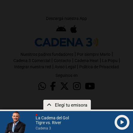
Descargá nuestra App
|
|
Nuestros padres fundadores
Por siempre Mario
|
|
|
|
Cadena 3 Comercial
Contacto
Cadena Heat
La Popu
|
|
Integrar nuestra red
Aviso Legal
Política de Privacidad
Seguinos en
Elegí tu emisora
La Cadena del Gol
Tigre vs. River
Cadena 3