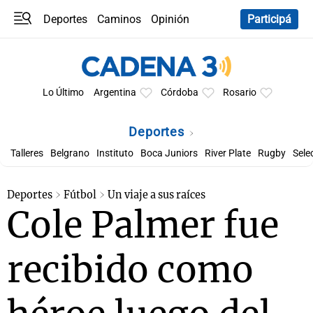
Deportes
Caminos
Opinión
Participá
Programas
Últimas coberturas
Últimas 24 h
En YouTube
Clima
Horóscopo
Lo Último
Argentina
Córdoba
Rosario
Deportes
Talleres
Belgrano
Instituto
Boca Juniors
River Plate
Rugby
Sele
Deportes
Fútbol
Un viaje a sus raíces
Cole Palmer fue
recibido como