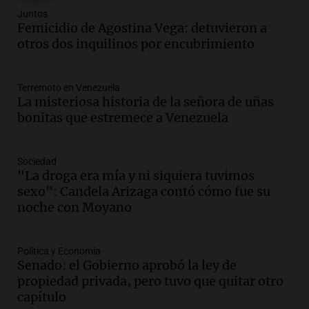
Juntos
Juntos
Episodios
Femicidio de Agostina Vega: detuvieron a
Audio.
Clases de tango y milonga en la
otros dos inquilinos por encubrimiento
Confitería El Oriental: una propuesta
cultural imperdible
Noticias
Terremoto en Venezuela
La misteriosa historia de la señora de uñas
Episodios
bonitas que estremece a Venezuela
Audio.
Más de la mitad de la población
reza en la intimidad, según un informe
de la UBA
Sociedad
El dato confiable
"La droga era mía y ni siquiera tuvimos
Episodios
sexo": Candela Arizaga contó cómo fue su
Audio.
Cientos de fieles celebran a San
noche con Moyano
Cayetano pidiendo trabajo y salud en
Córdoba
Política y Economía
Panorama Federal
Senado: el Gobierno aprobó la ley de
Episodios
propiedad privada, pero tuvo que quitar otro
Audio.
"Tiene que haber una
capítulo
reglamentación": el reclamo del Kennel