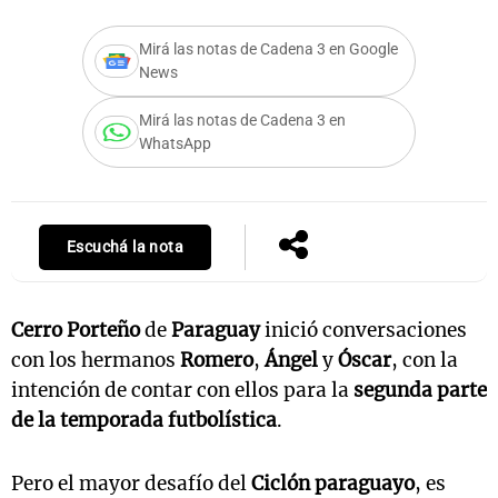
Mirá las notas de Cadena 3 en Google
News
Mirá las notas de Cadena 3 en
WhatsApp
Escuchá la nota
Cerro Porteño
de
Paraguay
inició conversaciones
con los hermanos
Romero
,
Ángel
y
Óscar
, con la
intención de contar con ellos para la
segunda parte
de la temporada futbolística
.
Pero el mayor desafío del
Ciclón paraguayo
, es