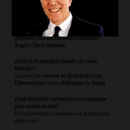
¿Qué equipo está en conversaciones con los
hermanos Romero?
Cerro Porteño
de
Paraguay
está en
conversaciones.
¿Quiénes son los hermanos Romero?
Ángel
y
Óscar Romero
.
¿Cuál es el principal desafío de Cerro
Porteño?
Superar los
octavos de final de la Copa
Libertadores
contra
Palmeiras
de
Brasil
.
¿Qué obstáculo enfrentan los hermanos
para unirse al club?
El componente económico es el principal
obstáculo.