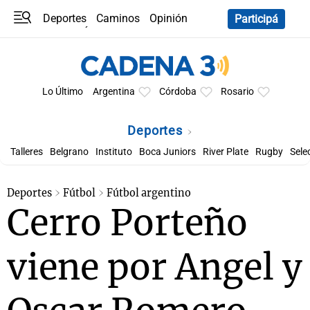
Deportes
Caminos
Opinión
Participá
Programas
Últimas coberturas
Últimas 24 h
En YouTube
Clima
Horóscopo
Lo Último
Argentina
Córdoba
Rosario
Deportes
Talleres
Belgrano
Instituto
Boca Juniors
River Plate
Rugby
Sele
Deportes
Fútbol
Fútbol argentino
Cerro Porteño
viene por Angel y