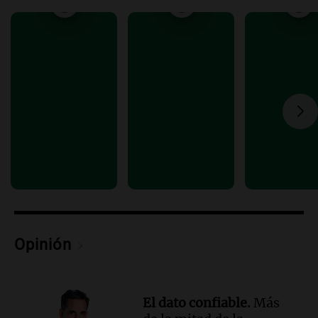
Episodios
Audio.
Uspallata enfrenta un temporal
de nieve que deja varados a 1500
camiones por más de 24 días
Noticias
Episodios
Audio.
Exigen justicia por Débora:
"Lamentablemente nadie va a
devolvérnosla"
Siempre Juntos Rosario
Episodios
Audio.
Se divorciaron y la Justicia
ordenó que ella le pague una renta por
vivir en la casa familiar
Opinión
Desayuno de Juntos
Episodios
El dato confiable.
Más