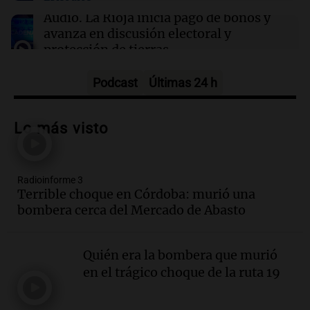
Audio.
La Rioja inicia pago de bonos y
avanza en discusión electoral y
protección de tierras
Panorama Federal
Episodios
Podcast
Últimas 24 h
Audio.
Los Tekis presentaron
"Cordillera y Mar" y llenaron de
Lo más visto
carnaval el estudio de Cadena 3
Juntos
Episodios
Radioinforme 3
Audio.
La Expo La Bulaye 2026
Terrible choque en Córdoba: murió una
comienza con sorpresas y grandes
bombera cerca del Mercado de Abasto
premios para los visitantes
Noticias
Episodios
Quién era la bombera que murió
Audio.
Córdoba: destituyeron a la
en el trágico choque de la ruta 19
intendenta interina de Villa Santa Cruz
del Lago y se atrincheró