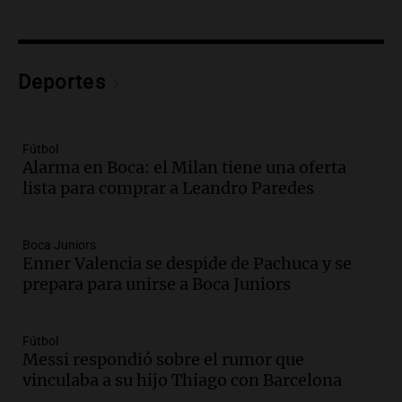
Club por los criaderos de perros
Noticias Rosario
Episodios
Audio.
Trump acusa a México de
Deportes
perjudicar la economía estadounidense
y defiende sus aranceles
Panorama Federal
Fútbol
Episodios
Alarma en Boca: el Milan tiene una oferta
lista para comprar a Leandro Paredes
Audio.
México y Perú reanudan
relaciones diplomáticas tras nueve
meses de ruptura por asilo político
Boca Juniors
Panorama Federal
Enner Valencia se despide de Pachuca y se
Episodios
prepara para unirse a Boca Juniors
Audio.
Kicillof critica represión en
marcha y otras noticias nacionales de
este miércoles
Fútbol
Noticias
Messi respondió sobre el rumor que
Episodios
vinculaba a su hijo Thiago con Barcelona