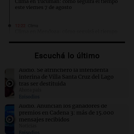
Clima en Tucumán: cómo seguirá el tiempo
este viernes 7 de agosto
12:22
Clima
Clima en Mendoza: cómo seguirá el tiempo
este viernes 7 de agosto
Escuchá lo último
12:17
Clima
Clima en Santa Fe: cómo seguirá el tiempo
este viernes 7 de agosto
Audio.
Se atrincheró la intendenta
interina de Villa Santa Cruz del Lago
tras ser destituida
12:13
Juntos
Ahora país
Destituyeron a la intendenta interina de Villa
Episodios
Santa Cruz del Lago y se atrincheró
Audio.
Anuncian los ganadores de
premios en Cadena 3: más de 15.000
12:13
Sociedad
mensajes recibidos
Quiniela la primera de la mañana: conocé los
Noticias
números ganadores de hoy viernes 7 de
Episodios
agosto.