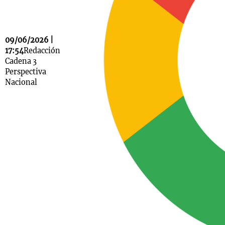
09/06/2026 |
Notas
17:54
Redacción
s
Notas
Cadena 3
La Sole en
Perspectiva
ial
Mundial 2026
Cadena 3
Nacional