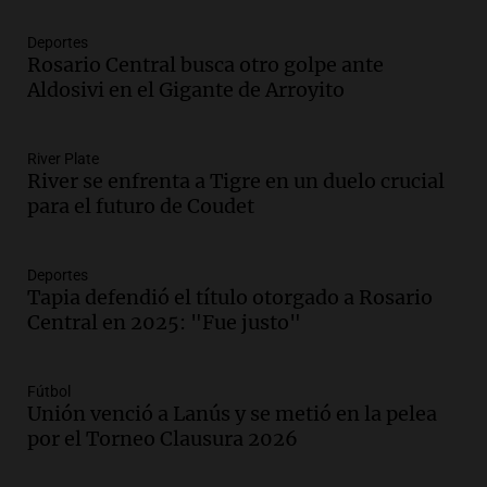
Audio.
Donald Trump acusa a México de
perjudicar a Estados Unidos en medio de
Deportes
tensiones y críticas
Rosario Central busca otro golpe ante
Panorama Federal
Aldosivi en el Gigante de Arroyito
Episodios
Audio.
Oncativo presenta su 52ª Fiesta
Nacional del Salame con la novedad de la
River Plate
River se enfrenta a Tigre en un duelo crucial
variedad “ultra premium”
para el futuro de Coudet
Juntos
Episodios
Audio.
El reclamo del sector industrial
Deportes
tras las críticas de Caputo: "Somos seres
Tapia defendió el título otorgado a Rosario
humanos que trabajamos"
Central en 2025: "Fue justo"
Noticias Rosario
Episodios
Audio.
Suspenden clases en Bariloche y
Fútbol
Unión venció a Lanús y se metió en la pelea
alrededores por nevadas y malas
por el Torneo Clausura 2026
condiciones de circulación
Panorama Federal