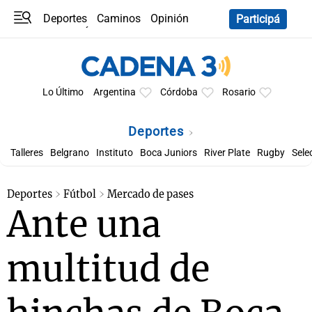
Deportes
Caminos
Opinión
Participá
Programas
Últimas coberturas
Últimas 24 h
En YouTube
Clima
Horóscopo
Lo Último
Argentina
Córdoba
Rosario
Deportes
Talleres
Belgrano
Instituto
Boca Juniors
River Plate
Rugby
Sele
Deportes
Fútbol
Mercado de pases
Ante una
multitud de