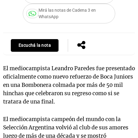
Mirá las notas de Cadena 3 en
WhatsApp
Notas
s
Notas
La Sole en
Escuchá la nota
ial
Mundial 2026
Cadena 3
El mediocampista Leandro Paredes fue presentado
oficialmente como nuevo refuerzo de Boca Juniors
en una Bombonera colmada por más de 50 mil
hinchas que celebraron su regreso como si se
tratara de una final.
El mediocampista campeón del mundo con la
Selección Argentina volvió al club de sus amores
luego de más de una década y se mostró