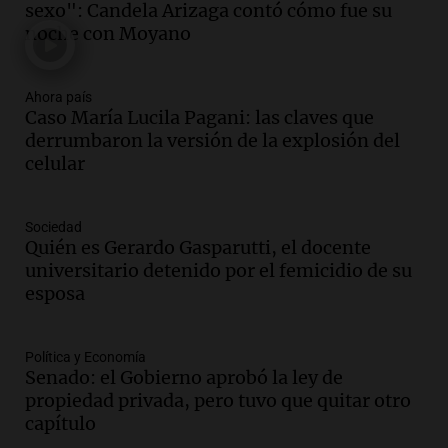
sexo": Candela Arizaga contó cómo fue su
de julio de 2026
noche con Moyano
Panorama Federal
Episodios
Audio.
Defensa Civil de Córdoba recibió
Ahora país
casi 1.500 llamados por fuertes vientos
Caso María Lucila Pagani: las claves que
de hasta 90 km/h
derrumbaron la versión de la explosión del
Panorama Federal
celular
Episodios
Audio.
La gestión de envases
Sociedad
fitosanitarios y su impacto en la
Quién es Gerardo Gasparutti, el docente
sustentabilidad agrícola en Argentina
universitario detenido por el femicidio de su
Panorama Federal
esposa
Episodios
Audio.
La siembra de trigo y cebada
finaliza con buenas reservas de
Política y Economía
Senado: el Gobierno aprobó la ley de
humedad en todo el país
propiedad privada, pero tuvo que quitar otro
Panorama Federal
capítulo
Episodios