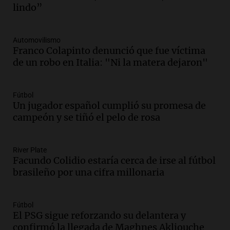
Episodios
lindo”
Audio.
Mendoza se prepara para un fin
de semana helado y protestas por ley de
Automovilismo
tierras
Franco Colapinto denunció que fue víctima
Panorama Federal
de un robo en Italia: "Ni la matera dejaron"
Episodios
Audio.
Río Gallegos enfrenta frío
intenso y movilizaciones contra el
Fútbol
kirchnerismo
Un jugador español cumplió su promesa de
Panorama Federal
campeón y se tiñó el pelo de rosa
Episodios
Audio.
Debate en el Senado sobre
River Plate
propiedad privada y cuestionamientos a
Facundo Colidio estaría cerca de irse al fútbol
la soberanía digital en Argentina
brasileño por una cifra millonaria
Panorama Federal
Episodios
Audio.
Mendoza se prepara para un fin
Fútbol
El PSG sigue reforzando su delantera y
de semana helado y ciudadanos
confirmó la llegada de Maghnes Akliouche
marchan contra reforma de tierras