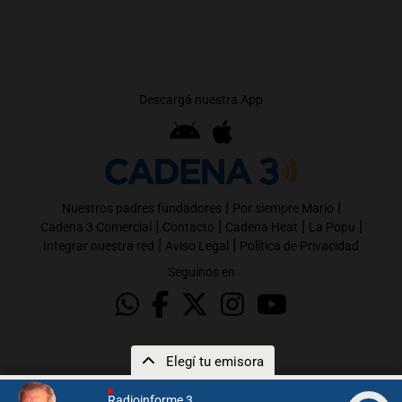
Descargá nuestra App
|
|
Nuestros padres fundadores
Por siempre Mario
|
|
|
|
Cadena 3 Comercial
Contacto
Cadena Heat
La Popu
|
|
Integrar nuestra red
Aviso Legal
Política de Privacidad
Seguinos en
Elegí tu emisora
Radioinforme 3