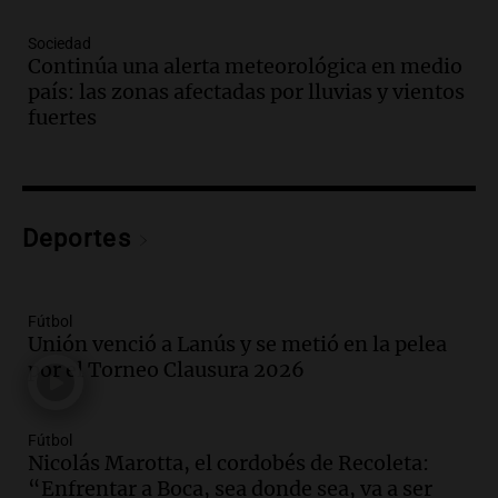
Audio.
Movilizaciones en Córdoba:
organizaciones sociales se unen contra
Sociedad
la eliminación de beneficios económicos
Continúa una alerta meteorológica en medio
Panorama Federal
país: las zonas afectadas por lluvias y vientos
Episodios
fuertes
Audio.
Comienza el Cuarto Festival de
Coros Infantos Juveniles en Córdoba en
homenaje al maestro Pelli
Panorama Federal
Deportes
Episodios
Audio.
Cierre de actividades corales en
Córdoba con concierto solidario y
recolección de alimentos
Fútbol
Unión venció a Lanús y se metió en la pelea
Panorama Federal
por el Torneo Clausura 2026
Episodios
Audio.
Sin traje de neoprene, compite en
el Mundial de Natación en aguas gélidas
Fútbol
frente al Perito Moreno
Nicolás Marotta, el cordobés de Recoleta:
Turno Noche
“Enfrentar a Boca, sea donde sea, va a ser