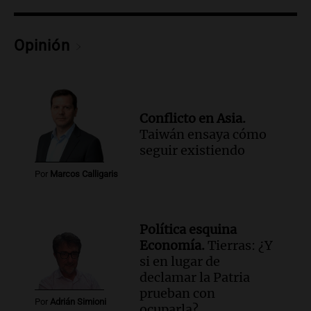
avanza con testimonios clave sobre el
accidente en Villa Dolores
Panorama Federal
Opinión
Episodios
Conflicto en Asia.
Taiwán ensaya cómo
seguir existiendo
Por
Marcos Calligaris
Política esquina
Economía.
Tierras: ¿Y
si en lugar de
declamar la Patria
prueban con
Por
Adrián Simioni
ocuparla?