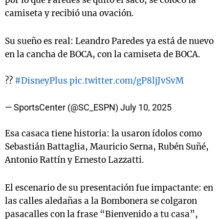
por lo que Paredes se quitó el saco, se colocó la
camiseta y recibió una ovación.
Su sueño es real: Leandro Paredes ya está de nuevo
en la cancha de BOCA, con la camiseta de BOCA.
??
#DisneyPlus
pic.twitter.com/gP8ljJvSvM
— SportsCenter (@SC_ESPN)
July 10, 2025
Esa casaca tiene historia: la usaron ídolos como
Sebastián Battaglia, Mauricio Serna, Rubén Suñé,
Antonio Rattín y Ernesto Lazzatti.
El escenario de su presentación fue impactante: en
las calles aledañas a la Bombonera se colgaron
pasacalles con la frase “Bienvenido a tu casa”,