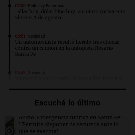
07:00
Política y Economía
Dólar hoy, dólar blue hoy: a cuánto cotiza este
viernes 7 de agosto
06:51
Sociedad
Un automovilista resultó herido tras chocar
contra un camión en la autopista Rosario-
Santa Fe
06:43
Sociedad
Viernes frío en Rosario: la sensación térmica
cayó bajo cero y la máxima llegará a 15°C
Escuchá lo último
06:40
Radioinforme 3
Terrible choque en Córdoba: murió una
bombera cerca del Mercado de Abasto
Audio.
Emergencia hídrica en Santa Fe:
"Permite disponer de recursos ante lo
que se avecina"
06:27
Mundo