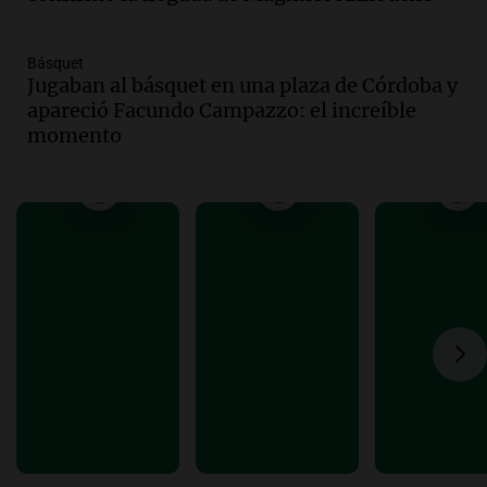
Panorama Federal
Episodios
Básquet
Jugaban al básquet en una plaza de Córdoba y
Audio.
El "Mono" de Kapanga
apareció Facundo Campazzo: el increíble
adelantó su show en Rosario.
momento
Viva la Radio Rosario
Episodios
Audio.
Condenan a tres años de prisión
en suspenso a hombre por simular robo
de recaudación en San Luis
Panorama Federal
Episodios
Audio.
Medicina reproductiva, entre la
ayuda por problemas de fertilidad y la
ostentación de millonarios
Amamos Argentina
Episodios
Audio.
El juicio contra Oscar González