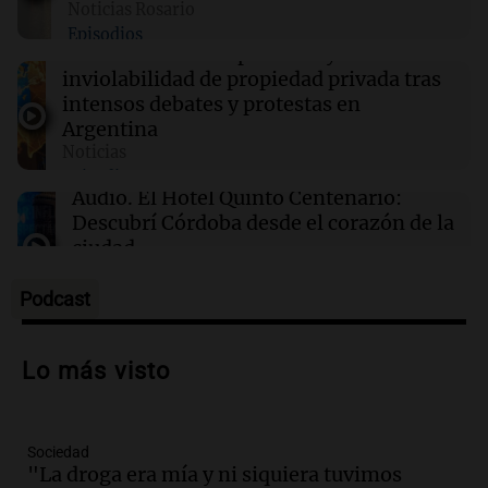
Noticias Rosario
Drones ucranianos impactan almacén de
Episodios
minorista ruso en los Urales tras reciente
Audio.
El Senado aprueba ley de
ataque
inviolabilidad de propiedad privada tras
intensos debates y protestas en
Argentina
06:05
Política y Economía
Senado: el Gobierno aprobó la ley de
Noticias
propiedad privada, pero tuvo que quitar otro
Episodios
capítulo
Audio.
El Hotel Quinto Centenario:
Descubrí Córdoba desde el corazón de la
ciudad
Noticias
Episodios
Podcast
Audio.
Los fieles ya participan de la
celebración de San Cayetano en Rosario
Lo más visto
Noticias Rosario
Episodios
Sociedad
Audio.
Aumentan los peajes en Córdoba:
"La droga era mía y ni siquiera tuvimos
nueva tarifa del 2,3% activa desde el 9