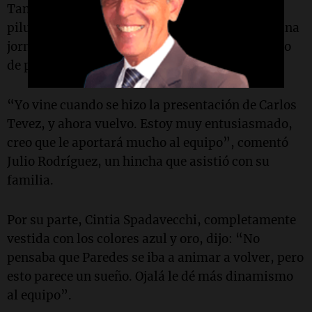
También se comercializaron los clásicos gorros
piluso (a 20 mil pesos) y viseras (a 10 mil), en una
jornada que combinó emoción, negocio y sentido
de pertenencia.
“Yo vine cuando se hizo la presentación de Carlos
Tevez, y ahora vuelvo. Estoy muy entusiasmado,
creo que le aportará mucho al equipo”, comentó
Julio Rodríguez, un hincha que asistió con su
familia.
Por su parte, Cintia Spadavecchi, completamente
vestida con los colores azul y oro, dijo: “No
pensaba que Paredes se iba a animar a volver, pero
esto parece un sueño. Ojalá le dé más dinamismo
al equipo”.