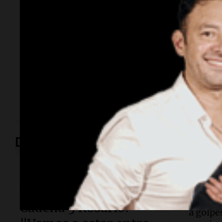
femicidio de su
esposa
Tiene 43 años y es un profesional de amplia
trayectoria académica e industrial en el sector
alimentario de Córdoba. Ocupaba un cargo directivo
en la Universidad Siglo 21 hasta su detención.
Deportes
Deportes
Fútbol
Walter Mazzanti en
Conmoc
fútbol:
Cadena 3 Rosario:
a golpe