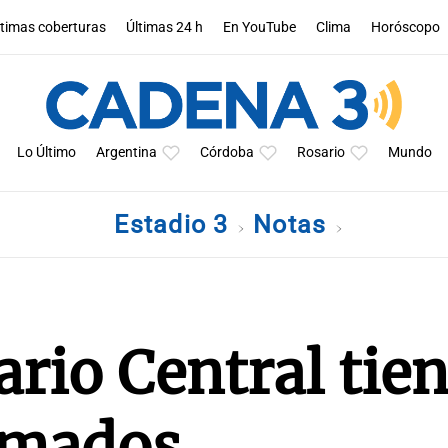
ltimas coberturas
Últimas 24 h
En YouTube
Clima
Horóscopo
Lo Último
Argentina
Córdoba
Rosario
Mundo
Estadio 3
Notas
ario Central tie
irmados