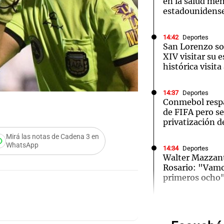
en la salud men
estadounidens
14:42
Deportes
San Lorenzo sol
XIV visitar su 
histórica visit
Notas
Notas
No
e en Cadena 3
El huracán de Arequito
Cadena 3 en
14:37
Deportes
Conmebol respa
de FIFA pero se
privatización d
Mirá las notas de Cadena 3 en
WhatsApp
14:34
Deportes
Walter Mazzant
Rosario: "Vamos
primeros ocho
Audio.
14:34
Mundo
Las acciones d
Lanza
a pesar de la p