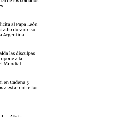
tal de los soldados
es
icita al Papa León
estadio durante su
Notas
a a Argentina
tas
Notas
Venezuela de
 Groenlandia
Comprometidos
Madur
lda las disculpas
 opone a la
el Mundial
i en Cadena 3
 a estar entre los
"
e SpaceX repuntan
ron una
osibilidad de ventas