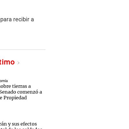
para recibir a
ltimo
nomía
sobre tierras a
l Senado comenzó a
de Propiedad
rán y sus efectos