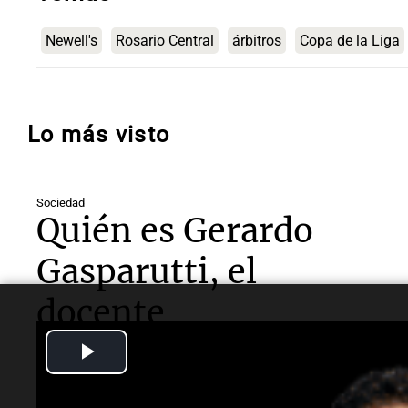
Newell's
Rosario Central
árbitros
Copa de la Liga
Lo más visto
Sociedad
Quién es Gerardo
Gasparutti, el
docente
universitario
Play
detenido por el
Video