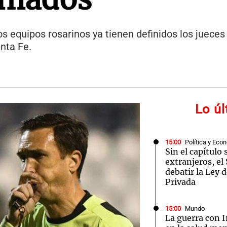
s equipos rosarinos ya tienen definidos los jueces 
anta Fe.
Lo ú
15:00
Política y Eco
Sin el capítulo 
extranjeros, e
debatir la Ley 
Privada
15:00
Mundo
La guerra con I