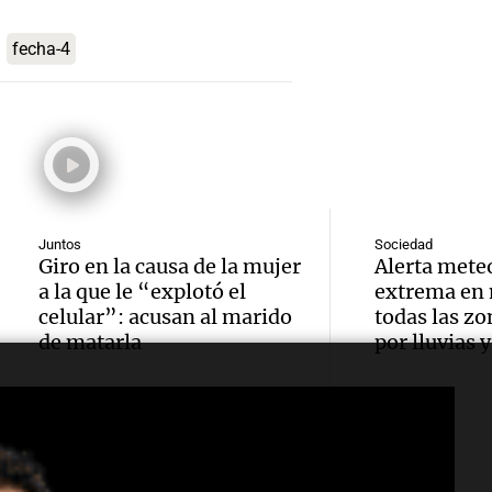
imput
Panorama F
edifici
Episodios
arrest
fecha-4
Audio.
Monti
agredi
viento
Panorama F
Audio.
niña d
Episodios
a Tafí 
Juan r
en Tu
con rá
250 mi
Panorama F
hasta 
Juntos
Sociedad
Episodios
de dól
Giro en la causa de la mujer
Alerta mete
y caus
a la que le “explotó el
extrema en 
Audio.
infrae
celular”: acusan al marido
todas las z
Panorama F
de matarla
por lluvias 
en Cór
a travé
Episodios
Audio.
bombe
Proyec
Gobie
comba
Vicuña