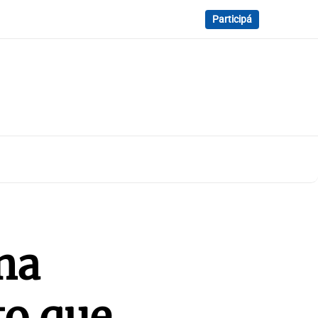
Participá
na
to que