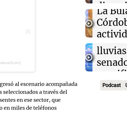
Audio.
divers
Congreso A
La Bul
Episodios
Galleg
campo
Córdo
enfren
Panorama F
Audio.
activi
Episodios
secuel
Mendo
horari
lluvias
celebr
apertu
senad
cadena3com)
apertu
Panorama F
manifi
Episodios
centro
oposic
ingresó al escenario acompañada
Podcast
Penite
s seleccionados a través del
de tier
Audio.
Park tr
sentes en ese sector, que
Audio.
Panorama F
o en miles de teléfonos
en Ros
años d
Episodios
Pedro
piden 
por fal