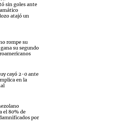
ó sin goles ante
ramático
dozo atajó un
Notas
tas
Notas
ino rompe su
Venezuela de
y gana su segundo
 Groenlandia
Comprometidos
Madur
troamericanos
juy cayó 2-0 ante
mplica en la
al
nezolano
a el 80% de
 damnificados por