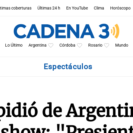
ltimas coberturas
Últimas 24 h
En YouTube
Clima
Horóscopo
Lo Último
Argentina
Córdoba
Rosario
Mundo
Espectáculos
pidió de Argenti
 show: "Presien