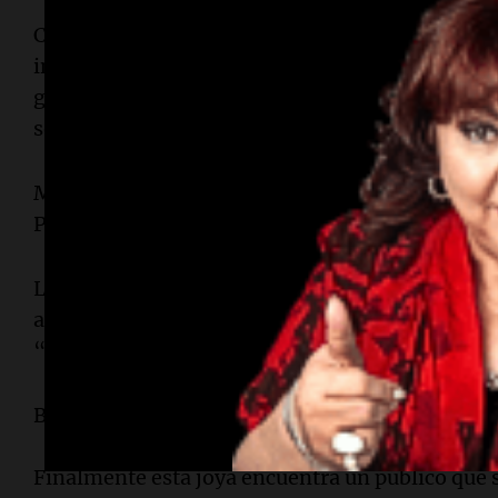
Con producción de Fénix Entertainment, el eve
internacional, con una veintena de músicos y ba
gigante con animaciones, juegos de luces en las 
sorpresa final con una loba gigante en medio de
Más de diez cambios de vestuario acompañaron 
Palermo, luego del primer show del viernes, ta
La canción elegida para empezar fue "La Fuerte
amigo argentino Bizarrap, y luego siguió con "G
“Las de la Intuición/Estoy Aquí”.
Buenos Aires haciendole justicia a POEM TO A
Finalmente está joya encuentra un público que s