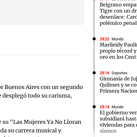
Belgrano empat
.
Tigre con un d
desenlace: Car
polémico penal
23:22
Mundo
Notas
Notas
No
Marileidy Paul
propio récord 
e en Cadena 3
El huracán de Arequito
Cadena 3 en
oro en los Cen
23:16
Deportes
Gimnasia de Ju
Quilmes y se co
or Buenos Aires con un segundo
Primera Nacion
 desplegó todo su carisma,
23:14
Mundo
El gobierno ve
subsidiará hast
e su "Las Mujeres Ya No Lloran
viviendas para
oda su carrera musical y
sismos