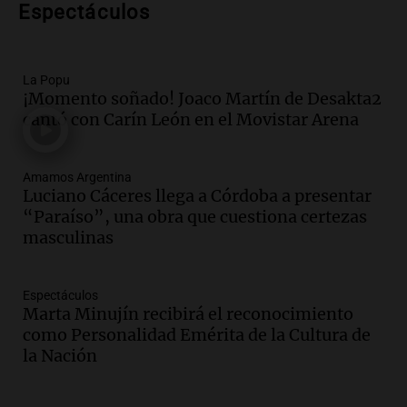
ante la detención y deportación en
Espectáculos
Estados Unidos
Panorama Federal
Episodios
La Popu
Audio.
Chile planteó mejorar la
¡Momento soñado! Joaco Martín de Desakta2
conectividad fronteriza, aérea y digital
cantó con Carín León en el Movistar Arena
con Jujuy
Panorama Federal
Amamos Argentina
Episodios
Luciano Cáceres llega a Córdoba a presentar
Audio.
Del fitness a la longevidad: por
“Paraíso”, una obra que cuestiona certezas
qué crece el consumo de alimentos con
masculinas
proteínas
Una mañana para todos
Episodios
Espectáculos
Marta Minujín recibirá el reconocimiento
Audio.
Investigan un asalto millonario a
como Personalidad Emérita de la Cultura de
la cooperativa Talamochita en Villa
la Nación
María
Panorama Federal
Episodios