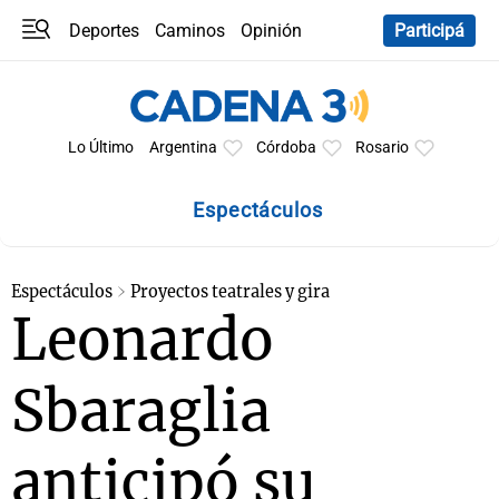
Deportes
Caminos
Opinión
Participá
Programas
Últimas coberturas
Últimas 24 h
En YouTube
Clima
Horóscopo
Lo Último
Argentina
Córdoba
Rosario
Espectáculos
Espectáculos
Proyectos teatrales y gira
Leonardo
Sbaraglia
anticipó su