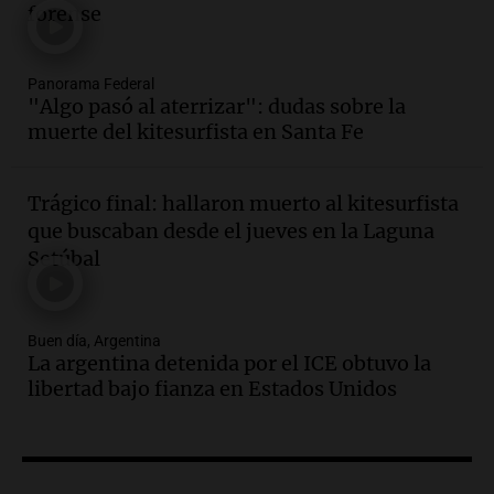
en CABA
forense
Una mañana para todos
Episodios
Audio.
El Senado provincial establece
Panorama Federal
"Algo pasó al aterrizar": dudas sobre la
protocolo contra ciberbullying y
muerte del kitesurfista en Santa Fe
grooming en escuelas de Salta
Panorama Federal
Episodios
Trágico final: hallaron muerto al kitesurfista
Audio.
Desayuno ideal: nutrición
que buscaban desde el jueves en la Laguna
personalizada y diversidad para romper
Setúbal
el ayuno nocturno
Panorama Federal
Episodios
Buen día, Argentina
Audio.
Altas Cumbres: rescataron a una
La argentina detenida por el ICE obtuvo la
cabra que llevaba ocho días atrapada en
libertad bajo fianza en Estados Unidos
un precipicio
Una mañana para todos
Episodios
Audio.
Matías, un inmigrante temoroso