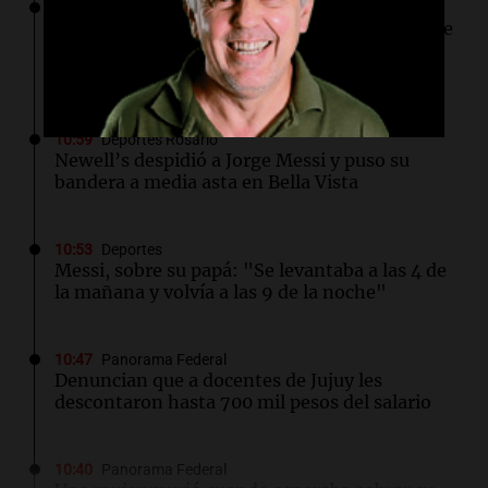
11:02
Panorama Federal
Detuvieron al agresor que golpeó brutalmente
al anciano de 88 años para robarle en
Concepción
10:59
Deportes Rosario
Newell’s despidió a Jorge Messi y puso su
bandera a media asta en Bella Vista
10:53
Deportes
Messi, sobre su papá: "Se levantaba a las 4 de
la mañana y volvía a las 9 de la noche"
10:47
Panorama Federal
Denuncian que a docentes de Jujuy les
descontaron hasta 700 mil pesos del salario
10:40
Panorama Federal