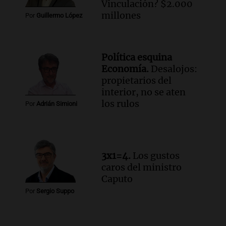
Vinculación? $2.000
Episodios
millones
Por
Guillermo López
Audio.
Vandalismo en San Miguel de
Tucumán: destruyeron 433 luminarias
públicas en 14 meses
Política esquina
Panorama Federal
Economía.
Desalojos:
Episodios
Audio.
San Miguel de Tucumán:
propietarios del
vandalismo destruye 433 luminarias
interior, no se aten
públicas en 14 meses y afecta la
los rulos
Por
Adrián Simioni
seguridad
Panorama Federal
Episodios
3x1=4.
Los gustos
caros del ministro
Caputo
Por
Sergio Suppo