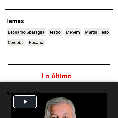
Temas
Leonardo Sbaraglia
teatro
Menem
Martín Fierro
Córdoba
Rosario
Lo último
11:16
Sociedad
Rosario Central despidió a Jorge Messi y
Play
acompañó a Lionel y su familia
Video