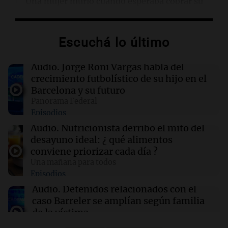
Una mujer murió cuando esperaba cobrar su
jubilación en un banco de San Luis
Escuchá lo último
10:40
Deportes
Jorge Messi: las fotos del padre y mentor de
Lionel, el crack que marcó una era
Audio.
Jorge Roni Vargas habla del
crecimiento futbolístico de su hijo en el
Barcelona y su futuro
10:38
Sociedad
Panorama Federal
Tras la muerte de Jorge Messi, suspendieron
Episodios
todos los partidos de Leones FC
Audio.
Nutricionista derribó el mito del
desayuno ideal: ¿ qué alimentos
10:38
La Popu
conviene priorizar cada día ?
¡Momento soñado! Joaco Martín de Desakta2
Una mañana para todos
cantó con Carín León en el Movistar Arena
Episodios
Audio.
Detenidos relacionados con el
caso Barreler se amplían según familia
de la víctima
Panorama Federal