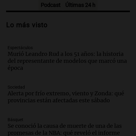
Episodios
Podcast
Últimas 24 h
Audio.
Análisis de la derrota legislativa
del oficialismo en el Congreso: El
Lo más visto
impacto en la opinión pública
Panorama Federal
Episodios
Espectáculos
Murió Leandro Rud a los 51 años: la historia
Audio.
Murió Jorge Messi
del representante de modelos que marcó una
Una mañana para todos
época
Episodios
Audio.
Mateo, a los 25 años, lucha
Sociedad
contra el tiempo: necesita un trasplante
Alerta por frío extremo, viento y Zonda: qué
para poder seguir viviend
provincias están afectadas este sábado
Una mañana para todos
Episodios
Básquet
Audio.
Estiman que la inflación nacional
Se conoció la causa de muerte de una de las
de julio será menor al 2,9% registrado
promesas de la NBA: qué reveló el informe