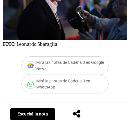
Notas
s
Notas
La Sole en
ial
Mundial 2026
Cadena 3
FOTO:
Leonardo Sbaraglia
Mirá las notas de Cadena 3 en Google
News
Mirá las notas de Cadena 3 en
WhatsApp
Escuchá la nota