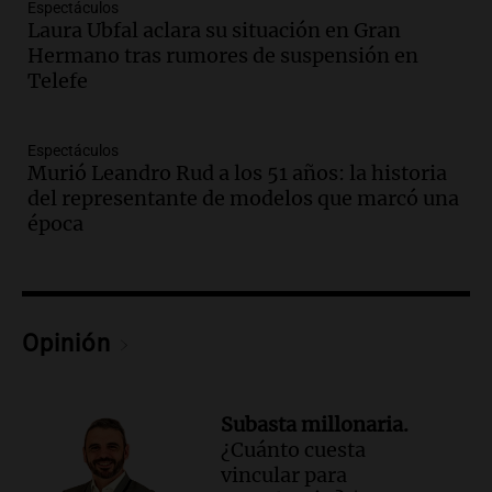
Espectáculos
Audio.
La construcción en Argentina
Laura Ubfal aclara su situación en Gran
cayó 4,1% en junio pero acumula un
Hermano tras rumores de suspensión en
aumento del 2,8% en el semestre
Telefe
Panorama Federal
Episodios
Audio.
La inflación en Buenos Aires se
Espectáculos
Murió Leandro Rud a los 51 años: la historia
acelera con un 2,9% en julio, según
del representante de modelos que marcó una
datos preliminares
época
Panorama Federal
Episodios
Audio.
La justicia niega pedido de
Facundo Moyano para levantar
perimetral sobre Candela Arizaga
Opinión
Panorama Federal
Episodios
Audio.
La inflación en Buenos Aires se
Subasta millonaria.
acelera al 2,9% en julio y anticipa datos
¿Cuánto cuesta
oficiales
vincular para
Panorama Federal