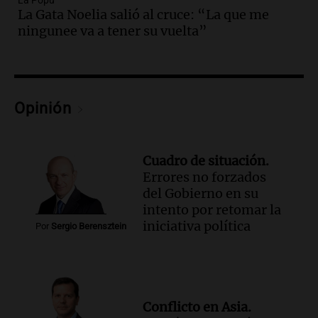
La Popu
Episodios
La Gata Noelia salió al cruce: “La que me
Audio.
Disminuyen las víctimas fatales
ningunee va a tener su vuelta”
por accidentes de tránsito en el primer
semestre de 2026
Panorama Federal
Episodios
Audio.
Nevadas en Bariloche obligan al
Opinión
uso de cadenas en el Cerro Catedral y
rutas circundantes
Panorama Federal
Cuadro de situación.
Episodios
Errores no forzados
Audio.
La santafesina Renata
del Gobierno en su
Reinheimer fue premiada a nivel
intento por retomar la
mundial: "La ciencia tiene muchas
iniciativa política
Por
Sergio Berensztein
facetas"
Noticias Rosario
Episodios
Audio.
Un camionero muere tras volcar
en la autopista Tucumán-Famagüeya
Conflicto en Asia.
cerca del puente Marianela