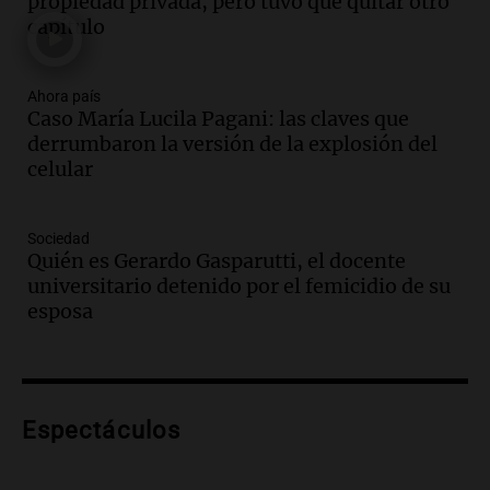
propiedad privada, pero tuvo que quitar otro
en Santa Lucía, Tucumán
capítulo
Panorama Federal
Episodios
Audio.
Aumento de tarifas de luz en
Ahora país
Caso María Lucila Pagani: las claves que
Tucumán afecta a hogares con subas de
derrumbaron la versión de la explosión del
hasta el 38% en agosto
celular
Panorama Federal
Episodios
Audio.
El primer semestre de 2026
Sociedad
reporta menos víctimas fatales en
Quién es Gerardo Gasparutti, el docente
accidentes de tránsito en Mendoza
universitario detenido por el femicidio de su
Panorama Federal
esposa
Episodios
Audio.
El gobierno de La Rioja lanzará
pago en chachos para empleados
públicos a partir del 17 de octubre
Espectáculos
Noticias
Episodios