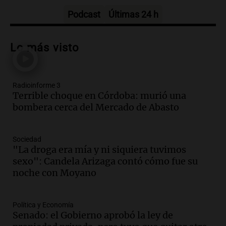
La Mesa de Café
Episodios
Podcast
Últimas 24 h
Audio.
Detuvieron al hijo de Fran
Riquelme tras un operativo con 10
Lo más visto
allanamientos en Rosario
Noticias Rosario
Episodios
Radioinforme 3
Audio.
El obispo de Buenos Aires
Terrible choque en Córdoba: murió una
anticipa humilidad en el Santuario de
bombera cerca del Mercado de Abasto
San Cayetano
Panorama Federal
Episodios
Sociedad
Audio.
El obispo de Buenos Aires
"La droga era mía y ni siquiera tuvimos
anticipa su homilía en el Santuario de
sexo": Candela Arizaga contó cómo fue su
San Cayetano en Liniers
noche con Moyano
Panorama Federal
Episodios
Política y Economía
Audio.
Prisión preventiva para
Senado: el Gobierno aprobó la ley de
motociclista por intento de homicidio