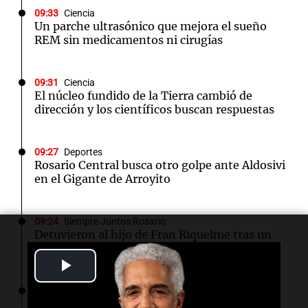
09:33
Ciencia
Un parche ultrasónico que mejora el sueño
REM sin medicamentos ni cirugías
09:31
Ciencia
El núcleo fundido de la Tierra cambió de
dirección y los científicos buscan respuestas
09:27
Deportes
Rosario Central busca otro golpe ante Aldosivi
en el Gigante de Arroyito
09:24
Siempre Juntos Rosario
Detuvieron al hijo de Fran Riquelme tras un
operativo con 10 allanamientos en Rosario
Play
09:20
Radioinforme 3
Video
Ciudadanía italiana: un fallo abrió una vía de