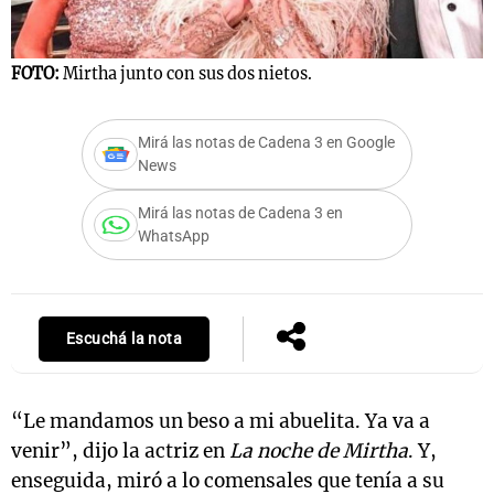
FOTO:
Mirtha junto con sus dos nietos.
Notas
s
Notas
Mirá las notas de Cadena 3 en Google
La Sole en
News
ial
Mundial 2026
Cadena 3
Mirá las notas de Cadena 3 en
WhatsApp
Escuchá la nota
“Le mandamos un beso a mi abuelita. Ya va a
venir”, dijo la actriz en
La noche de Mirtha
. Y,
enseguida, miró a lo comensales que tenía a su