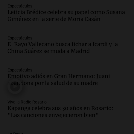
Audio.
Luis Herrera
Espectáculos
Leticia Brédice celebra su papel como Susana
Actualidad
Giménez en la serie de Moria Casán
Episodios
Audio.
Los empleados públicos en
Espectáculos
Córdoba ganan más del doble que los
El Rayo Vallecano busca fichar a Icardi y la
privados, según un estudio
China Suárez se muda a Madrid
Noticias
Episodios
Espectáculos
Audio.
Cae colombiano acusado de venta
Emotivo adiós en Gran Hermano: Juani
de droga por delivery en el microcentro
abandona por la salud de su madre
y plazas de Mendoza
Panorama Federal
Episodios
Viva la Radio Rosario
Audio.
Disminuyen las víctimas fatales
Kapanga celebra sus 30 años en Rosario:
por accidentes de tránsito en el primer
"Las canciones envejecieron bien"
semestre del 2026
Panorama Federal