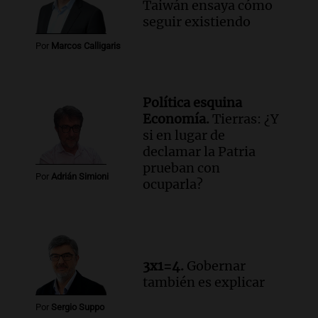
Taiwán ensaya cómo
Panorama Federal
seguir existiendo
Episodios
Audio.
Detienen a hombre con
Por
Marcos Calligaris
elementos robados en Rafaela durante
la madrugada del viernes
Panorama Federal
Política esquina
Episodios
Economía.
Tierras: ¿Y
Audio.
Violento robo en peluquería de
si en lugar de
Córdoba: delincuentes escapados con
declamar la Patria
dinero y objetos de valor
prueban con
Por
Adrián Simioni
Panorama Federal
ocuparla?
Episodios
3x1=4.
Gobernar
también es explicar
Por
Sergio Suppo