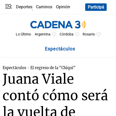
Deportes
Caminos
Opinión
Participá
Programas
Últimas coberturas
Últimas 24 h
En YouTube
Clima
Horóscopo
Lo Último
Argentina
Córdoba
Rosario
Espectáculos
Espectáculos
El regreso de la "Chiqui"
Juana Viale
contó cómo será
la vuelta de