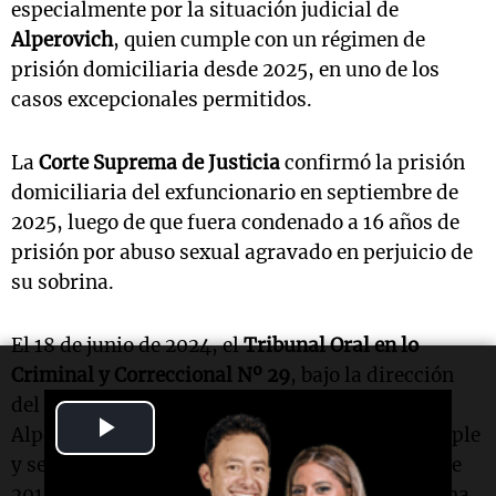
especialmente por la situación judicial de
Alperovich
, quien cumple con un régimen de
prisión domiciliaria desde 2025, en uno de los
casos excepcionales permitidos.
La
Corte Suprema de Justicia
confirmó la prisión
domiciliaria del exfuncionario en septiembre de
2025, luego de que fuera condenado a 16 años de
prisión por abuso sexual agravado en perjuicio de
su sobrina.
El 18 de junio de 2024, el
Tribunal Oral en lo
Criminal y Correccional Nº 29
, bajo la dirección
del juez
Ramos Padilla
, dictó la condena a
Play
Alperovich por tres hechos de abuso sexual simple
y seis de abuso sexual agravado, ocurridos entre
Video
2017 y 2018, en los que la víctima era una sobrina