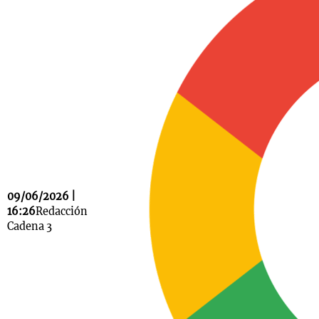
Notas
s
Notas
La Sole en
ial
Mundial 2026
Cadena 3
09/06/2026 |
16:26
Redacción
Cadena 3