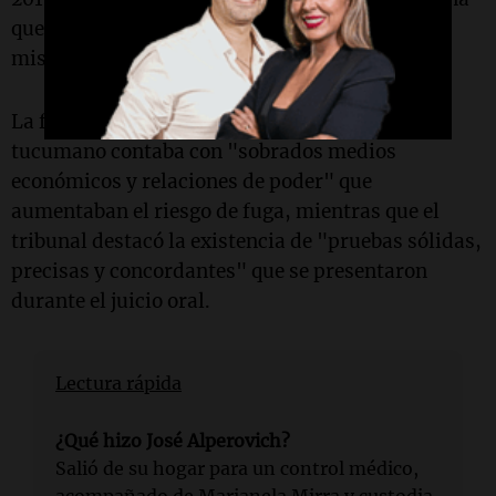
que trabajaba en su campaña electoral. En ese
mismo día, se ordenó su detención inmediata.
La fiscalía había señalado que el exmandatario
tucumano contaba con "sobrados medios
económicos y relaciones de poder" que
aumentaban el riesgo de fuga, mientras que el
tribunal destacó la existencia de "pruebas sólidas,
precisas y concordantes" que se presentaron
durante el juicio oral.
Lectura rápida
¿Qué hizo José Alperovich?
Salió de su hogar para un control médico,