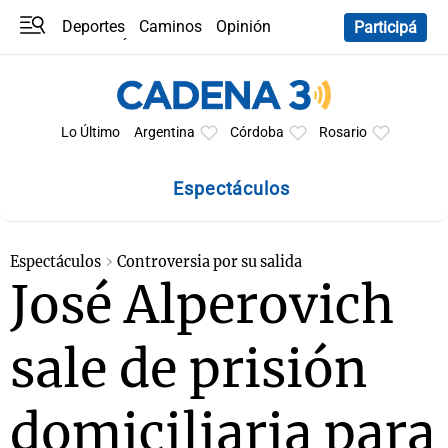
Deportes
Caminos
Opinión
Participá
Programas
Últimas coberturas
Últimas 24 h
En YouTube
Clima
Horóscopo
Lo Último
Argentina
Córdoba
Rosario
Espectáculos
Espectáculos
Controversia por su salida
José Alperovich
sale de prisión
domiciliaria para