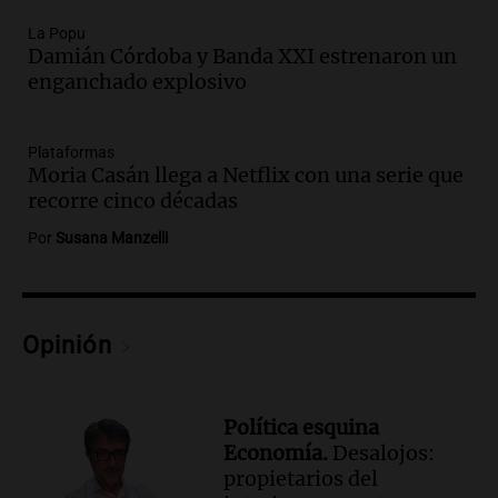
Audio.
Los gustos caros del ministro
Caputo | Por Sergio Suppo
La Popu
Damián Córdoba y Banda XXI estrenaron un
3x1:4
enganchado explosivo
Episodios
Audio.
Desalojos: propietarios del
interior, no se aten los rulos | Por
Plataformas
Moria Casán llega a Netflix con una serie que
Adrián Simioni
recorre cinco décadas
Política esquina Economía
Episodios
Por
Susana Manzelli
Audio.
Tras atrincherarse, la intendenta
interina de Villa Santa Cruz del Lago
aceptó dejar el cargo
Ahora país
Opinión
Episodios
Audio.
La justicia investiga una estafa
millonaria a través de una financiera en
Política esquina
Mendoza y San Rafael
Economía.
Desalojos:
Panorama Federal
propietarios del
Episodios