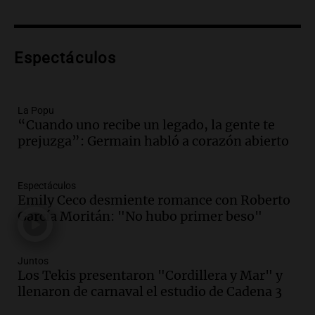
kitesurf
Panorama Federal
Episodios
Audio.
Solans Hoteles es patrocinante
Espectáculos
porque el concurso “abre un espacio a la
creatividad”
Edición 2026
La Popu
Episodios
“Cuando uno recibe un legado, la gente te
prejuzga”: Germain habló a corazón abierto
Audio.
Femicidio por fuego en el auto:
qué dijo la defensa del esposo acusado
Radioinforme 3
Espectáculos
Episodios
Emily Ceco desmiente romance con Roberto
García Moritán: "No hubo primer beso"
Audio.
Exconvicto con doble empleo
estatal: la SENAF asegura que se enteró
por los medios
Juntos
Radioinforme 3
Los Tekis presentaron "Cordillera y Mar" y
Episodios
llenaron de carnaval el estudio de Cadena 3