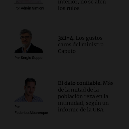
interior, no se aten
Audio.
Cómo serán los desalojos exprés
los rulos
Por
Adrián Simioni
y contratos de alquiler si se aprueba la
ley de propiedad privada
Ahora país
Episodios
3x1=4.
Los gustos
Audio.
Se inaugura la décimo primera
caros del ministro
exposición agrícola en Bulaya con
Caputo
diversas atracciones para todos
Por
Sergio Suppo
Panorama Federal
Episodios
Audio.
Se atrincheró la intendenta
interina de Villa Santa Cruz del Lago
El dato confiable.
Más
tras ser destituida
de la mitad de la
población reza en la
Ahora país
intimidad, según un
Episodios
Por
informe de la UBA
Federico Albarenque