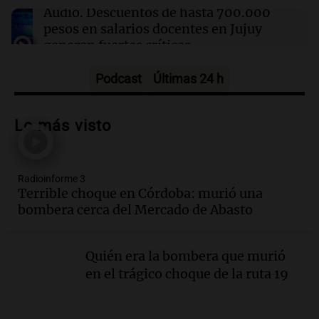
Audio.
Descuentos de hasta 700.000
pesos en salarios docentes en Jujuy
generan fuertes críticas
Panorama Federal
Episodios
Podcast
Últimas 24 h
Audio.
Docentes de Jujuy denuncian
descuentos de hasta 700.000 pesos en
Lo más visto
sus salarios y genera alarma
Panorama Federal
Episodios
Radioinforme 3
Audio.
Siniestro vial en Salta: una mujer
Terrible choque en Córdoba: murió una
fallece tras perder el control de su
bombera cerca del Mercado de Abasto
vehículo
Panorama Federal
Episodios
Quién era la bombera que murió
Audio.
Docentes de Jujuy enfrentan
en el trágico choque de la ruta 19
descuentos de hasta 700.000 pesos en
sus salarios, denuncian desde el
sindicato