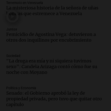
Panorama Federal
Terremoto en Venezuela
La misteriosa historia de la señora de uñas
Episodios
Audio.
La justicia reconoce el COVID
bonitas que estremece a Venezuela
como enfermedad laboral tras caso de
docente fallecido en 2021
Panorama Federal
Juntos
Femicidio de Agostina Vega: detuvieron a
Episodios
otros dos inquilinos por encubrimiento
Audio.
Mujer de más de 30 años muere
en un siniestro vial en circunvalación
Este-Oeste de Salta
Sociedad
Panorama Federal
"La droga era mía y ni siquiera tuvimos
Episodios
sexo": Candela Arizaga contó cómo fue su
Audio.
La justicia reconoce el COVID
noche con Moyano
como enfermedad laboral tras el
fallecimiento de un docente
Política y Economía
Panorama Federal
Senado: el Gobierno aprobó la ley de
Episodios
Audio.
Encuentran cuerpo en el Riacho
propiedad privada, pero tuvo que quitar otro
Santa Fe: se trataría de un hombre
capítulo
desaparecido mientras practicaba