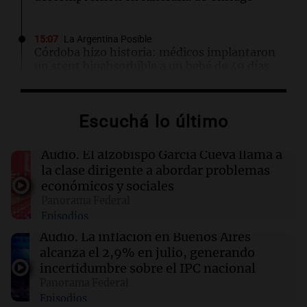
15:07
La Argentina Posible
Córdoba hizo historia: médicos implantaron
un stent bioabsorbible a un bebé de 49 días
15:07
Deportes
Escuchá lo último
La CAF respalda a Infantino tras el cierre del
proyecto FIFA Forward Enterprise
Audio.
El alzobispo García Cueva llama a
la clase dirigente a abordar problemas
15:02
Espectáculos
económicos y sociales
Emily Ceco desmiente romance con Roberto
Panorama Federal
García Moritán: "No hubo primer beso"
Episodios
Audio.
La inflación en Buenos Aires
15:00
Sociedad
alcanza el 2,9% en julio, generando
Quiniela matutina: conocé los números
incertidumbre sobre el IPC nacional
ganadores de hoy viernes 7 de agosto.
Panorama Federal
Episodios