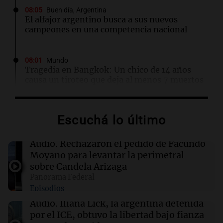
08:05
Buen día, Argentina
El alfajor argentino busca a sus nuevos
campeones en una competencia nacional
08:01
Mundo
Tragedia en Bangkok: Un chico de 14 años
causa un tiroteo que deja al menos 7 muertos
07:57
Cultura
Escuchá lo último
Aldo Sessa: el fotógrafo argentino que captura
la esencia del arte y la vida
Audio.
Rechazaron el pedido de Facundo
Moyano para levantar la perimetral
07:54
Buen día, Argentina
sobre Candela Arizaga
Jugueterías en transformación: crece la venta
Panorama Federal
online y cae el movimiento en los locales
Episodios
Audio.
Iliana Lick, la argentina detenida
07:44
Sociedad
por el ICE, obtuvo la libertad bajo fianza
Rechazaron el pedido de Facundo Moyano