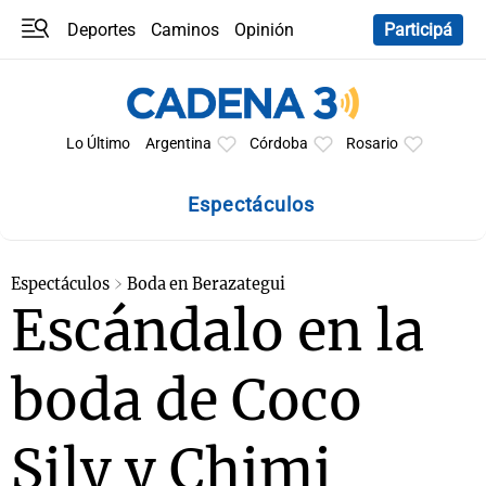
Deportes
Caminos
Opinión
Participá
Programas
Últimas coberturas
Últimas 24 h
En YouTube
Clima
Horóscopo
Lo Último
Argentina
Córdoba
Rosario
Espectáculos
Espectáculos
Boda en Berazategui
Escándalo en la
boda de Coco
Sily y Chimi