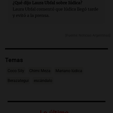
¿Qué dijo Laura Ubfal sobre Iúdica?
Laura Ubfal comentó que Iúdica llegó tarde
y evitó a la prensa.
[Fuente: Noticias Argentinas]
Temas
Coco Sily
Chimi Meza
Mariano Iúdica
Berazategui
escándalo
Lo último