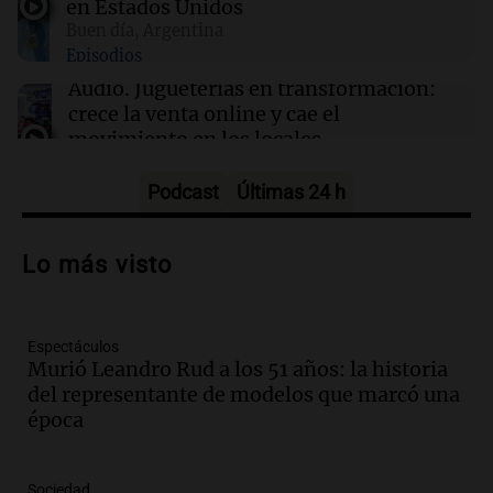
en Estados Unidos
para levantar la perimetral sobre Candela
Buen día, Argentina
Arizaga
Episodios
Audio.
Jugueterías en transformación:
crece la venta online y cae el
movimiento en los locales
Buen día, Argentina
Episodios
Podcast
Últimas 24 h
Audio.
Por qué nos cuesta decir que no y
qué consecuencias tiene ceder siempre
Lo más visto
Buen día, Argentina
Episodios
Espectáculos
Audio.
El alfajor argentino busca a sus
Murió Leandro Rud a los 51 años: la historia
nuevos campeones en una competencia
del representante de modelos que marcó una
nacional
época
Buen día, Argentina
Episodios
Audio.
El alfajor argentino busca a sus
Sociedad