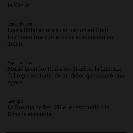
la Nación
Panorama Federal
Episodios
Audio.
1° gol de Rosario Central a
Aldosivi (Zalazar en contra) - relato
Espectáculos
Laura Ubfal aclara su situación en Gran
Gato Greco
Hermano tras rumores de suspensión en
Deportes Rosario
Telefe
Episodios
Audio.
Recomendaciones de vino
bonarda para disfrutar el fin de semana
Espectáculos
en Mendoza
Murió Leandro Rud a los 51 años: la historia
Panorama Federal
del representante de modelos que marcó una
Episodios
época
Audio.
Mañana inicia la gran exposición
en la Sociedad Rural de Bulaya con
actividades para toda la familia
La Popu
La Rosalía de Bell Ville le respondió a la
Panorama Federal
Rosalía española
Episodios
Audio.
Villa María presenta nuevos
edificios y una casa del estudiante para