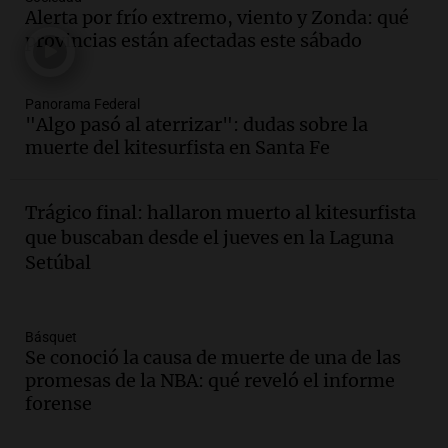
nuevos campeones en una competencia
Alerta por frío extremo, viento y Zonda: qué
nacional
provincias están afectadas este sábado
Buen día, Argentina
Episodios
Panorama Federal
Audio.
Mariano Moreno: pasiones
"Algo pasó al aterrizar": dudas sobre la
intensas y su legado en la revolución
muerte del kitesurfista en Santa Fe
argentina
Panorama Federal
Episodios
Trágico final: hallaron muerto al kitesurfista
Audio.
El Ensamble Municipal de Música
que buscaban desde el jueves en la Laguna
Ciudadana de Córdoba deleitó a los
Setúbal
oyentes de la radio a puro tango
Amamos Argentina
Episodios
Básquet
Audio.
Boletín de Calificaciones de
Se conoció la causa de muerte de una de las
Marcelo Lamberti (Rosario Central 2 - 1
promesas de la NBA: qué reveló el informe
Aldosivi)
forense
Deportes Rosario
Episodios