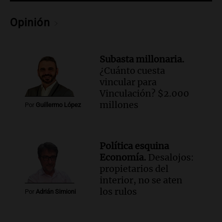
jóvenes de la región
Panorama Federal
Opinión
Episodios
Audio.
Preparativos finales para la gran
exposición en la sociedad rural de
Subasta millonaria.
Bulaya este sábado
¿Cuánto cuesta
Panorama Federal
vincular para
Episodios
Vinculación? $2.000
Audio.
Denuncias por represión en el
millones
Por
Guillermo López
Congreso y evacuación por derrame de
oxígeno en Montecastro
Panorama Federal
Política esquina
Episodios
Economía.
Desalojos:
Audio.
Río Gallegos reporta frío extremo
propietarios del
y llega avión para escuelas de la décima
interior, no se aten
brigada aérea
los rulos
Por
Adrián Simioni
Panorama Federal
Episodios