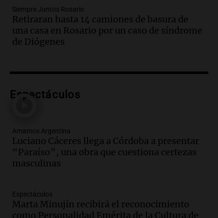
Siempre Juntos Rosario
Audio.
2° gol de Rosario Central a
Retiraran hasta 14 camiones de basura de
Aldosivi (Campaz) - relato Gato Greco
una casa en Rosario por un caso de síndrome
Deportes Rosario
de Diógenes
Episodios
Audio.
Nuevo desarrollo urbano y casa
del estudiante impulsan el crecimiento
en Villa María
Espectáculos
Panorama Federal
Episodios
Audio.
La gran exposición de la rural de
Amamos Argentina
la Bulaya abrirá sus puertas mañana con
Luciano Cáceres llega a Córdoba a presentar
diversas actividades y sorpresas
“Paraíso”, una obra que cuestiona certezas
Panorama Federal
masculinas
Episodios
Audio.
Villa María presenta nuevos
edificios y proyecta una casa del
Espectáculos
Marta Minujín recibirá el reconocimiento
estudiante con 48 municipios
como Personalidad Emérita de la Cultura de
involucrados