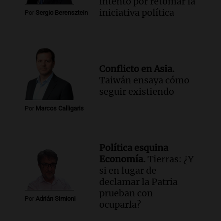
intento por retomar la
iniciativa política
Por
Sergio Berensztein
Conflicto en Asia.
Taiwán ensaya cómo
seguir existiendo
Por
Marcos Calligaris
Política esquina
Economía.
Tierras: ¿Y
si en lugar de
declamar la Patria
prueban con
Por
Adrián Simioni
ocuparla?