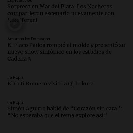
Espectáculos
Episodios
Sorpresa en Mar del Plata: Los Nocheros
Audio.
Kicillof critica la desregulación
compartieron escenario nuevamente con
financiera y el aumento de la morosidad
Kike Teruel
en Buenos Aires
Panorama Federal
Episodios
Amamos los Domingos
El Flaco Pailos rompió el molde y presentó su
Audio.
La UNT evalúa apelación ante la
nuevo show sinfónico en los estudios de
Corte Suprema tras fallo que aparta a
Cadena 3
Pagani como rector
Panorama Federal
Episodios
La Popu
Audio.
El cardenal Ángel Rossi advirtió
El Cuti Romero visitó a Q’ Lokura
que la justicia social viene siendo
“despreciada y burlada”
La Popu
Santa Misa
Simón Aguirre habló de “Corazón sin cara”:
Episodios
“No esperaba que el tema explote así”
Audio.
La Bulaya se prepara para el cierre
de su gran muestra anual con la
participación de miles de visitantes