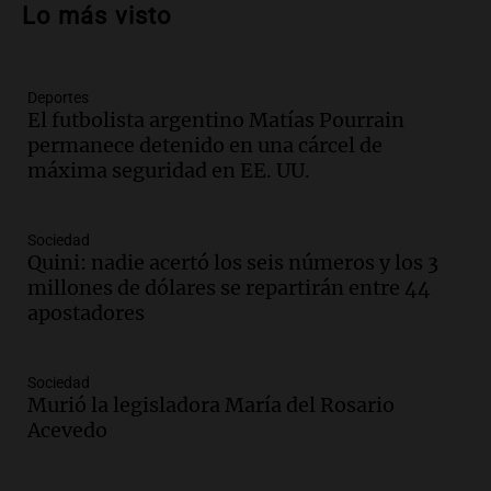
hablaron de su obra en Cadena 3
Lo más visto
Amamos los Domingos
Episodios
Deportes
Audio.
Córdoba espera a León XIV con el
El futbolista argentino Matías Pourrain
recuerdo del paso de Juan Pablo II: "Te
permanece detenido en una cárcel de
traspasaba con la mirada"
máxima seguridad en EE. UU.
Amamos los Domingos
Episodios
Audio.
El observatorio de Bosque Alegre,
Sociedad
un imperdible cordobés para los
Quini: nadie acertó los seis números y los 3
amantes de la astronomía
millones de dólares se repartirán entre 44
Amamos los Domingos
apostadores
Episodios
Audio.
“No entendíamos qué cantaban”:
Sociedad
la historia del club de Irlanda
Murió la legisladora María del Rosario
revolucionado por hinchas argentinos
Acevedo
Amamos los Domingos
Episodios