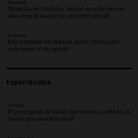
Audio.
Crisis diplomática: el embajador
Sociedad
Tragedia en Córdoba: murió un niño de tres
argentino regresa al país tras conflicto
años tras el ataque de un perro pitbull
con Brasil
Panorama Federal
Episodios
Sociedad
Audio.
Bomberos asisten a senderista
Frío extremo en Buenos Aires: clima para
con fractura de tobillo en refugio Doña
este lunes 10 de agosto
Rosa
Panorama Federal
Episodios
Audio.
Amaycha del Valle avanza en
Espectáculos
investigación internacional sobre asma
con nueva tecnología médica
Panorama Federal
Episodios
La Popu
El gran gesto de Ulises Bueno con La Moza, la
Audio.
Suspenden descuento en SUBE y
banda que se volvió viral
aumentan tarifas del SUBTE en Buenos
Aires desde agosto
Panorama Federal