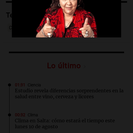
Temas
Cosquín
festival-nacional-de-folklore
Lo último
01:31
Ciencia
Estudio revela diferencias sorprendentes en la
salud entre vino, cerveza y licores
00:32
Clima
Clima en Salta: cómo estará el tiempo este
lunes 10 de agosto