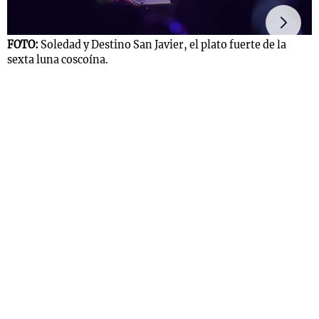
F
FOTO:
Soledad y Destino San Javier, el plato fuerte de la
s
sexta luna coscoína.
Notas
s
Notas
La Sole en
ial
Mundial 2026
Cadena 3