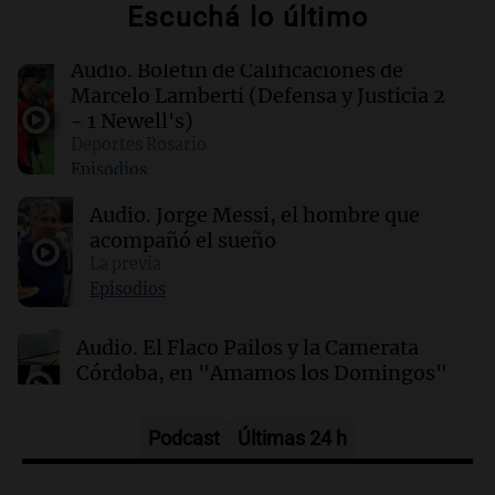
Escuchá lo último
00:11
Clima
Clima en Rosario: cómo estará el tiempo este
lunes 10 de agosto
Audio.
Boletín de Calificaciones de
Marcelo Lamberti (Defensa y Justicia 2
- 1 Newell's)
00:06
Clima
Deportes Rosario
Clima en CABA: cómo estará el tiempo este
Episodios
lunes 10 de agosto
Audio.
Jorge Messi, el hombre que
acompañó el sueño
00:02
Mundo
Hezly Rivera, campeona olímpica, conquista
La previa
su segundo título consecutivo en gimnasia de
Episodios
EE. UU.
Audio.
El Flaco Pailos y la Camerata
Córdoba, en "Amamos los Domingos"
Amamos los Domingos
Episodios
Podcast
Últimas 24 h
Audio.
Patricia Palmer y Mario Pasik