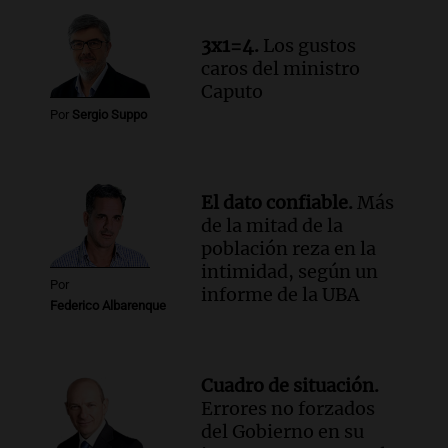
humildad en tiempos de tormenta
según San Ignacio de Loyola
3x1=4.
Los gustos
Panorama Federal
caros del ministro
Episodios
Caputo
Audio.
Tormentas y filtraciones: "El
Por
Sergio Suppo
agua entra por donde menos
imaginamos"
Una Mañana para todos Rosario
Episodios
El dato confiable.
Más
de la mitad de la
población reza en la
intimidad, según un
Por
informe de la UBA
Federico Albarenque
Cuadro de situación.
Errores no forzados
del Gobierno en su