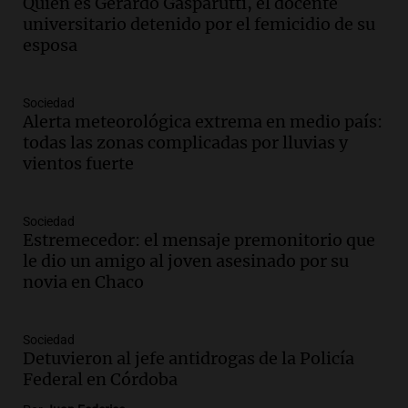
la mujer quemada en la E-53: por qué
Quién es Gerardo Gasparutti, el docente
detuvieron a su esposo
universitario detenido por el femicidio de su
Ahora país
esposa
Episodios
Audio.
Ulpiano Suárez se lanza como
Sociedad
candidato a gobernador de Mendoza
Alerta meteorológica extrema en medio país:
para 2027
todas las zonas complicadas por lluvias y
Panorama Federal
vientos fuerte
Episodios
Audio.
Críticas a autoridades por cierre
del paso internacional por intenso
Sociedad
Estremecedor: el mensaje premonitorio que
temporal de nieve en la alta montaña
le dio un amigo al joven asesinado por su
Panorama Federal
novia en Chaco
Episodios
Audio.
Consejo Deliberante de San
Miguel de Tucumán solicitará informe
Sociedad
tras explosión mortal en edificio
Detuvieron al jefe antidrogas de la Policía
Panorama Federal
Federal en Córdoba
Episodios