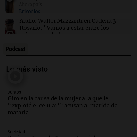
Ahora país
Episodios
14:17
Mundo
Kellogg adelanta la eliminación de colorantes
Audio.
Walter Mazzanti en Cadena 3
artificiales en sus cereales para fin de año
Rosario: "Vamos a estar entre los
primeros ocho"
Deportes Rosario
Episodios
Podcast
Audio.
Avanza el juicio a Oscar González
con nuevas declaraciones de testigos
Lo más visto
sobre el accidente
Panorama Federal
Episodios
Juntos
Audio.
El viento complica el combate
Giro en la causa de la mujer a la que le
del incendio forestal en Villa Yacanto
“explotó el celular”: acusan al marido de
Ahora país
matarla
Episodios
Audio.
Las claves del giro en la causa de
Sociedad