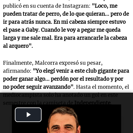
publicó en su cuenta de Instagram:
"Loco, me
pueden tratar de perro, de lo que quieran... pero de
ir para atrás nunca. En mi cabeza siempre estuvo
el pase a Gaby. Cuando le voy a pegar me queda
larga y me sale mal. Era para arrancarle la cabeza
al arquero".
Finalmente, Malcorra expresó su pesar,
afirmando:
"Yo elegí venir a este club gigante para
poder ganar algo... perdón por el resultado y por
no poder seguir avanzando"
. Hasta el momento, el
mediocampista solo ha anotado un gol en este
semestre con la camiseta de
Independiente
.
Play
Lectura rápida
Video