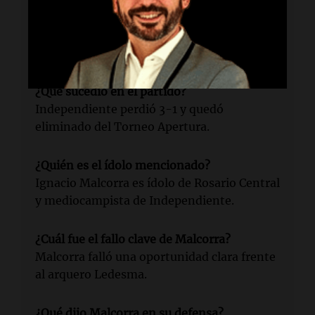
¿Qué acusaciones recibió Malcorra?
Se le acusó de "ir para atrás" en el partido
contra Rosario Central.
¿Qué sucedió en el partido?
Independiente perdió 3-1 y quedó
eliminado del Torneo Apertura.
¿Quién es el ídolo mencionado?
Ignacio Malcorra es ídolo de Rosario Central
y mediocampista de Independiente.
¿Cuál fue el fallo clave de Malcorra?
Malcorra falló una oportunidad clara frente
al arquero Ledesma.
¿Qué dijo Malcorra en su defensa?