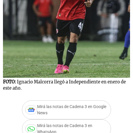
Notas
s
Notas
La Sole en
ial
Mundial 2026
Cadena 3
FOTO:
Ignacio Malcorra llegó a Independiente en enero de
este año.
Mirá las notas de Cadena 3 en Google
News
Mirá las notas de Cadena 3 en
WhatsApp