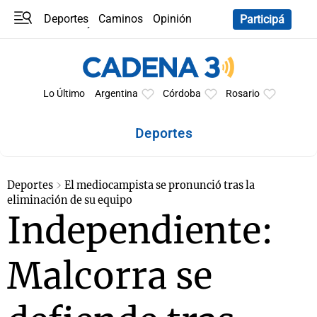
Deportes
Caminos
Opinión
Participá
Programas
Últimas coberturas
Últimas 24 h
En YouTube
Clima
Horóscopo
Lo Último
Argentina
Córdoba
Rosario
Deportes
Deportes
El mediocampista se pronunció tras la
eliminación de su equipo
Independiente:
Malcorra se