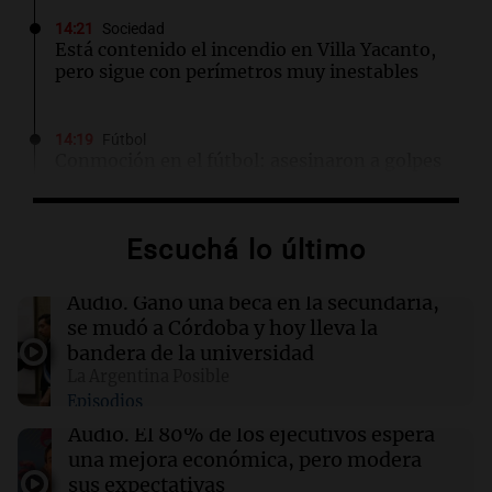
14:21
Sociedad
Está contenido el incendio en Villa Yacanto,
pero sigue con perímetros muy inestables
14:19
Fútbol
Conmoción en el fútbol: asesinaron a golpes
en un robo a un jugador de la selección de
Uganda
Escuchá lo último
14:19
Mundo
Trump y RWE U.S. Offshore firman acuerdo de
Audio.
Ganó una beca en la secundaria,
$1.200 millones para arrendamientos eólicos
se mudó a Córdoba y hoy lleva la
marinos
bandera de la universidad
La Argentina Posible
Episodios
14:17
Sociedad
Candela Arizaga declara sobre el caso de
Audio.
El 80% de los ejecutivos espera
Facundo Moyano en la Fiscalía de Buenos
una mejora económica, pero modera
Aires
sus expectativas