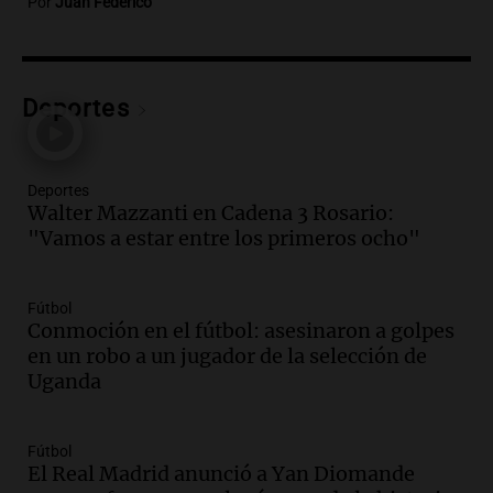
Por
Juan Federico
Audio.
Consejo Deliberante de San
Miguel de Tucumán pide informe tras
explosión en edificio de Montiagudo
Panorama Federal
Deportes
Episodios
Audio.
Cuatro policías imputados por
arrestar y agredir a una niña de 13 años
Deportes
en Tucumán
Walter Mazzanti en Cadena 3 Rosario:
Panorama Federal
"Vamos a estar entre los primeros ocho"
Episodios
Audio.
Fuertes vientos afectan a Tafí del
Valle con ráfagas de hasta 90 km/h y
Fútbol
causan daños
Conmoción en el fútbol: asesinaron a golpes
Panorama Federal
en un robo a un jugador de la selección de
Episodios
Uganda
Audio.
San Juan recibe 250 millones de
dólares para infraestructura a través del
Fútbol
Proyecto Vicuña de minería
El Real Madrid anunció a Yan Diomande
Noticias