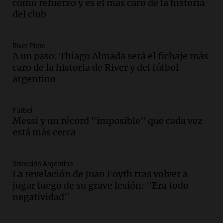
como refuerzo y es el más caro de la historia
Episodios
del club
Audio.
Fuego en Córdoba: bomberos
combaten un incendio forestal en Villa
Yacanto
River Plate
A un paso: Thiago Almada será el fichaje más
Ahora país
caro de la historia de River y del fútbol
Episodios
argentino
Audio.
Gobierno argentino enfrenta
crítica por falta de explicaciones sobre
la ley de tierras
Fútbol
Noticias
Messi y un récord "imposible" que cada vez
Episodios
está más cerca
Audio.
El gobierno sufre una derrota y
debe aceptar modificaciones en la ley de
tierras por falta de votos
Selección Argentina
La revelación de Juan Foyth tras volver a
Noticias
jugar luego de su grave lesión: "Era todo
Episodios
negatividad"
Audio.
Santa Cruz restituye salarios
descontados a docentes por paro en dos