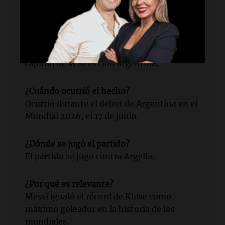
elogiando a Messi tras su hat-trick.
¿Quién es el protagonista principal?
El protagonista principal es Lionel Messi,
capitán de la Selección argentina.
¿Cuándo ocurrió el hecho?
Ocurrió durante el debut de Argentina en el
Mundial 2026, el 17 de junio.
¿Dónde se jugó el partido?
El partido se jugó contra Argelia.
¿Por qué es relevante?
Messi igualó el récord de Klose como
máximo goleador en la historia de los
mundiales.