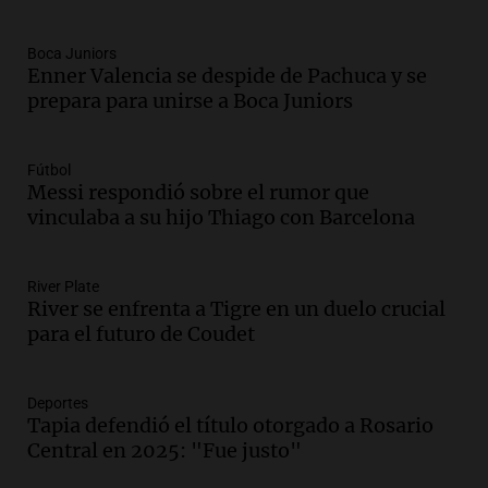
descuentos de hasta 700.000 pesos en
sus salarios, denuncian desde el
sindicato
Boca Juniors
Enner Valencia se despide de Pachuca y se
Panorama Federal
prepara para unirse a Boca Juniors
Episodios
Audio.
La justicia reconoce el COVID
como enfermedad laboral tras caso de
docente fallecido en 2021
Fútbol
Messi respondió sobre el rumor que
Panorama Federal
vinculaba a su hijo Thiago con Barcelona
Episodios
Audio.
Trágico siniestro vial en Salta:
mujer pierde la vida en accidente en
River Plate
circunvalación Oeste
River se enfrenta a Tigre en un duelo crucial
Panorama Federal
para el futuro de Coudet
Episodios
Audio.
La justicia reconoce el COVID
como enfermedad laboral tras el
Deportes
Tapia defendió el título otorgado a Rosario
fallecimiento de un docente
Central en 2025: "Fue justo"
Panorama Federal
Episodios