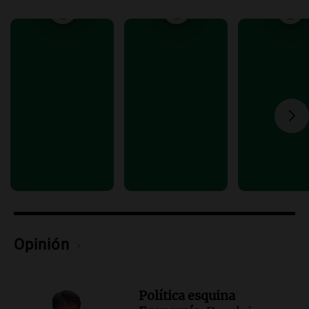
Audio.
Encuentran cuerpo en el Riacho
Santa Fe: se trataría de un hombre
desaparecido mientras practicaba
kitesurf
Panorama Federal
Episodios
Audio.
Solans Hoteles es patrocinante
porque el concurso “abre un espacio a la
creatividad”
Edición 2026
Episodios
Audio.
Femicidio por fuego en el auto:
qué dijo la defensa del esposo acusado
Radioinforme 3
Episodios
Opinión
Política esquina