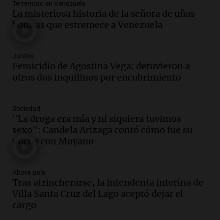
Terremoto en Venezuela
Episodios
La misteriosa historia de la señora de uñas
Audio.
Solicitan quiebra de Lebron
bonitas que estremece a Venezuela
Group en medio de una investigación
por estafa piramidal millonaria
Panorama Federal
Juntos
Femicidio de Agostina Vega: detuvieron a
Episodios
otros dos inquilinos por encubrimiento
Audio.
Detienen a pareja en Alderete por
venta de medicamentos controlados
mediante delivery
Sociedad
Panorama Federal
"La droga era mía y ni siquiera tuvimos
Episodios
sexo": Candela Arizaga contó cómo fue su
Audio.
El alzobispo García Cueva llama a
noche con Moyano
la clase dirigente a abordar problemas
económicos y sociales
Ahora país
Panorama Federal
Tras atrincherarse, la intendenta interina de
Episodios
Villa Santa Cruz del Lago aceptó dejar el
Audio.
La inflación en Buenos Aires
cargo
alcanza el 2,9% en julio, generando