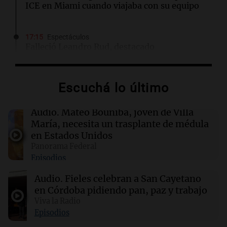
ICE en Miami cuando viajaba con su equipo
17:15
Espectáculos
Falleció Leandro Rud, destacado
representante y conductor, a los 51 años tras
luchar contra el cáncer
Escuchá lo último
17:10
Mundo
El mercado laboral de EE.UU. se contrae:
Audio.
Mateo Bouniba, joven de Villa
23.000 empleos menos en julio
María, necesita un trasplante de médula
en Estados Unidos
Panorama Federal
17:05
Espectáculos
Episodios
Murió Leandro Rud a los 51 años: la historia
del representante de modelos que marcó una
Audio.
Fieles celebran a San Cayetano
época
en Córdoba pidiendo pan, paz y trabajo
Viva la Radio
16:50
Radioinforme 3
Episodios
Fieles celebran a San Cayetano en Córdoba