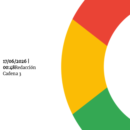
Notas
s
Notas
La Sole en
ial
Mundial 2026
Cadena 3
17/06/2026 |
00:48
Redacción
Cadena 3