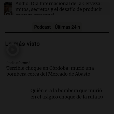
pidiendo pan, paz y trabajo
Audio.
Día Internacional de la Cerveza:
mitos, secretos y el desafío de producir
cerveza artesanal
Viva la Radio
Episodios
Podcast
Últimas 24 h
Audio.
Tucumán enfrenta un equilibrio
financiero precario debido a la caída del
Lo más visto
consumo y recaudación
Panorama Federal
Episodios
Radioinforme 3
Audio.
La calidad del empleo en
Terrible choque en Córdoba: murió una
Argentina cae y preocupa a economistas
bombera cerca del Mercado de Abasto
en un contexto de crisis económica
Panorama Federal
Episodios
Quién era la bombera que murió
Audio.
Audiencia por tragedia vial en
en el trágico choque de la ruta 19
Altas Cumbres: peritos analizan
teléfono de Óscar González
Panorama Federal