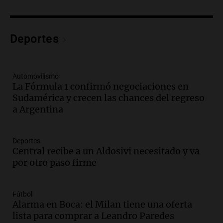
incertidumbre sobre el IPC nacional
Panorama Federal
Episodios
Audio.
Descuentos de hasta 700.000
Deportes
pesos en salarios docentes en Jujuy
generan fuertes críticas
Panorama Federal
Automovilismo
Episodios
La Fórmula 1 confirmó negociaciones en
Sudamérica y crecen las chances del regreso
Audio.
Docentes de Jujuy denuncian
a Argentina
descuentos de hasta 700.000 pesos en
sus salarios y genera alarma
Panorama Federal
Deportes
Episodios
Central recibe a un Aldosivi necesitado y va
Audio.
Siniestro vial en Salta: una mujer
por otro paso firme
fallece tras perder el control de su
vehículo
Panorama Federal
Fútbol
Episodios
Alarma en Boca: el Milan tiene una oferta
Audio.
Docentes de Jujuy enfrentan
lista para comprar a Leandro Paredes