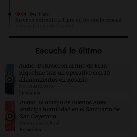
09:04
River Plate
River se enfrenta a Tigre en un duelo crucial
para el futuro de Coudet
09:03
Libros
Escuchá lo último
El llanto de los muertos: un misterio que
revive en Fjällbacka
Audio.
Detuvieron al hijo de Fran
Riquelme tras un operativo con 10
09:03
Libros
allanamientos en Rosario
Un hombre de honor: entre el amor y la
Noticias Rosario
corrupción en la Nueva York de 1968
Episodios
Audio.
El obispo de Buenos Aires
09:01
Radioinforme 3
anticipa humilidad en el Santuario de
Aerolíneas Argentinas cerró 2025 con
San Cayetano
superávit y pagará Ganancias por primera vez
Panorama Federal
Episodios