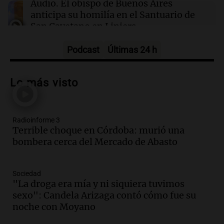
Audio.
El obispo de Buenos Aires
anticipa su homilía en el Santuario de
San Cayetano en Liniers
Panorama Federal
Episodios
Podcast
Últimas 24 h
Audio.
Prisión preventiva para
motociclista por intento de homicidio
Lo más visto
en Santa Lucía, Tucumán
Panorama Federal
Episodios
Radioinforme 3
Audio.
Aumento de tarifas de luz en
Terrible choque en Córdoba: murió una
Tucumán afecta a hogares con subas de
bombera cerca del Mercado de Abasto
hasta el 38% en agosto
Panorama Federal
Episodios
Sociedad
Audio.
El primer semestre de 2026
"La droga era mía y ni siquiera tuvimos
reporta menos víctimas fatales en
sexo": Candela Arizaga contó cómo fue su
accidentes de tránsito en Mendoza
noche con Moyano
Panorama Federal