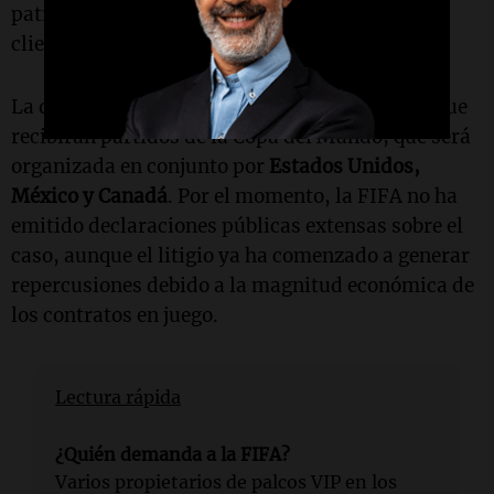
patrocinio y las experiencias exclusivas para
clientes corporativos.
La disputa judicial abarca varias de las sedes que
recibirán partidos de la Copa del Mundo, que será
organizada en conjunto por
Estados Unidos,
México y Canadá
. Por el momento, la FIFA no ha
emitido declaraciones públicas extensas sobre el
caso, aunque el litigio ya ha comenzado a generar
repercusiones debido a la magnitud económica de
los contratos en juego.
Lectura rápida
¿Quién demanda a la FIFA?
Varios propietarios de palcos VIP en los