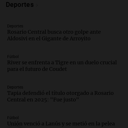
Deportes
Panorama Federal
Episodios
Audio.
Disminuyen las víctimas fatales
por accidentes de tránsito en el primer
Deportes
Rosario Central busca otro golpe ante
semestre del 2026
Aldosivi en el Gigante de Arroyito
Panorama Federal
Episodios
Audio.
Disminuyen las víctimas fatales
Fútbol
por accidentes de tránsito en el primer
River se enfrenta a Tigre en un duelo crucial
semestre de 2026
para el futuro de Coudet
Panorama Federal
Episodios
Audio.
La santafesina Renata
Deportes
Reinheimer fue premiada a nivel
Tapia defendió el título otorgado a Rosario
mundial: "La ciencia tiene muchas
Central en 2025: "Fue justo"
facetas"
Noticias Rosario
Episodios
Fútbol
Audio.
Un camionero muere tras volcar
Unión venció a Lanús y se metió en la pelea