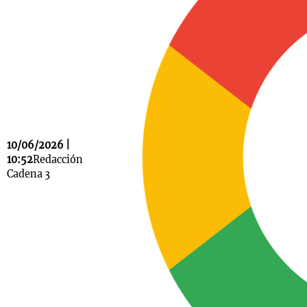
Notas
s
Notas
La Sole en
ial
Mundial 2026
Cadena 3
10/06/2026 |
10:52
Redacción
Cadena 3