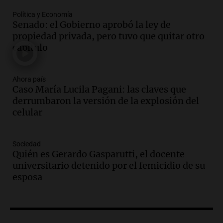
Episodios
Política y Economía
Audio.
El gobierno de La Rioja lanzará
Senado: el Gobierno aprobó la ley de
pago en chachos para empleados
propiedad privada, pero tuvo que quitar otro
públicos a partir del 17 de octubre
capítulo
Noticias
Episodios
Ahora país
Caso María Lucila Pagani: las claves que
Audio.
Luis Herrera
derrumbaron la versión de la explosión del
Actualidad
celular
Episodios
Audio.
Los empleados públicos en
Sociedad
Córdoba ganan más del doble que los
Quién es Gerardo Gasparutti, el docente
privados, según un estudio
universitario detenido por el femicidio de su
Noticias
esposa
Episodios
Audio.
Cae colombiano acusado de venta
de droga por delivery en el microcentro
y plazas de Mendoza