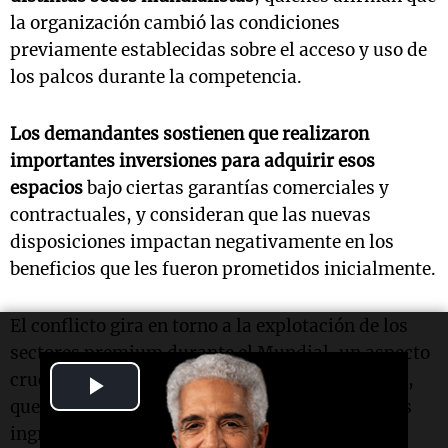
la organización cambió las condiciones
previamente establecidas sobre el acceso y uso de
los palcos durante la competencia.
Los demandantes sostienen que realizaron
importantes inversiones para adquirir esos
espacios
bajo ciertas garantías comerciales y
contractuales, y consideran que las nuevas
disposiciones impactan negativamente en los
beneficios que les fueron prometidos inicialmente.
El conflicto gira en torno a la explotación de los
sectores premium durante el Mundial, un aspecto
crucial dentro del modelo de negocio de la FIFA,
Play
que suele reservar una parte significativa de los
Video
ingresos relacionados con la hospitalidad, el