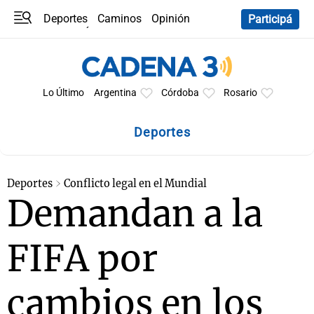
Deportes
Caminos
Opinión
Participá
Programas
Últimas coberturas
Últimas 24 h
En YouTube
Clima
Horóscopo
Lo Último
Argentina
Córdoba
Rosario
Deportes
Deportes
Conflicto legal en el Mundial
Demandan a la
FIFA por
cambios en los