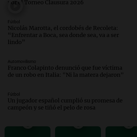
en la autopista Tucumán-Famagüeya
por el Torneo Clausura 2026
cerca del puente Marianela
Panorama Federal
Fútbol
Episodios
Nicolás Marotta, el cordobés de Recoleta:
Audio.
Detienen a hombre con
“Enfrentar a Boca, sea donde sea, va a ser
elementos robados en Rafaela durante
lindo”
la madrugada del viernes
Panorama Federal
Episodios
Automovilismo
Franco Colapinto denunció que fue víctima
Audio.
Violento robo en peluquería de
de un robo en Italia: "Ni la matera dejaron"
Córdoba: delincuentes escapados con
dinero y objetos de valor
Panorama Federal
Fútbol
Episodios
Un jugador español cumplió su promesa de
Audio.
La Mesa Regional por
campeón y se tiñó el pelo de rosa
Inseguridad Rural convoca a
productores agropecuarios para
septiembre
Panorama Federal
Episodios