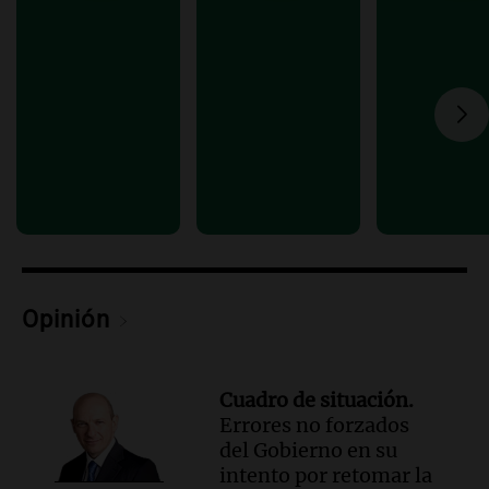
Audio.
Se aprueban modificaciones en el
régimen de expropiaciones y desalojos
tras sesión legislativa intensa
Noticias
Episodios
Audio.
Ciudadanía italiana: un fallo
abrió una vía de reclamo para miles de
descendientes
Radioinforme 3
Episodios
Audio.
Rafaela impulsa un registro de
comedores y merenderos comunitarios
Opinión
para mejorar la asistencia alimentaria
Panorama Federal
Episodios
Cuadro de situación.
Errores no forzados
del Gobierno en su
intento por retomar la