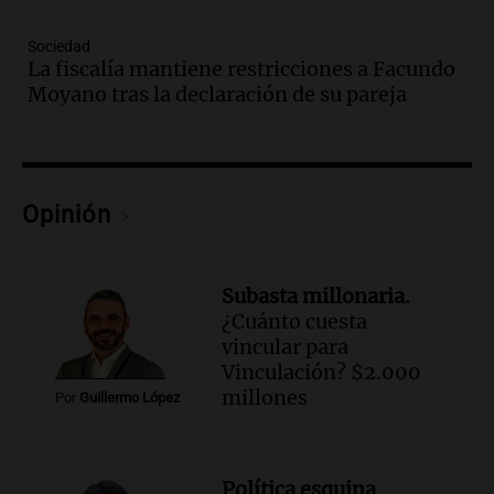
cerveza artesanal
Viva la Radio
Sociedad
La fiscalía mantiene restricciones a Facundo
Episodios
Moyano tras la declaración de su pareja
Audio.
Tucumán enfrenta un equilibrio
financiero precario debido a la caída del
consumo y recaudación
Panorama Federal
Episodios
Opinión
Audio.
La calidad del empleo en
Argentina cae y preocupa a economistas
en un contexto de crisis económica
Subasta millonaria.
Panorama Federal
¿Cuánto cuesta
Episodios
vincular para
Audio.
Audiencia por tragedia vial en
Vinculación? $2.000
Altas Cumbres: peritos analizan
millones
Por
Guillermo López
teléfono de Óscar González
Panorama Federal
Episodios
Política esquina