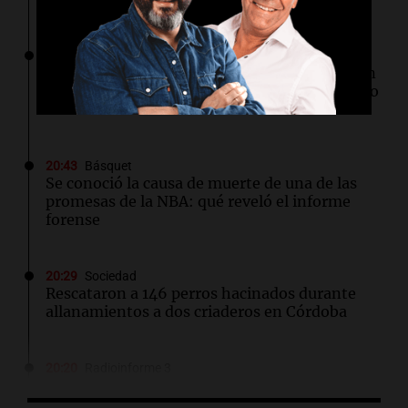
20:45
La Argentina, hoy
Gabriela Irrazábal: “Un 35,5% de la población
del país fue a templos a buscar ayuda el último
año”
20:43
Básquet
Se conoció la causa de muerte de una de las
promesas de la NBA: qué reveló el informe
forense
20:29
Sociedad
Rescataron a 146 perros hacinados durante
allanamientos a dos criaderos en Córdoba
20:20
Radioinforme 3
San Cayetano en Córdoba: cientos de fieles
pidieron pan, paz y trabajo en una emotiva