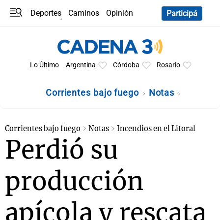
Deportes
Caminos
Opinión
Participá
Programas
Últimas coberturas
Últimas 24 h
En YouTube
Clima
Horóscopo
Lo Último
Argentina
Córdoba
Rosario
Corrientes bajo fuego
Notas
Corrientes bajo fuego
Notas
Incendios en el Litoral
Perdió su
producción
apícola y rescata