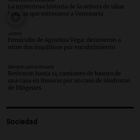
Terremoto en Venezuela
La misteriosa historia de la señora de uñas
Audio.
Media sanción a la ley de
bonitas que estremece a Venezuela
inviolabilidad: un avance para
propietarios e inquilinos en Argentina
Panorama Federal
Juntos
Episodios
Femicidio de Agostina Vega: detuvieron a
Audio.
Promocionan cortes de cerdo
otros dos inquilinos por encubrimiento
ante la caída de consumo de carne de
vaca por precios.
Siempre Juntos Rosario
Viva la Radio Rosario
Retiraran hasta 14 camiones de basura de
Episodios
una casa en Rosario por un caso de síndrome
Audio.
Fieles movilizados por San
de Diógenes
Cayetano en Rosario.
Viva la Radio Rosario
Episodios
Audio.
Se registra inusual nevada en
Sociedad
Zapala, Neuquén, con más de mil
camiones varados