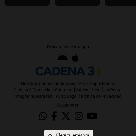
Descargá nuestra App
|
|
Nuestros padres fundadores
Por siempre Mario
|
|
|
|
Cadena 3 Comercial
Contacto
Cadena Heat
La Popu
|
|
Integrar nuestra red
Aviso Legal
Política de Privacidad
Seguinos en
Elegí tu emisora