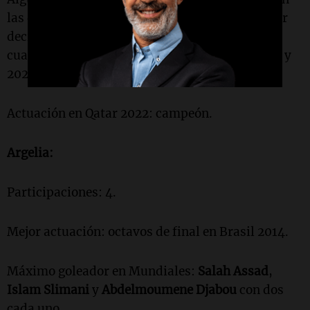
las que se ausentó en Mundiales, tres fueron por
decisión propia o protesta. Ganó los últimos
cuatro torneos que disputó (Copa América 2021 y
2024, Finalissima 2022 y Mundial 2022).
Actuación en Qatar 2022: campeón.
Argelia:
Participaciones: 4.
Mejor actuación: octavos de final en Brasil 2014.
Máximo goleador en Mundiales:
Salah Assad
,
Islam Slimani
y
Abdelmoumene Djabou
con dos
cada uno.