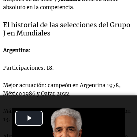
absoluto en la competencia.
El historial de las selecciones del Grupo
J en Mundiales
Argentina:
Participaciones: 18.
Mejor actuación: campeón en Argentina 1978,
México 1986 y Qatar 2022.
Máximo goleador en Mundiales:
Lionel Messi
con
Play
13.
Video
Algunas curiosidades: de las cuatro ediciones en