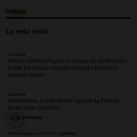
Panorama Federal
Episodios
Podcast
Audio.
Osvaldo Jaldo busca unificar
criterios con gobernadores del norte
Lo más visto
argentino en Buenos Aires
Panorama Federal
Episodios
Sociedad
Audio.
Riesgo extremo de incendios en
Alerta meteorológica extrema en medio país:
Córdoba a pesar del sol en Carlos Paz
todas las zonas complicadas por lluvias y
Noticias
vientos fuerte
Episodios
Audio.
1.500 camiones varados en
Sociedad
Mendoza por temporal; el paso Cristo
Detuvieron al jefe antidrogas de la Policía
Redentor sigue cerrado
Federal en Córdoba
Noticias
Por
Juan Federico
Episodios
Audio.
Pullaro irá a Chile para avanzar
Visita del papa León XIV a Argentina
en el proyecto de un puerto minero en