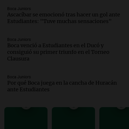
Episodios
Boca Juniors
Audio.
Boca Juniors obtiene una vital
Ascacíbar se emocionó tras hacer un gol ante
victoria ante Estudiantes gracias al gol
Estudiantes: "Tuve muchas sensaciones"
de Santiago Azcácibar
Noticias
Episodios
Boca Juniors
Boca venció a Estudiantes en el Ducó y
Audio.
La visita papal no debe mezclarse
consiguió su primer triunfo en el Torneo
con la política, advierte el consultor
Clausura
Carlos Fara
Panorama Federal
Episodios
Boca Juniors
Audio.
Derrapó con su moto en 27 de
Por qué Boca juega en la cancha de Huracán
Febrero al 6100 y terminó
ante Estudiantes
hospitalizado
Noticias Rosario
Episodios
Audio.
Córdoba multará con hasta $420
mil los escapes libres y sancionará las
"hordas" de motos