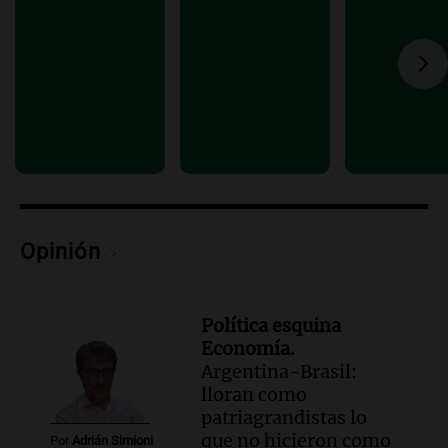
Radioinforme 3
Episodios
Audio.
Continúan audiencias en caso de
corrupción con testimonios que
exponen graves irregularidades
Noticias
Episodios
Audio.
Robos en Berazategui:
delincuentes asaltan tres comercios en
una sola noche
Opinión
Panorama Federal
Episodios
Política esquina
Economía.
Argentina-Brasil:
lloran como
patriagrandistas lo
que no hicieron como
Por
Adrián Simioni