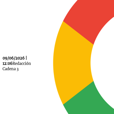
Notas
s
Notas
La Sole en
ial
Mundial 2026
Cadena 3
09/06/2026 |
12:06
Redacción
Cadena 3