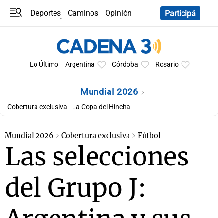
Deportes
Caminos
Opinión
Participá
Programas
Últimas coberturas
Últimas 24 h
En YouTube
Clima
Horóscopo
Lo Último
Argentina
Córdoba
Rosario
Mundial 2026
Cobertura exclusiva
La Copa del Hincha
Mundial 2026
Cobertura exclusiva
Fútbol
Las selecciones
del Grupo J: