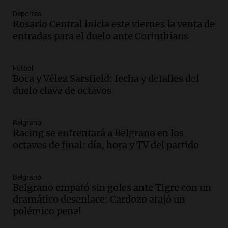
Audio.
El índice asado del Mercado
Deportes
Norte muestra una leve baja en el costo
Rosario Central inicia este viernes la venta de
para 10 personas
entradas para el duelo ante Corinthians
Noticias
Episodios
Audio.
La pizzería más antigua de
Fútbol
Córdoba homenajeó a León XIV con una
Boca y Vélez Sarsfield: fecha y detalles del
pizza esculpida con su rostro
duelo clave de octavos
Radioinforme 3
Episodios
Belgrano
Audio.
Córdoba jugará un papel clave en
Racing se enfrentará a Belgrano en los
la visita del Papa León XIV a Argentina
octavos de final: día, hora y TV del partido
Panorama Federal
Episodios
Belgrano
Audio.
Boca se impone a Estudiantes
Belgrano empató sin goles ante Tigre con un
con gol de Azcácibar en un sólido
dramático desenlace: Cardozo atajó un
desempeño del equipo
polémico penal
Noticias