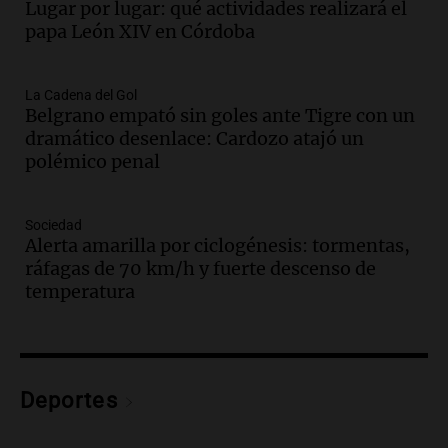
Lugar por lugar: qué actividades realizará el
Rosario
papa León XIV en Córdoba
Noticias Rosario
Episodios
Audio.
Detienen a comisario de la
La Cadena del Gol
Belgrano empató sin goles ante Tigre con un
Federal por caso de corrupción en
dramático desenlace: Cardozo atajó un
Córdoba y otros implicados
polémico penal
Panorama Federal
Episodios
Audio.
Condiciones climáticas actuales
Sociedad
en Córdoba: lluvias y viento fuerte para
Alerta amarilla por ciclogénesis: tormentas,
hoy
ráfagas de 70 km/h y fuerte descenso de
Noticias
temperatura
Episodios
Audio.
Exóticos para Niños: la muestra
solidaria que reunirá más de 140 autos
en Tucumán
Deportes
Radioinforme 3
Episodios