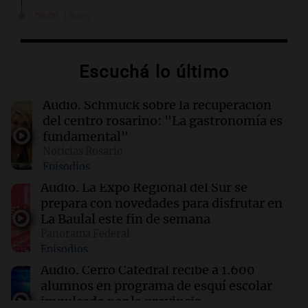
09:00
Libros
El desafío final: la búsqueda de una hermana
perdida y un oscuro secreto familiar
Escuchá lo último
09:00
Libros
El manuscrito de las almas: un viaje a los
Audio.
Schmuck sobre la recuperación
secretos del pasado en Escocia
del centro rosarino: "La gastronomía es
fundamental"
Noticias Rosario
09:00
Libros
Episodios
Punto muerto: un viaje al abismo de la
traición y la violencia
Audio.
La Expo Regional del Sur se
prepara con novedades para disfrutar en
La Baulal este fin de semana
09:00
Libros
Panorama Federal
La reina que surgió del frío: un misterio en el
Episodios
tren real
Audio.
Cerro Catedral recibe a 1.600
alumnos en programa de esquí escolar
impulsado por la provincia