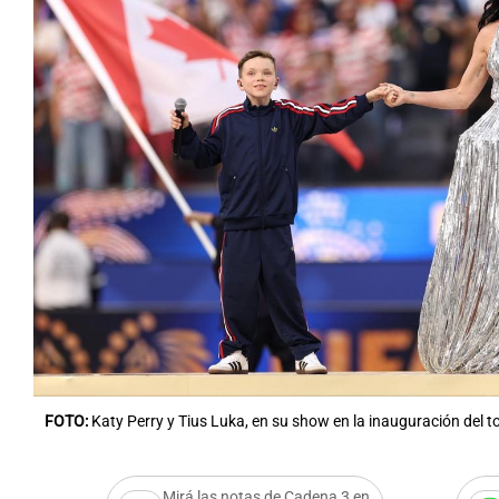
FOTO:
Katy Perry y Tius Luka, en su show en la inauguración del t
Mirá las notas de Cadena 3 en