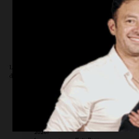
La presentación de ambos vocalistas fue uno d
de la fiesta de apertura del certamen en tierras
Lectura rápida
¿Quién brilló en la ceremonia inaugural de
2026?