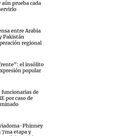
 aún prueba cada
servirlo
ensa entre Arabia
y Pakistán
operación regional
rente": el insólito
expresión popular
 funcionarias de
 por caso de
aminado
ewiadoma-Phinney
a 7ma etapa y