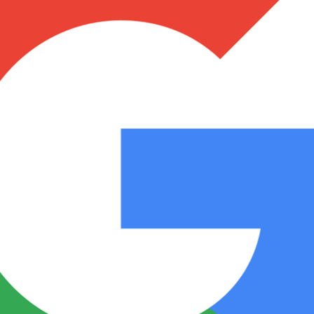
Notas
Notas
No
e en Cadena 3
El huracán de Arequito
Cadena 3 en