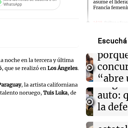
asume el lidera
WhatsApp
Francia femen
Audio.
14:13
Política y Eco
¿Cuánto cuesta
Hotele
Vinculación? $
Escuchá 
patroc
Por
Guillermo López
porque
Audio.
14:08
Sociedad
 la noche en la tercera y última
Hallaron un cue
concu
6
, que se realizó en
Los Ángeles
.
Santa Fe e inves
Femici
kitesurfista de
“abre 
fuego 
Paraguay
, la artista californiana
espacio
14:04
Tecnología
Audio.
 talento noruego,
Tuis Luka
, de
auto: 
Hackers accede
creati
clientes de Fr
Exconv
la def
ciberataque ma
Edición 202
doble
espos
Episodios
14:03
Tecnología
Cloudflare pres