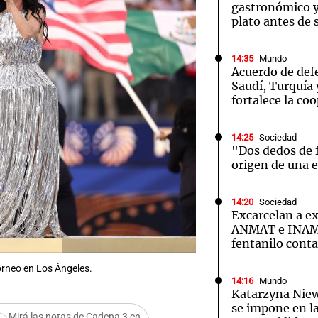
gastronómico y
plato antes de 
14:35
Mundo
Acuerdo de def
Saudí, Turquía 
fortalece la co
14:25
Sociedad
"Dos dedos de f
origen de una 
14:20
Sociedad
Excarcelan a ex
ANMAT e INAME
fentanilo cont
orneo en Los Ángeles.
14:16
Mundo
Katarzyna Ni
se impone en l
Mirá las notas de Cadena 3 en