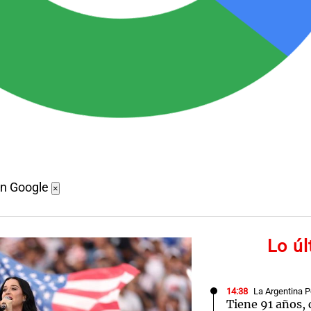
en Google
×
Lo ú
14:38
La Argentina P
Tiene 91 años, 