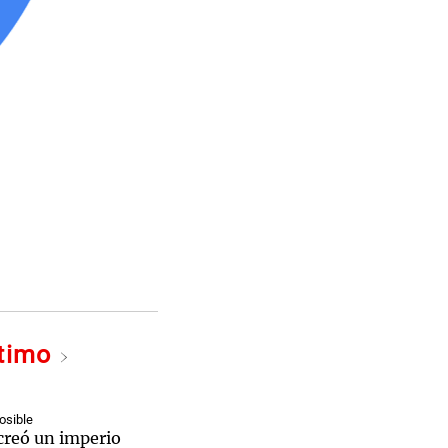
ltimo
osible
creó un imperio