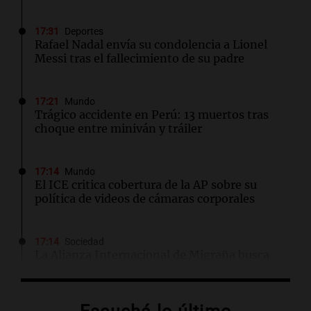
17:31
Deportes
Rafael Nadal envía su condolencia a Lionel
Messi tras el fallecimiento de su padre
17:21
Mundo
Trágico accidente en Perú: 13 muertos tras
choque entre miniván y tráiler
17:14
Mundo
El ICE critica cobertura de la AP sobre su
política de videos de cámaras corporales
17:14
Sociedad
La Alianza Internacional de Migraña busca
priorizar la enfermedad como un tema de
salud pública