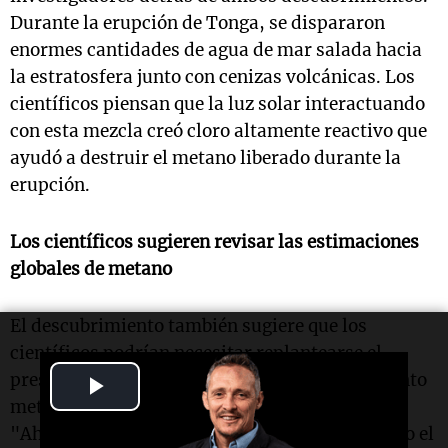
Durante la erupción de Tonga, se dispararon
enormes cantidades de agua de mar salada hacia
la estratosfera junto con cenizas volcánicas. Los
científicos piensan que la luz solar interactuando
con esta mezcla creó cloro altamente reactivo que
ayudó a destruir el metano liberado durante la
erupción.
Los científicos sugieren revisar las estimaciones
globales de metano
El descubrimiento también sugiere que los
científicos podrían necesitar replantearse el
presupuesto global de metano, que estima cuánto
Play
metano entra y sale de la atmósfera terrestre.
Video
"Ahora sabemos que el polvo atmosférico, como el