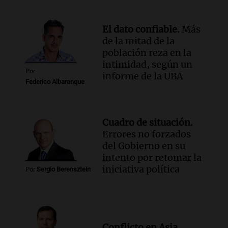
proteínas
Una mañana para todos
El dato confiable.
Más
Episodios
de la mitad de la
Audio.
Investigan un asalto millonario a
población reza en la
la cooperativa Talamochita en Villa
intimidad, según un
María
Por
informe de la UBA
Panorama Federal
Federico Albarenque
Episodios
Cuadro de situación.
Errores no forzados
del Gobierno en su
intento por retomar la
iniciativa política
Por
Sergio Berensztein
Conflicto en Asia.