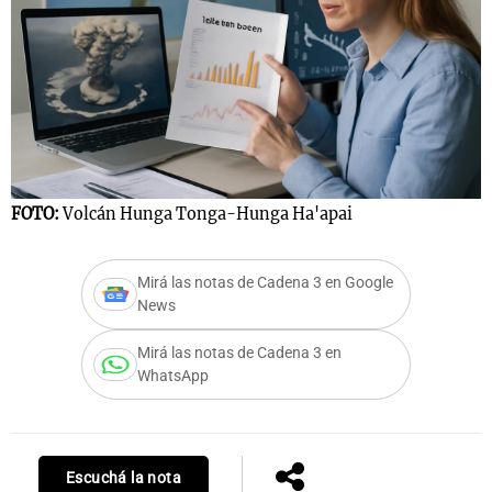
Notas
s
Notas
La Sole en
ial
Mundial 2026
Cadena 3
FOTO:
Volcán Hunga Tonga-Hunga Ha'apai
Mirá las notas de Cadena 3 en Google
News
Mirá las notas de Cadena 3 en
WhatsApp
Escuchá la nota