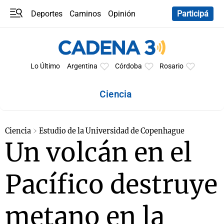
Deportes
Caminos
Opinión
Participá
Programas
Últimas coberturas
Últimas 24 h
En YouTube
Clima
Horóscopo
Lo Último
Argentina
Córdoba
Rosario
Ciencia
Ciencia
Estudio de la Universidad de Copenhague
Un volcán en el
Pacífico destruye
metano en la