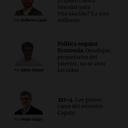
¿Cuánto cuesta
Una mañana para todos
vincular para
Episodios
Vinculación? $2.000
Audio.
Estiman que la inflación nacional
millones
Por
Guillermo López
de julio será menor al 2,9% registrado
en CABA
Una mañana para todos
Episodios
Política esquina
Audio.
Altas Cumbres: rescataron a una
Economía.
Desalojos:
cabra que llevaba ocho días atrapada en
propietarios del
un precipicio
interior, no se aten
los rulos
Una mañana para todos
Por
Adrián Simioni
Episodios
Audio.
Chile planteó mejorar la
conectividad fronteriza, aérea y digital
con Jujuy
3x1=4.
Los gustos
Panorama Federal
caros del ministro
Episodios
Caputo
Audio.
Del fitness a la longevidad: por
Por
Sergio Suppo
qué crece el consumo de alimentos con