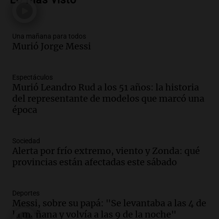
tras la muerte de su papá
Una mañana para todos
Episodios
Una mañana para todos
Audio.
Ley de Propiedad Privada: el revés
Murió Jorge Messi
en el Congreso expuso una debilidad
comunicacional del Gobierno
Una mañana para todos
Espectáculos
Episodios
Murió Leandro Rud a los 51 años: la historia
Audio.
Casabindo se prepara para una
del representante de modelos que marcó una
celebración única: 30.000 turistas y el
época
tradicional Toreo de la Vincha
Una mañana para todos
Sociedad
Episodios
Alerta por frío extremo, viento y Zonda: qué
Audio.
Borges, abogada de Pourrain:
provincias están afectadas este sábado
"Tres hombres se lo llevaron para
hacerle preguntas y nunca regresó"
Una mañana para todos
Deportes
Episodios
Messi, sobre su papá: "Se levantaba a las 4 de
la mañana y volvía a las 9 de la noche"
Audio.
Voluntarios limpiaron 9.000