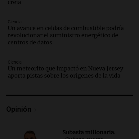
creía
Audio.
El abuelo de Agostina Vega, tras
las nuevas detenciones: "En esa casa
todos tenían algo que ver"
Ciencia
Un avance en celdas de combustible podría
Una mañana para todos
revolucionar el suministro energético de
Episodios
centros de datos
Audio.
Una nutricionista derribó el mito
del desayuno ideal: qué alimentos
conviene priorizar
Ciencia
Una mañana para todos
Un meteorito que impactó en Nueva Jersey
Episodios
aporta pistas sobre los orígenes de la vida
Audio.
Murió Jorge Messi
Una mañana para todos
Episodios
Opinión
Audio.
Mateo, a los 25 años, lucha
contra el tiempo: necesita un trasplante
Subasta millonaria.
para poder seguir viviend