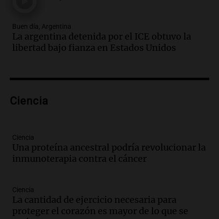
metros del río Suquía y retiraron hasta
800 kilos de basura por jornada
Buen día, Argentina
Una mañana para todos
La argentina detenida por el ICE obtuvo la
Episodios
libertad bajo fianza en Estados Unidos
Audio.
La historia de la servilleta que
firmó Jorge Messi para el primer
contrato de Leo con Barcelona
Una mañana para todos
Episodios
Ciencia
Audio.
Joan Gaspart: "Sin Jorge, no sé si
Messi hubiera llegado adonde llegó"
Ciencia
Una mañana para todos
Una proteína ancestral podría revolucionar la
Episodios
inmunoterapia contra el cáncer
Audio.
El orgullo y el sueño argentino de
Jorge Messi en una entrevista con Rony
Ciencia
Vargas en 2007
La cantidad de ejercicio necesaria para
Una mañana para todos
proteger el corazón es mayor de lo que se
Episodios