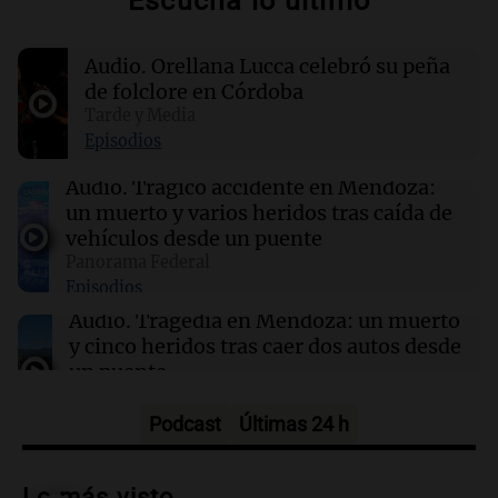
Escuchá lo último
17:00
La Cadena del Gol
River se mide ante Tigre en un duelo crucial
Audio.
Orellana Lucca celebró su peña
para el futuro de Coudet
de folclore en Córdoba
Tarde y Media
16:55
Mundo
Episodios
El Senado de EE.UU. aprueba ley para evitar el
cierre del Gobierno federal antes de elecciones
Audio.
Trágico accidente en Mendoza:
un muerto y varios heridos tras caída de
vehículos desde un puente
16:54
Mundo
Panorama Federal
Cuatro narcos bolivianos abatidos en Brasil
Episodios
durante una operación conjunta contra el
crimen organizado
Audio.
Tragedia en Mendoza: un muerto
y cinco heridos tras caer dos autos desde
un puente
Una mañana para todos
Episodios
Podcast
Últimas 24 h
Audio.
Messi llegará esta noche a
Rosario para acompañar a su familia
Lo más visto