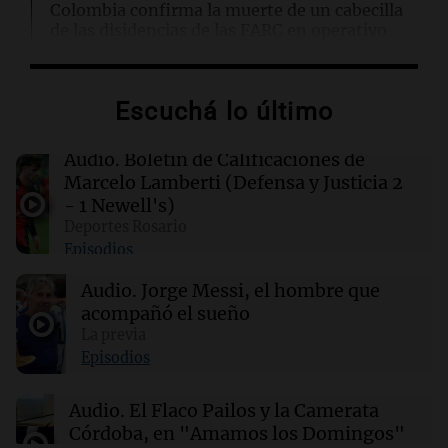
Colombia confirma la muerte de un cabecilla
de las disidencias de las FARC en operativo
militar
Escuchá lo último
00:11
Clima
Clima en Rosario: cómo estará el tiempo este
lunes 10 de agosto
Audio.
Boletín de Calificaciones de
Marcelo Lamberti (Defensa y Justicia 2
- 1 Newell's)
00:06
Clima
Deportes Rosario
Clima en CABA: cómo estará el tiempo este
Episodios
lunes 10 de agosto
Audio.
Jorge Messi, el hombre que
acompañó el sueño
00:02
Mundo
Hezly Rivera, campeona olímpica, conquista
La previa
su segundo título consecutivo en gimnasia de
Episodios
EE. UU.
Audio.
El Flaco Pailos y la Camerata
Córdoba, en "Amamos los Domingos"