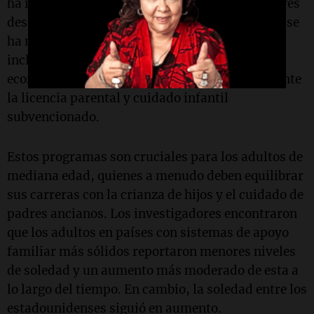
ha incrementado el gasto en beneficios familiares
desde principios de 2000, en EE. UU. este gasto se
ha mantenido prácticamente sin cambios. Esto
incluye la falta de programas de asistencia
económica para familias con hijos, apoyo durante
la licencia parental y cuidado infantil
subvencionado.
Estos programas son cruciales para los adultos de
mediana edad, quienes a menudo deben equilibrar
sus carreras con la crianza de hijos y el cuidado de
padres ancianos. Los investigadores encontraron
que los adultos en países con sistemas de apoyo
familiar más sólidos reportaron menores niveles
de soledad y un aumento más moderado de esta a
lo largo del tiempo. En cambio, la soledad entre los
estadounidenses siguió en aumento.