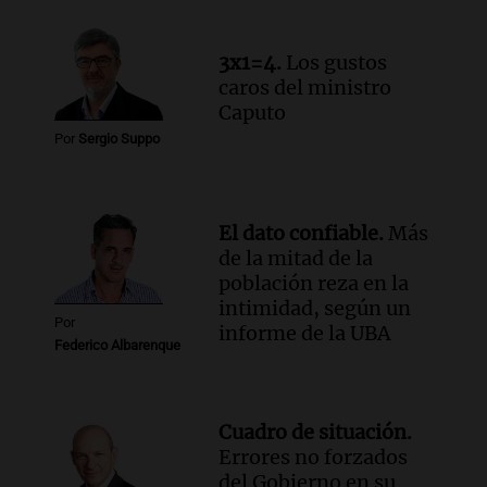
liquidez de 4 billones
Panorama Federal
Episodios
3x1=4.
Los gustos
Audio.
La lección del Titanic y la
caros del ministro
humildad en tiempos de tormenta
Caputo
según San Ignacio de Loyola
Por
Sergio Suppo
Panorama Federal
Episodios
Audio.
Tormentas y filtraciones: "El
El dato confiable.
Más
agua entra por donde menos
de la mitad de la
imaginamos"
población reza en la
Una Mañana para todos Rosario
intimidad, según un
Episodios
Por
informe de la UBA
Federico Albarenque
Cuadro de situación.
Errores no forzados
del Gobierno en su