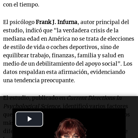
con el tiempo.
El psicólogo
Frank J. Infurna
, autor principal del
estudio, indicó que "la verdadera crisis de la
mediana edad en América no se trata de elecciones
de estilo de vida o coches deportivos, sino de
equilibrar trabajo, finanzas, familia y salud en
medio de un debilitamiento del apoyo social". Los
datos respaldan esta afirmación, evidenciando
una tendencia preocupante.
El estudio, publicado en
Current Directions in
Psychological Science
, identificó varios factores
que pueden explicar estas diferencias. Uno de los
Play
más significativos es el
apoyo familiar
. A
Video
diferencia de muchos países europeos, donde se