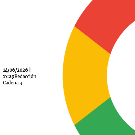
Notas
s
Notas
La Sole en
ial
Mundial 2026
Cadena 3
14/06/2026 |
17:29
Redacción
Cadena 3