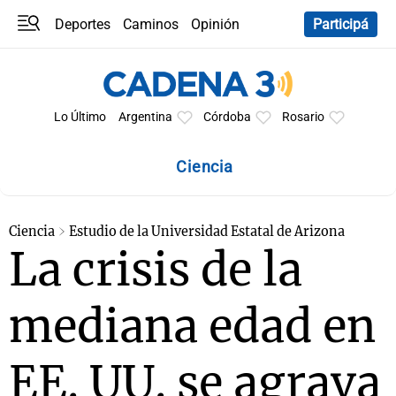
Deportes
Caminos
Opinión
Participá
Programas
Últimas coberturas
Últimas 24 h
En YouTube
Clima
Horóscopo
Lo Último
Argentina
Córdoba
Rosario
Ciencia
Ciencia
Estudio de la Universidad Estatal de Arizona
La crisis de la
mediana edad en
EE. UU. se agrava