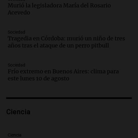
la historia del club de Irlanda
Murió la legisladora María del Rosario
revolucionado por hinchas argentinos
Acevedo
Amamos los Domingos
Episodios
Audio.
Crisis diplomática: el embajador
Sociedad
Tragedia en Córdoba: murió un niño de tres
argentino regresa al país tras conflicto
años tras el ataque de un perro pitbull
con Brasil
Panorama Federal
Episodios
Sociedad
Audio.
Bomberos asisten a senderista
Frío extremo en Buenos Aires: clima para
con fractura de tobillo en refugio Doña
este lunes 10 de agosto
Rosa
Panorama Federal
Episodios
Audio.
Amaycha del Valle avanza en
Ciencia
investigación internacional sobre asma
con nueva tecnología médica
Panorama Federal
Episodios
Ciencia