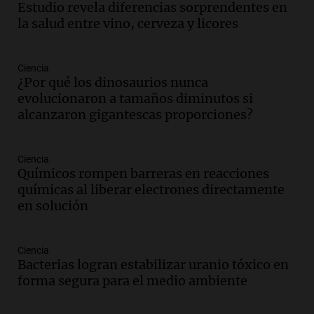
Estudio revela diferencias sorprendentes en
Audio.
Suspenden descuento en SUBE y
la salud entre vino, cerveza y licores
aumentan tarifas del SUBTE en Buenos
Aires desde agosto
Panorama Federal
Ciencia
Episodios
¿Por qué los dinosaurios nunca
Audio.
Kicillof critica la desregulación
evolucionaron a tamaños diminutos si
financiera y el aumento de la morosidad
alcanzaron gigantescas proporciones?
en Buenos Aires
Panorama Federal
Episodios
Ciencia
Químicos rompen barreras en reacciones
Audio.
La UNT evalúa apelación ante la
químicas al liberar electrones directamente
Corte Suprema tras fallo que aparta a
en solución
Pagani como rector
Panorama Federal
Episodios
Ciencia
Audio.
El cardenal Ángel Rossi advirtió
Bacterias logran estabilizar uranio tóxico en
que la justicia social viene siendo
forma segura para el medio ambiente
“despreciada y burlada”
Santa Misa