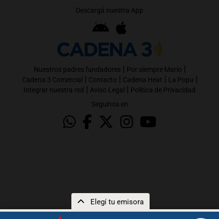
Descargá nuestra App
|
|
Nuestros padres fundadores
Por siempre Mario
|
|
|
|
Cadena 3 Comercial
Contacto
Cadena Heat
La Popu
|
|
Integrar nuestra red
Aviso Legal
Política de Privacidad
Seguinos en
Elegí tu emisora