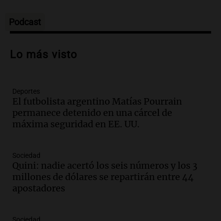
Amamos los Domingos
Episodios
Podcast
Audio.
Patricia Palmer y Mario Pasik
hablaron de su obra en Cadena 3
Lo más visto
Amamos los Domingos
Episodios
Deportes
Audio.
Córdoba espera a León XIV con el
El futbolista argentino Matías Pourrain
recuerdo del paso de Juan Pablo II: "Te
permanece detenido en una cárcel de
traspasaba con la mirada"
máxima seguridad en EE. UU.
Amamos los Domingos
Episodios
Audio.
El observatorio de Bosque Alegre,
Sociedad
un imperdible cordobés para los
Quini: nadie acertó los seis números y los 3
amantes de la astronomía
millones de dólares se repartirán entre 44
Amamos los Domingos
apostadores
Episodios
Audio.
“No entendíamos qué cantaban”:
Sociedad