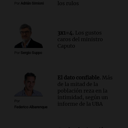
los rulos
Por
Adrián Simioni
Audio.
El Tesoro Nacional captura 12
billones de pesos y genera excedente de
liquidez de 4 billones
Panorama Federal
Episodios
3x1=4.
Los gustos
Audio.
La lección del Titanic y la
caros del ministro
humildad en tiempos de tormenta
Caputo
según San Ignacio de Loyola
Por
Sergio Suppo
Panorama Federal
Episodios
Audio.
Tormentas y filtraciones: "El
El dato confiable.
Más
agua entra por donde menos
de la mitad de la
imaginamos"
población reza en la
Una Mañana para todos Rosario
intimidad, según un
Episodios
Por
informe de la UBA
Federico Albarenque