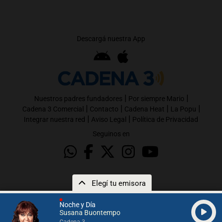
Descargá nuestra App
|
|
Nuestros padres fundadores
Por siempre Mario
|
|
|
|
Cadena 3 Comercial
Contacto
Cadena Heat
La Popu
|
|
Integrar nuestra red
Aviso Legal
Política de Privacidad
Seguinos en
Elegí tu emisora
Noche y Día
Susana Buontempo