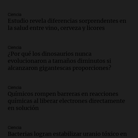
Panorama Federal
Episodios
Ciencia
Estudio revela diferencias sorprendentes en
Audio.
Suspenden descuento en SUBE y
la salud entre vino, cerveza y licores
aumentan tarifas del SUBTE en Buenos
Aires desde agosto
Panorama Federal
Ciencia
Episodios
¿Por qué los dinosaurios nunca
Audio.
Kicillof critica la desregulación
evolucionaron a tamaños diminutos si
financiera y el aumento de la morosidad
alcanzaron gigantescas proporciones?
en Buenos Aires
Panorama Federal
Episodios
Ciencia
Químicos rompen barreras en reacciones
Audio.
La UNT evalúa apelación ante la
químicas al liberar electrones directamente
Corte Suprema tras fallo que aparta a
en solución
Pagani como rector
Panorama Federal
Episodios
Ciencia
Audio.
El cardenal Ángel Rossi advirtió
Bacterias logran estabilizar uranio tóxico en