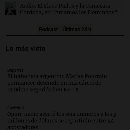
Audio.
El Flaco Pailos y la Camerata
Córdoba, en "Amamos los Domingos"
Amamos los Domingos
Episodios
Podcast
Últimas 24 h
Audio.
Patricia Palmer y Mario Pasik
hablaron de su obra en Cadena 3
Lo más visto
Amamos los Domingos
Episodios
Deportes
Audio.
Córdoba espera a León XIV con el
El futbolista argentino Matías Pourrain
recuerdo del paso de Juan Pablo II: "Te
permanece detenido en una cárcel de
traspasaba con la mirada"
máxima seguridad en EE. UU.
Amamos los Domingos
Episodios
Audio.
El observatorio de Bosque Alegre,
Sociedad
un imperdible cordobés para los
Quini: nadie acertó los seis números y los 3
amantes de la astronomía
millones de dólares se repartirán entre 44
Amamos los Domingos
apostadores