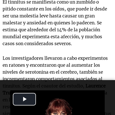
El tinnitus se manifiesta como un zumbido o
pitido constante en los oídos, que puede ir desde
ser una molestia leve hasta causar un gran
malestar y ansiedad en quienes lo padecen. Se
estima que alrededor del 14% de la población
mundial experimenta esta afección, y muchos
casos son considerados severos.
Los investigadores llevaron a cabo experimentos
en ratones y encontraron que al aumentar los
niveles de serotonina en el cerebro, también se
incrementaron comportamientos asociados al
tinnitus. Según el coautor del estudio,
Laurence
Trussell
, Ph.D., profesor de otorrinolaringología
Play
en la
Escuela de Medicina de OHSU
, estos
resultados podrían tener implicaciones
Video
significativas para aquellos que sufren de tinnitus