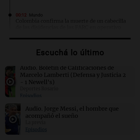
00:12
Mundo
Colombia confirma la muerte de un cabecilla
de las disidencias de las FARC en operativo
militar
Escuchá lo último
00:11
Clima
Clima en Rosario: cómo estará el tiempo este
lunes 10 de agosto
Audio.
Boletín de Calificaciones de
Marcelo Lamberti (Defensa y Justicia 2
- 1 Newell's)
00:06
Clima
Deportes Rosario
Clima en CABA: cómo estará el tiempo este
Episodios
lunes 10 de agosto
Audio.
Jorge Messi, el hombre que
acompañó el sueño
00:02
Mundo
Hezly Rivera, campeona olímpica, conquista
La previa
su segundo título consecutivo en gimnasia de
Episodios
EE. UU.