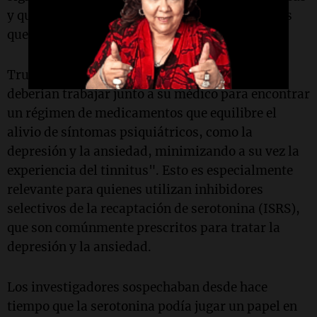
y que están bajo tratamiento con antidepresivos
que afectan los niveles de serotonina.
Trussell subrayó: "Las personas con tinnitus
deberían trabajar junto a su médico para encontrar
un régimen de medicamentos que equilibre el
alivio de síntomas psiquiátricos, como la
depresión y la ansiedad, minimizando a su vez la
experiencia del tinnitus". Esto es especialmente
relevante para quienes utilizan inhibidores
selectivos de la recaptación de serotonina (ISRS),
que son comúnmente prescritos para tratar la
depresión y la ansiedad.
Los investigadores sospechaban desde hace
tiempo que la serotonina podía jugar un papel en