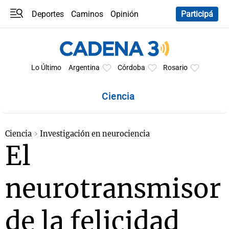
Deportes
Caminos
Opinión
Participá
Programas
Últimas coberturas
Últimas 24 h
En YouTube
Clima
Horóscopo
Lo Último
Argentina
Córdoba
Rosario
Ciencia
Ciencia
Investigación en neurociencia
El
neurotransmisor
de la felicidad