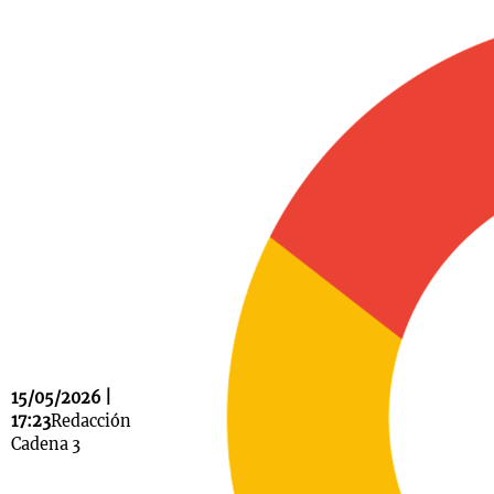
Notas
s
Notas
La Sole en
ial
Mundial 2026
Cadena 3
15/05/2026 |
17:23
Redacción
Cadena 3