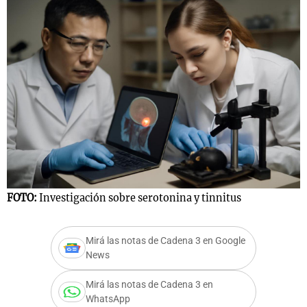
FOTO:
Investigación sobre serotonina y tinnitus
Mirá las notas de Cadena 3 en Google
News
Mirá las notas de Cadena 3 en
WhatsApp