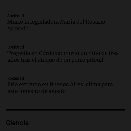
Episodios
Audio.
“No entendíamos qué cantaban”:
Sociedad
la historia del club de Irlanda
Murió la legisladora María del Rosario
revolucionado por hinchas argentinos
Acevedo
Amamos los Domingos
Episodios
Audio.
Crisis diplomática: el embajador
Sociedad
Tragedia en Córdoba: murió un niño de tres
argentino regresa al país tras conflicto
años tras el ataque de un perro pitbull
con Brasil
Panorama Federal
Episodios
Sociedad
Audio.
Bomberos asisten a senderista
Frío extremo en Buenos Aires: clima para
con fractura de tobillo en refugio Doña
este lunes 10 de agosto
Rosa
Panorama Federal
Episodios
Audio.
Amaycha del Valle avanza en
Ciencia
investigación internacional sobre asma
con nueva tecnología médica