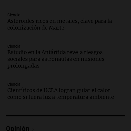
Panorama Federal
Episodios
Ciencia
Audio.
Río Gallegos reporta frío extremo
Asteroides ricos en metales, clave para la
y llega avión para escuelas de la décima
colonización de Marte
brigada aérea
Panorama Federal
Episodios
Ciencia
Estudio en la Antártida revela riesgos
Audio.
La justicia reconoce al COVID
sociales para astronautas en misiones
como enfermedad laboral tras la muerte
prolongadas
de un docente
Panorama Federal
Episodios
Ciencia
Audio.
Aumento de tarifas de luz en San
Científicos de UCLA logran guiar el calor
Luis a partir de agosto por nueva
como si fuera luz a temperatura ambiente
regulación de la energía
Panorama Federal
Episodios
Audio.
Gabriela Irrazábal: “Un 35,5% de
Opinión
la población del país fue a templos a