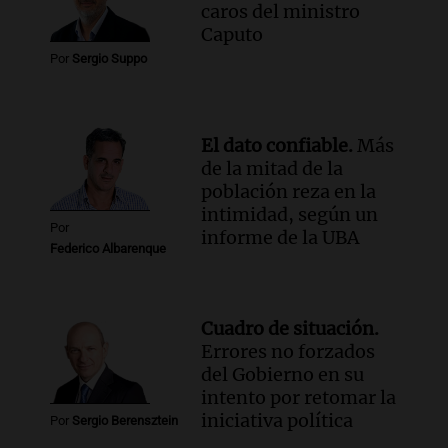
Audio.
Luciano Cáceres llega a Córdoba a
caros del ministro
presentar “Paraíso”, una obra que
Caputo
cuestiona certezas masculinas
Por
Sergio Suppo
Amamos Argentina
Episodios
El dato confiable.
Más
de la mitad de la
población reza en la
intimidad, según un
Por
informe de la UBA
Federico Albarenque
Cuadro de situación.
Errores no forzados
del Gobierno en su
intento por retomar la
iniciativa política
Por
Sergio Berensztein