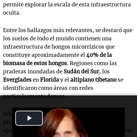
permite explorar la escala de esta infraestructura
oculta.
Entre los hallazgos más relevantes, se destacó que
los suelos de todo el mundo contienen una
infraestructura de hongos micorrízicos que
constituye aproximadamente el
40% de la
biomasa de estos hongos
. Regiones como las
praderas inundadas de
Sudán del Sur
, los
Everglades
en
Florida
y el
altiplano tibetano
se
identificaron como áreas con redes
particularmente densas.
Además, se observó que las tierras agrícolas
Play
presentan una densidad de redes fúngicas
Video
aproximadamente un
50% menor
en comparación