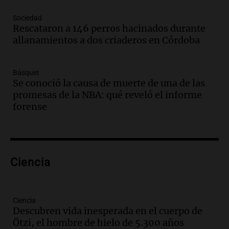
Audio.
Mañana inicia la gran exposición
Sociedad
en la Sociedad Rural de Bulaya con
Rescataron a 146 perros hacinados durante
actividades para toda la familia
allanamientos a dos criaderos en Córdoba
Panorama Federal
Episodios
Básquet
Audio.
Villa María presenta nuevos
Se conoció la causa de muerte de una de las
edificios y una casa del estudiante para
promesas de la NBA: qué reveló el informe
jóvenes de la región
forense
Panorama Federal
Episodios
Audio.
Preparativos finales para la gran
exposición en la sociedad rural de
Bulaya este sábado
Ciencia
Panorama Federal
Episodios
Audio.
Denuncias por represión en el
Ciencia
Congreso y evacuación por derrame de
Descubren vida inesperada en el cuerpo de
oxígeno en Montecastro
Ötzi, el hombre de hielo de 5.300 años