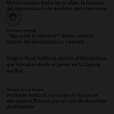
Murió Leandro Rud a los 51 años: la historia
la Bulaya abrirá sus puertas mañana con
del representante de modelos que marcó una
diversas actividades y sorpresas
época
Panorama Federal
Episodios
Audio.
Villa María presenta nuevos
Panorama Federal
edificios y proyecta una casa del
"Algo pasó al aterrizar": dudas sobre la
estudiante con 48 municipios
muerte del kitesurfista en Santa Fe
involucrados
Panorama Federal
Episodios
Trágico final: hallaron muerto al kitesurfista
Audio.
1° gol de Rosario Central a
que buscaban desde el jueves en la Laguna
Aldosivi (Zalazar en contra) - relato
Setúbal
Gato Greco
Deportes Rosario
Episodios
Audio.
Recomendaciones de vino
Siempre Juntos Rosario
Retiraran hasta 14 camiones de basura de
bonarda para disfrutar el fin de semana
una casa en Rosario por un caso de síndrome
en Mendoza
de Diógenes
Panorama Federal
Episodios