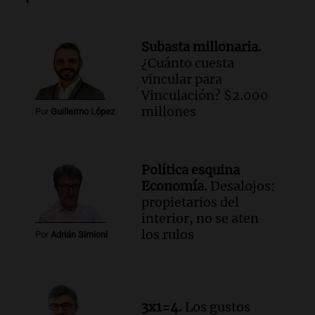
buscar ayuda el último año”
La Argentina, hoy
Episodios
Subasta millonaria.
¿Cuánto cuesta
Audio.
"Algo pasó al aterrizar": dudas
vincular para
sobre la muerte del kitesurfista en
Vinculación? $2.000
Santa Fe.
millones
Noticias Rosario
Por
Guillermo López
Episodios
Audio.
José Roccuzzo, cortes de carne y
compras de Antonella: bromas en
Política esquina
Rosario.
Economía.
Desalojos:
Ahora país
propietarios del
Episodios
interior, no se aten
Audio.
José Roccuzzo, cortes de carne y
los rulos
Por
Adrián Simioni
compras de Antonella: bromas en
Rosario.
Viva la Radio Rosario
Episodios
3x1=4.
Los gustos