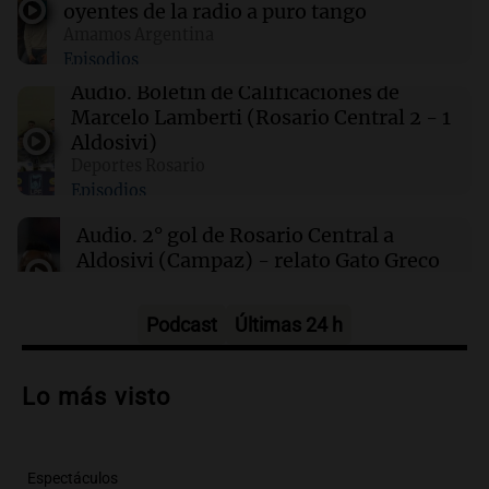
oyentes de la radio a puro tango
Amamos Argentina
Episodios
00:32
Clima
Clima en Salta: cómo estará el tiempo este
Audio.
Boletín de Calificaciones de
sábado 8 de agosto
Marcelo Lamberti (Rosario Central 2 - 1
Aldosivi)
Deportes Rosario
00:27
Clima
Episodios
Clima en Tucumán: cómo estará el tiempo
este sábado 8 de agosto
Audio.
2° gol de Rosario Central a
Aldosivi (Campaz) - relato Gato Greco
Deportes Rosario
Episodios
Podcast
Últimas 24 h
Audio.
Nuevo desarrollo urbano y casa
del estudiante impulsan el crecimiento
Lo más visto
en Villa María
Panorama Federal
Episodios
Espectáculos
Audio.
La gran exposición de la rural de