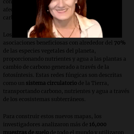
con los ecosistemas naturales, lo que podría
afectar la capacidad del suelo para almacenar
carbono y ciclar nutrientes.
Los
hongos micorrízicos arbusculares
forman
asociaciones beneficiosas con alrededor del
70%
de las especies vegetales del planeta,
proporcionando nutrientes y agua a las plantas a
cambio de carbono generado a través de la
fotosíntesis. Estas redes fúngicas son descritas
como un
sistema circulatorio
de la Tierra,
transportando carbono, nutrientes y agua a través
de los ecosistemas subterráneos.
Para construir estos nuevos mapas, los
investigadores analizaron más de
16,000
muestras de suelo
de todo el mundo y utilizaron