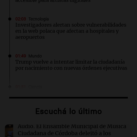
accesible para artistas digitales
02:03
Tecnología
Investigadores alertan sobre vulnerabilidades
en la web polaca que afectan a hospitales y
aeropuertos
01:49
Mundo
Trump vuelve a intentar limitar la ciudadanía
por nacimiento con nuevas órdenes ejecutivas
01:31
Ciencia
Descubren vida inesperada en el cuerpo de
Ötzi, el hombre de hielo de 5.300 años
Escuchá lo último
00:55
Mundo
China se prepara para el tifón Dolphin; cierran
Audio.
El Ensamble Municipal de Música
escuelas y actividades turísticas en varias
Ciudadana de Córdoba deleitó a los
provincias