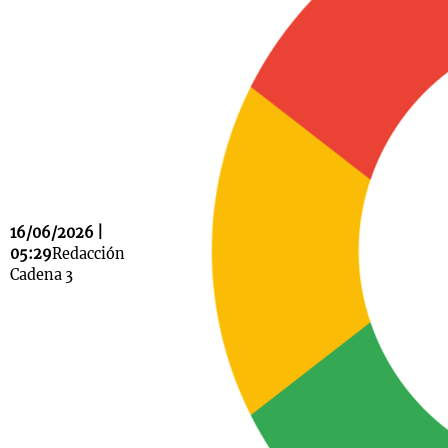
Notas
s
Notas
La Sole en
ial
Mundial 2026
Cadena 3
16/06/2026 |
05:29
Redacción
Cadena 3