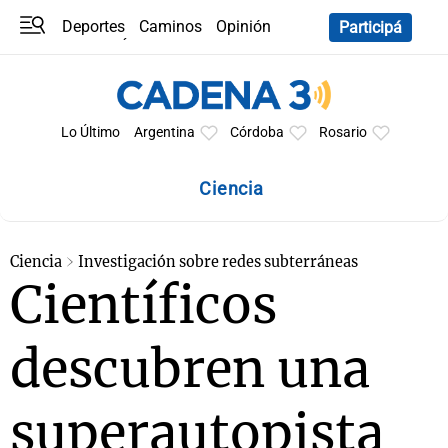
Deportes
Caminos
Opinión
Participá
Programas
Últimas coberturas
Últimas 24 h
En YouTube
Clima
Horóscopo
Lo Último
Argentina
Córdoba
Rosario
Ciencia
Ciencia
Investigación sobre redes subterráneas
Científicos
descubren una
superautopista