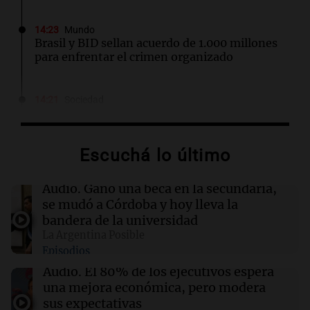
14:23
Mundo
Brasil y BID sellan acuerdo de 1.000 millones
para enfrentar el crimen organizado
14:21
Sociedad
Está contenido el incendio en Villa Yacanto,
pero sigue con perímetros muy inestables
Escuchá lo último
14:19
Fútbol
Conmoción en el fútbol: asesinaron a golpes
Audio.
Ganó una beca en la secundaria,
en un robo a un jugador de la selección de
se mudó a Córdoba y hoy lleva la
Uganda
bandera de la universidad
La Argentina Posible
Episodios
14:19
Mundo
Trump y RWE U.S. Offshore firman acuerdo de
Audio.
El 80% de los ejecutivos espera
$1.200 millones para arrendamientos eólicos
una mejora económica, pero modera
marinos
sus expectativas