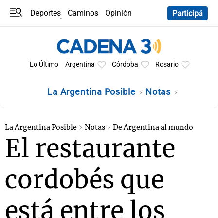
Deportes
Caminos
Opinión
Participá
Programas
Últimas coberturas
Últimas 24 h
En YouTube
Clima
Horóscopo
Lo Último
Argentina
Córdoba
Rosario
La Argentina Posible
Notas
La Argentina Posible
Notas
De Argentina al mundo
El restaurante
cordobés que
está entre los