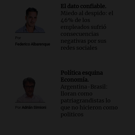
El dato confiable.
Panorama Federal
Miedo al despido: el
Episodios
46% de los
Audio.
Detenciones clave en la causa del
empleados sufrió
fentanilo: la justicia avanza tras
consecuencias
muertes de 90 personas
Por
negativas por sus
Noticias
Federico Albarenque
redes sociales
Episodios
Audio.
Alertas meteorológicas en
Argentina: lluvias, tormentas y ráfagas
de viento fuertes en varias provincias
Política esquina
Noticias
Economía.
Episodios
Argentina-Brasil:
lloran como
Audio.
Coti, en plena gira europea:
patriagrandistas lo
"Tocar en Liverpool es como tocar el
que no hicieron como
cielo con las manos"
Por
Adrián Simioni
politicos
Ahora país
Episodios