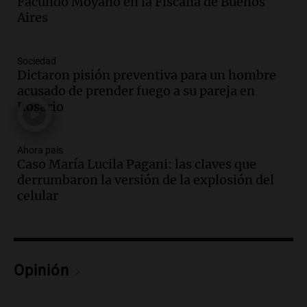
Facundo Moyano en la Fiscalía de Buenos
Episodios
Aires
Audio.
Fuego en Córdoba: bomberos
combaten un incendio forestal en Villa
Yacanto
Sociedad
Dictaron pisión preventiva para un hombre
Ahora país
acusado de prender fuego a su pareja en
Episodios
Rosario
Audio.
Gobierno argentino enfrenta
crítica por falta de explicaciones sobre
la ley de tierras
Ahora país
Noticias
Caso María Lucila Pagani: las claves que
Episodios
derrumbaron la versión de la explosión del
Audio.
El gobierno sufre una derrota y
celular
debe aceptar modificaciones en la ley de
tierras por falta de votos
Noticias
Episodios
Opinión
Audio.
Santa Cruz restituye salarios
descontados a docentes por paro en dos
fechas clave de 2023