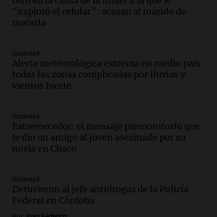
Giro en la causa de la mujer a la que le
detuvieron a su esposo
“explotó el celular”: acusan al marido de
Ahora país
matarla
Episodios
Audio.
Ulpiano Suárez se lanza como
Sociedad
candidato a gobernador de Mendoza
Alerta meteorológica extrema en medio país:
para 2027
todas las zonas complicadas por lluvias y
Panorama Federal
vientos fuerte
Episodios
Audio.
Críticas a autoridades por cierre
del paso internacional por intenso
Sociedad
Estremecedor: el mensaje premonitorio que
temporal de nieve en la alta montaña
le dio un amigo al joven asesinado por su
Panorama Federal
novia en Chaco
Episodios
Audio.
Consejo Deliberante de San
Miguel de Tucumán solicitará informe
Sociedad
tras explosión mortal en edificio
Detuvieron al jefe antidrogas de la Policía
Panorama Federal
Federal en Córdoba
Episodios
Por
Juan Federico