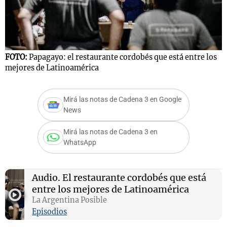
Notas
s
Notas
FOTO:
Papagayo: el restaurante cordobés que está entre los
La Sole en
mejores de Latinoamérica
ial
Mundial 2026
Cadena 3
Mirá las notas de Cadena 3 en Google
News
Mirá las notas de Cadena 3 en
WhatsApp
Audio.
El restaurante cordobés que está
entre los mejores de Latinoamérica
La Argentina Posible
Episodios