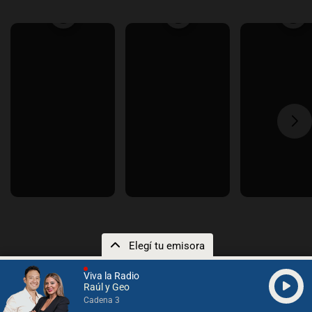
Elegí tu emisora
Viva la Radio
Raúl y Geo
Descargá nuestra App
Cadena 3