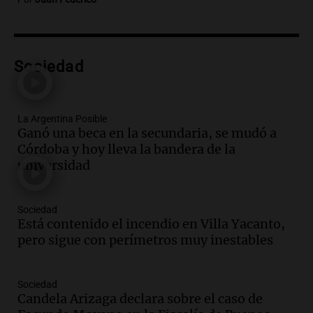
Audio.
Consejo Deliberante de San
Miguel de Tucumán pide informe tras
explosión en edificio de Montiagudo
Panorama Federal
Sociedad
Episodios
Audio.
Cuatro policías imputados por
arrestar y agredir a una niña de 13 años
La Argentina Posible
en Tucumán
Ganó una beca en la secundaria, se mudó a
Panorama Federal
Córdoba y hoy lleva la bandera de la
Episodios
universidad
Audio.
Fuertes vientos afectan a Tafí del
Valle con ráfagas de hasta 90 km/h y
causan daños
Sociedad
Panorama Federal
Está contenido el incendio en Villa Yacanto,
Episodios
pero sigue con perímetros muy inestables
Audio.
San Juan recibe 250 millones de
dólares para infraestructura a través del
Sociedad
Proyecto Vicuña de minería
Candela Arizaga declara sobre el caso de
Noticias