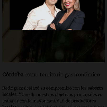
Córdoba
como territorio gastronómico
Rodríguez destacó su compromiso con los
sabores
locales
:
“Uno de nuestros objetivos principales es
trabajar con la mayor cantidad de
productores