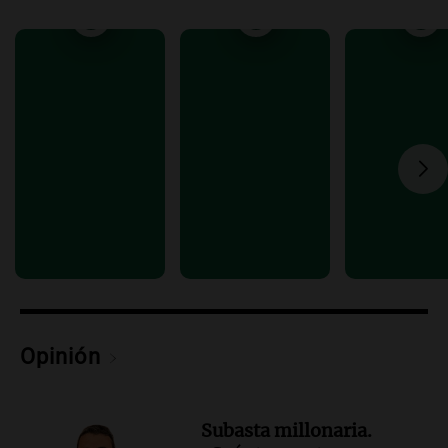
un precipicio
Una mañana para todos
Episodios
Audio.
Chile planteó mejorar la
conectividad fronteriza, aérea y digital
con Jujuy
Panorama Federal
Episodios
Audio.
Del fitness a la longevidad: por
qué crece el consumo de alimentos con
proteínas
Una mañana para todos
Episodios
Audio.
Investigan un asalto millonario a
la cooperativa Talamochita en Villa
Opinión
María
Panorama Federal
Episodios
Subasta millonaria.