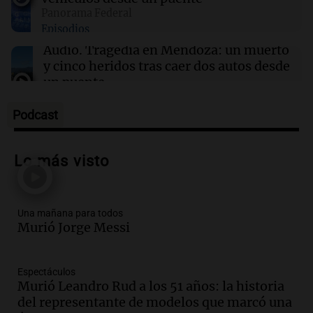
Panorama Federal
14:36
Mundo
Episodios
Controles fronterizos en España para viajeros
italianos tras sanciones de Italia
Audio.
Tragedia en Mendoza: un muerto
y cinco heridos tras caer dos autos desde
un puente
Una mañana para todos
Episodios
Podcast
Audio.
Messi llegará esta noche a
Rosario para acompañar a su familia
Lo más visto
tras la muerte de su papá
Una mañana para todos
Episodios
Una mañana para todos
Audio.
Ley de Propiedad Privada: el revés
Murió Jorge Messi
en el Congreso expuso una debilidad
comunicacional del Gobierno
Una mañana para todos
Espectáculos
Episodios
Murió Leandro Rud a los 51 años: la historia
Audio.
Casabindo se prepara para una
del representante de modelos que marcó una