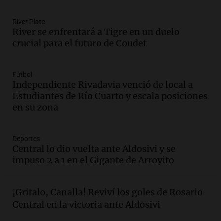
Episodios
River Plate
River se enfrentará a Tigre en un duelo
Audio.
Murió Jorge Messi
crucial para el futuro de Coudet
Una mañana para todos
Episodios
Fútbol
Audio.
Mateo, a los 25 años, lucha
Independiente Rivadavia venció de local a
contra el tiempo: necesita un trasplante
Estudiantes de Río Cuarto y escala posiciones
para poder seguir viviend
en su zona
Una mañana para todos
Episodios
Deportes
Audio.
Estiman que la inflación nacional
Central lo dio vuelta ante Aldosivi y se
de julio será menor al 2,9% registrado
impuso 2 a 1 en el Gigante de Arroyito
en CABA
Una mañana para todos
Episodios
¡Gritalo, Canalla! Reviví los goles de Rosario
Audio.
Altas Cumbres: rescataron a una
Central en la victoria ante Aldosivi
cabra que llevaba ocho días atrapada en