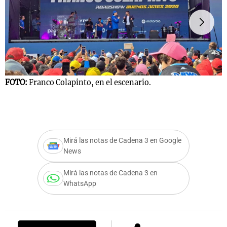
Notas
s
Notas
La Sole en
ial
Mundial 2026
Cadena 3
FOTO:
Franco Colapinto, en el escenario.
F
@
Mirá las notas de Cadena 3 en Google
News
Mirá las notas de Cadena 3 en
WhatsApp