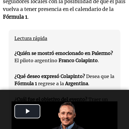
seguidores locales con la posibilidad de que el país
vuelva a tener presencia en el calendario de la
Fórmula 1
.
Lectura rápida
¿Quién se mostró emocionado en Palermo?
El piloto argentino
Franco Colapinto
.
¿Qué deseo expresó Colapinto?
Desea que la
Fórmula 1
regrese a la
Argentina
.
¿Cuál fue el objetivo del evento?
Traer un
Fórmula 1
para que el público viva la
Play
experiencia de cerca.
Video