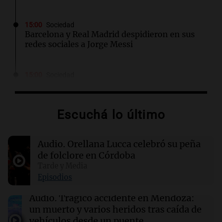
15:00
Sociedad
Barcelona y Real Madrid despidieron en sus
redes sociales a Jorge Messi
15:00
Sociedad
Quiniela matutina: conocé los números
ganadores de hoy sábado 8 de agosto.
Escuchá lo último
14:55
Mundo
España implementa controles de pasaporte a
Audio.
Orellana Lucca celebró su peña
viajeros italianos tras crisis migratoria en
Ceuta
de folclore en Córdoba
Tarde y Media
Episodios
14:45
Deportes
Racing se mide ante Argentinos Juniors tras
Audio.
Trágico accidente en Mendoza:
caída con Tigre en el Torneo Clausura
un muerto y varios heridos tras caída de
vehículos desde un puente