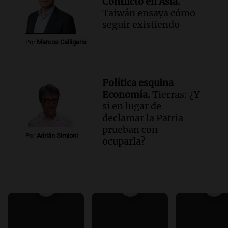
Conflicto en Asia.
Taiwán ensaya cómo
seguir existiendo
Por
Marcos Calligaris
Política esquina
Economía.
Tierras: ¿Y
si en lugar de
declamar la Patria
prueban con
Por
Adrián Simioni
ocuparla?