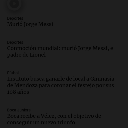
Audio.
Joan Gaspart: "Sin Jorge, no sé si
Messi hubiera llegado adonde llegó"
Deportes
Una mañana para todos
Murió Jorge Messi
Episodios
Audio.
El orgullo y el sueño argentino de
Deportes
Jorge Messi en una entrevista con Rony
Conmoción mundial: murió Jorge Messi, el
Vargas en 2007
padre de Lionel
Una mañana para todos
Episodios
Audio.
El abuelo de Agostina Vega, tras
Fútbol
Instituto busca ganarle de local a Gimnasia
las nuevas detenciones: "En esa casa
de Mendoza para coronar el festejo por sus
todos tenían algo que ver"
108 años
Una mañana para todos
Episodios
Audio.
Una nutricionista derribó el mito
Boca Juniors
del desayuno ideal: qué alimentos
Boca recibe a Vélez, con el objetivo de
conviene priorizar
conseguir un nuevo triunfo
Una mañana para todos