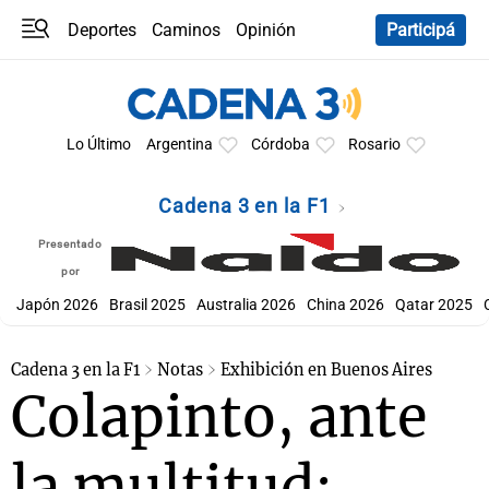
Deportes
Caminos
Opinión
Participá
Programas
Últimas coberturas
Últimas 24 h
En YouTube
Clima
Horóscopo
Lo Último
Argentina
Córdoba
Rosario
Cadena 3 en la F1
Presentado
por
Japón 2026
Brasil 2025
Australia 2026
China 2026
Qatar 2025
Cadena 3 en la F1
Notas
Exhibición en Buenos Aires
Colapinto, ante
la multitud: