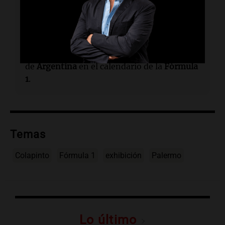
¿Dónde se llevó a cabo el evento?
En
Palermo
.
¿Qué generó Colapinto entre los seguidores
locales?
Ilusión sobre la posible presencia
de
Argentina
en el calendario de la
Fórmula
1
.
Temas
Colapinto
Fórmula 1
exhibición
Palermo
Lo último