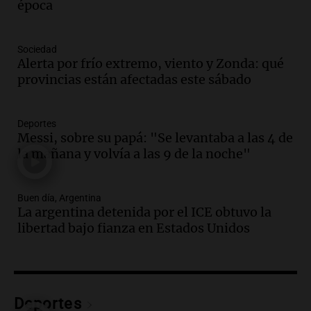
celebración única: 30.000 turistas y el
época
tradicional Toreo de la Vincha
Una mañana para todos
Sociedad
Episodios
Alerta por frío extremo, viento y Zonda: qué
Audio.
Borges, abogada de Pourrain:
provincias están afectadas este sábado
"Tres hombres se lo llevaron para
hacerle preguntas y nunca regresó"
Una mañana para todos
Deportes
Episodios
Messi, sobre su papá: "Se levantaba a las 4 de
la mañana y volvía a las 9 de la noche"
Audio.
Voluntarios limpiaron 9.000
metros del río Suquía y retiraron hasta
800 kilos de basura por jornada
Buen día, Argentina
Una mañana para todos
La argentina detenida por el ICE obtuvo la
Episodios
libertad bajo fianza en Estados Unidos
Audio.
La historia de la servilleta que
firmó Jorge Messi para el primer
contrato de Leo con Barcelona
Una mañana para todos
Episodios
Deportes