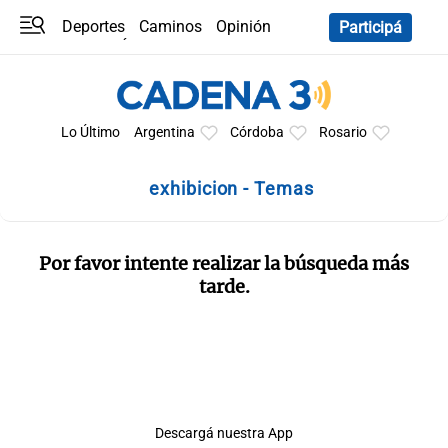
Deportes
Caminos
Opinión
Participá
Programas
Últimas coberturas
Últimas 24 h
En YouTube
Clima
Horóscopo
Lo Último
Argentina
Córdoba
Rosario
exhibicion - Temas
Por favor intente realizar la búsqueda más
tarde.
Descargá nuestra App